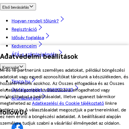
Első bevásárlás
Hogyan rendelj tőlünk?
Regisztráció
Idősáv foglalása
Kedvenceim
ÁFÁ-s számla igénylés
Adatvédelmi beállítások
Kapcsolat
Mi és 18 partnerünk személyes adatokat, például böngészési
adatokat vagy egyedi azonosítókat tárolunk a készülékeden, és
Tesco.hu
hozzáférhetünk azokhoz. Az Összes elfogadása és az Összes
Ügyfélszolgálat - 0680222333
elutasítása gombok kiválasztásával elfogadhatod vagy
módosíthatod a beállításaidat, illetve ugyanezt bármikor
Áruházkereső
megteheted az
Adatkezelési és Cookie tájékoztató
linkre
kattintva is. A választásaidat megosztjuk a partnereinkkel, de
followUs
ez nem érinti a böngészési adataidat. A beállításaid alapján
személyre tudjuk szabni a vásárlási élményedet az oldalon.