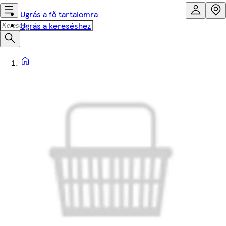
Ugrás a fő tartalomra
Ugrás a kereséshez