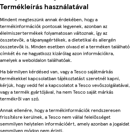
Termékleírás használatával
Mindent megteszünk annak érdekében, hogy a
termékinformációk pontosak legyenek, azonban az
élelmiszertermékek folyamatosan változnak, így az
összetevők, a tápanyagértékek, a dietetikai és allergén
összetevők is. Minden esetben olvasd el a terméken található
címkét és ne hagyatkozz kizárólag azon információkra,
amelyek a weboldalon találhatóak.
Ha bármilyen kérdésed van, vagy a Tesco sajátmárkás
termékekkel kapcsolatban tájékoztatást szeretnél kapni,
kérjük, hogy vedd fel a kapcsolatot a Tesco vevőszolgálatával,
vagy a termék gyártójával, ha nem Tesco saját márkás
termékről van szó.
Annak ellenére, hogy a termékinformációk rendszeresen
frissítésre kerülnek, a Tesco nem vállal felelősséget
semmilyen helytelen információért, amely azonban a jogaidat
semmilyen módon nem érinti.