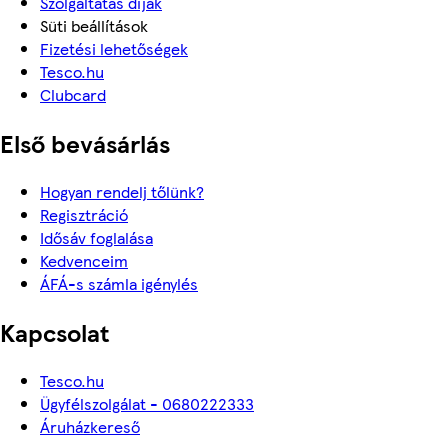
Szolgáltatás díjak
Süti beállítások
Fizetési lehetőségek
Tesco.hu
Clubcard
Első bevásárlás
Hogyan rendelj tőlünk?
Regisztráció
Idősáv foglalása
Kedvenceim
ÁFÁ-s számla igénylés
Kapcsolat
Tesco.hu
Ügyfélszolgálat - 0680222333
Áruházkereső