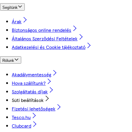
Segítünk
Árak
Biztonságos online rendelés
Általános Szerződési Feltételek
Adatkezelési és Cookie tájékoztató
Rólunk
Akadálymentesség
Hova szállítunk?
Szolgáltatás díjak
Süti beállítások
Fizetési lehetőségek
Tesco.hu
Clubcard