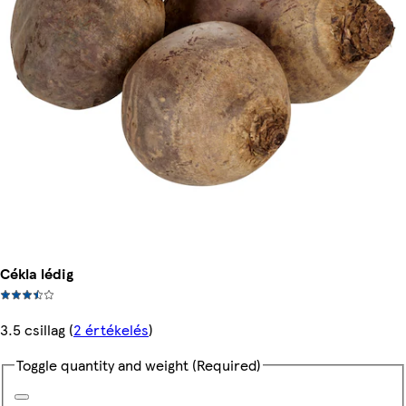
Cékla lédig
3.5 csillag
(
2 értékelés
)
Toggle quantity and weight
(Required)