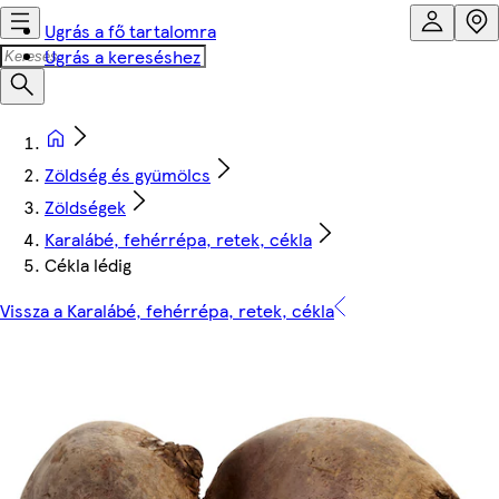
Ugrás a fő tartalomra
Ugrás a kereséshez
Zöldség és gyümölcs
Zöldségek
Karalábé, fehérrépa, retek, cékla
Cékla lédig
Vissza a Karalábé, fehérrépa, retek, cékla