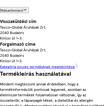
Márkainformáció
Visszaküldési cím
Tesco-Global Áruházak Zrt.
2040 Budaörs
Kinizsi út 1-3.
Forgalmazó címe
Tesco-Global Áruházak Zrt.
2040 Budaörs
Kinizsi út 1-3.
Kategória összes termékének megtekintése
Termékleírás használatával
Mindent megteszünk annak érdekében, hogy a
termékinformációk pontosak legyenek, azonban az
élelmiszertermékek folyamatosan változnak, így az
összetevők, a tápanyagértékek, a dietetikai és allergén
összetevők is. Minden esetben olvasd el a terméken található