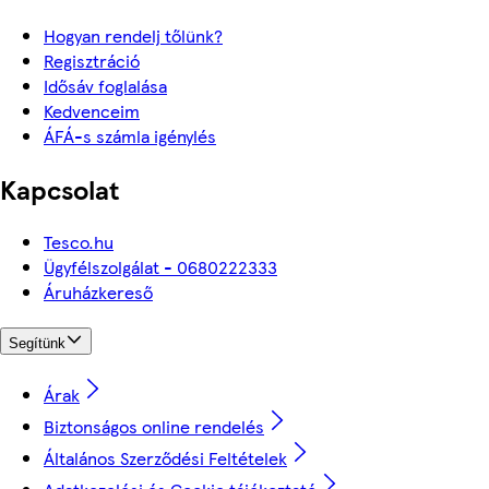
Hogyan rendelj tőlünk?
Regisztráció
Idősáv foglalása
Kedvenceim
ÁFÁ-s számla igénylés
Kapcsolat
Tesco.hu
Ügyfélszolgálat - 0680222333
Áruházkereső
Segítünk
Árak
Biztonságos online rendelés
Általános Szerződési Feltételek