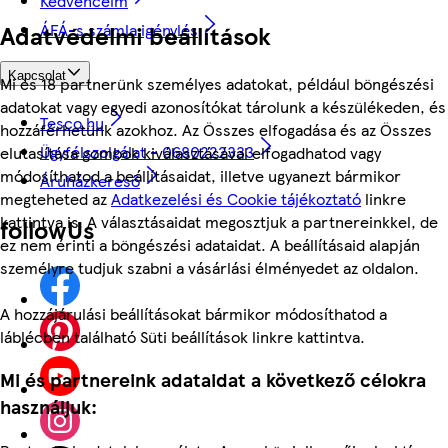
Kedvenceim
ÁFÁ-s számla igénylés
Adatvédelmi beállítások
Kapcsolat
Mi és 18 partnerünk személyes adatokat, például böngészési
adatokat vagy egyedi azonosítókat tárolunk a készülékeden, és
Tesco.hu
hozzáférhetünk azokhoz. Az Összes elfogadása és az Összes
Ügyfélszolgálat - 0680222333
elutasítása gombok kiválasztásával elfogadhatod vagy
módosíthatod a beállításaidat, illetve ugyanezt bármikor
Áruházkereső
megteheted az
Adatkezelési és Cookie tájékoztató
linkre
kattintva is. A választásaidat megosztjuk a partnereinkkel, de
followUs
ez nem érinti a böngészési adataidat. A beállításaid alapján
személyre tudjuk szabni a vásárlási élményedet az oldalon.
A hozzájárulási beállításokat bármikor módosíthatod a
láblécben található Süti beállítások linkre kattintva.
Mi és partnereink adataidat a következő célokra
használjuk: