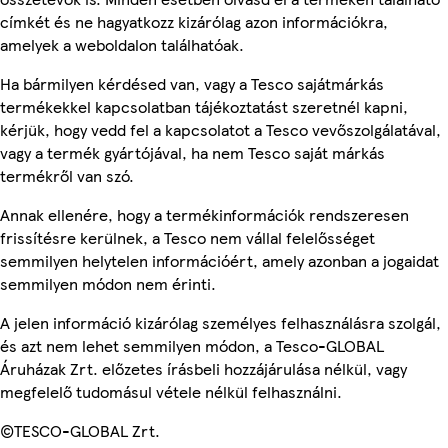
címkét és ne hagyatkozz kizárólag azon információkra,
amelyek a weboldalon találhatóak.
Ha bármilyen kérdésed van, vagy a Tesco sajátmárkás
termékekkel kapcsolatban tájékoztatást szeretnél kapni,
kérjük, hogy vedd fel a kapcsolatot a Tesco vevőszolgálatával,
vagy a termék gyártójával, ha nem Tesco saját márkás
termékről van szó.
Annak ellenére, hogy a termékinformációk rendszeresen
frissítésre kerülnek, a Tesco nem vállal felelősséget
semmilyen helytelen információért, amely azonban a jogaidat
semmilyen módon nem érinti.
A jelen információ kizárólag személyes felhasználásra szolgál,
és azt nem lehet semmilyen módon, a Tesco-GLOBAL
Áruházak Zrt. előzetes írásbeli hozzájárulása nélkül, vagy
megfelelő tudomásul vétele nélkül felhasználni.
©TESCO-GLOBAL Zrt.