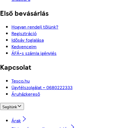
Első bevásárlás
Hogyan rendelj tőlünk?
Regisztráció
Idősáv foglalása
Kedvenceim
ÁFÁ-s számla igénylés
Kapcsolat
Tesco.hu
Ügyfélszolgálat - 0680222333
Áruházkereső
Segítünk
Árak