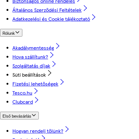
Biztonságos online rendelés
Általános Szerződési Feltételek
Adatkezelési és Cookie tájékoztató
Rólunk
Akadálymentesség
Hova szállítunk?
Szolgáltatás díjak
Süti beállítások
Fizetési lehetőségek
Tesco.hu
Clubcard
Első bevásárlás
Hogyan rendelj tőlünk?