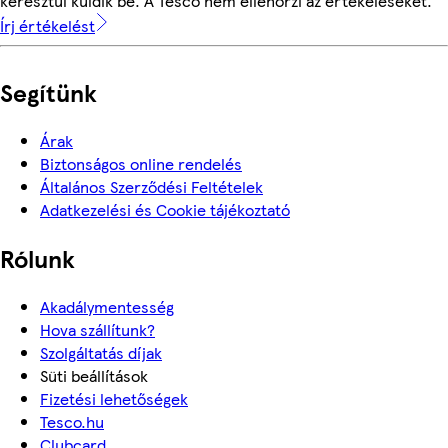
keresztül küldik be. A Tesco nem ellenőrzi az értékeléseket.
Írj értékelést
Segítünk
Árak
Biztonságos online rendelés
Általános Szerződési Feltételek
Adatkezelési és Cookie tájékoztató
Rólunk
Akadálymentesség
Hova szállítunk?
Szolgáltatás díjak
Süti beállítások
Fizetési lehetőségek
Tesco.hu
Clubcard