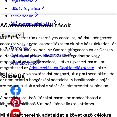
Regisztráció
Idősáv foglalása
Kedvenceim
Adatvédelmi beállítások
ÁFÁ-s számla igénylés
Kapcsolat
Mi és 18 partnerünk személyes adatokat, például böngészési
adatokat vagy egyedi azonosítókat tárolunk a készülékeden, és
Tesco.hu
hozzáférhetünk azokhoz. Az Összes elfogadása és az Összes
Ügyfélszolgálat - 0680222333
elutasítása gombok kiválasztásával elfogadhatod vagy
módosíthatod a beállításaidat, illetve ugyanezt bármikor
Áruházkereső
megteheted az
Adatkezelési és Cookie tájékoztató
linkre
kattintva is. A választásaidat megosztjuk a partnereinkkel, de
followUs
ez nem érinti a böngészési adataidat. A beállításaid alapján
személyre tudjuk szabni a vásárlási élményedet az oldalon.
A hozzájárulási beállításokat bármikor módosíthatod a
láblécben található Süti beállítások linkre kattintva.
Mi és partnereink adataidat a következő célokra