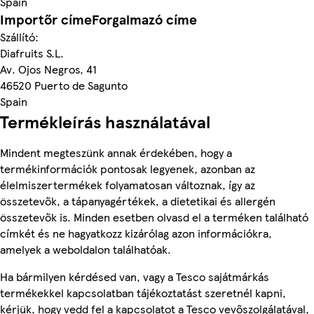
Spain
Importőr címeForgalmazó címe
Szállító:
Diafruits S.L.
Av. Ojos Negros, 41
46520 Puerto de Sagunto
Spain
Termékleírás használatával
Mindent megteszünk annak érdekében, hogy a
termékinformációk pontosak legyenek, azonban az
élelmiszertermékek folyamatosan változnak, így az
összetevők, a tápanyagértékek, a dietetikai és allergén
összetevők is. Minden esetben olvasd el a terméken található
címkét és ne hagyatkozz kizárólag azon információkra,
amelyek a weboldalon találhatóak.
Ha bármilyen kérdésed van, vagy a Tesco sajátmárkás
termékekkel kapcsolatban tájékoztatást szeretnél kapni,
kérjük, hogy vedd fel a kapcsolatot a Tesco vevőszolgálatával,