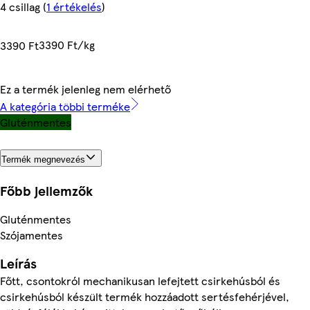
4 csillag
(
1 értékelés
)
3390 Ft/kg
3390 Ft
Ez a termék jelenleg nem elérhető
A kategória többi terméke
Gluténmentes
Termék megnevezés
Főbb jellemzők
Gluténmentes
Szójamentes
Leírás
Főtt, csontokról mechanikusan lefejtett csirkehúsból és
csirkehúsból készült termék hozzáadott sertésfehérjével,