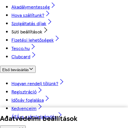
Akadálymentesség
Hova szállítunk?
Szolgáltatás díjak
Süti beállítások
Fizetési lehetőségek
Tesco.hu
Clubcard
Első bevásárlás
Hogyan rendelj tőlünk?
Regisztráció
Idősáv foglalása
Kedvenceim
ÁFÁ-s számla igénylés
Adatvédelmi beállítások