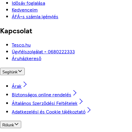
Idősáv foglalása
Kedvenceim
ÁFÁ-s számla igénylés
Kapcsolat
Tesco.hu
Ügyfélszolgálat - 0680222333
Áruházkereső
Segítünk
Árak
Biztonságos online rendelés
Általános Szerződési Feltételek
Adatkezelési és Cookie tájékoztató
Rólunk