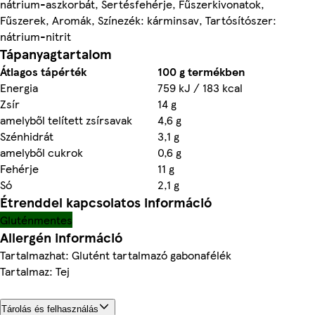
nátrium-aszkorbát, Sertésfehérje, Fűszerkivonatok,
Fűszerek, Aromák, Színezék: kárminsav, Tartósítószer:
nátrium-nitrit
Tápanyagtartalom
Átlagos tápérték
100 g termékben
Energia
759 kJ / 183 kcal
Zsír
14 g
amelyből telített zsírsavak
4,6 g
Szénhidrát
3,1 g
amelyből cukrok
0,6 g
Fehérje
11 g
Só
2,1 g
Étrenddel kapcsolatos információ
Gluténmentes
Allergén információ
Tartalmazhat: Glutént tartalmazó gabonafélék
Tartalmaz: Tej
Tárolás és felhasználás