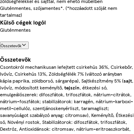
zöldségfélékkel és sajttal, nem ehető műbélben
Gluténmentes, szójamentes*. (*hozzáadott szóját nem
tartalmaz)
Külső cégek logói
Gluténmentes
Összetevők
Összetevők
Csontokról mechanikusan lefejtett csirkehús 36%, Csirkebőr,
Ivóvíz, Csirkehús 13%, Zöldségfélék 7% (változó arányban
kápia paprika, zöldborsó, sárgarépa), Sajtkészítmény 5% (
sajt
,
ivóvíz, módosított keményítő,
tejszín
, étkezési só,
emulgeálószerek: difoszfátok, trifoszfátok, nátrium-citrátok,
nátrium-foszfátok; stabilizátorok: karragén, nátrium-karboxi-
metil-cellulóz, szentjánoskenyérliszt, taramagliszt;
savanyúságot szabályzó anyag: citromsav), Keményítő, Étkezési
só, Növényi rostok, Stabilizátorok: difoszfátok, trifoszfátok,
Dextróz, Antioxidánsok: citromsav, nátrium-eritroaszkorbát,