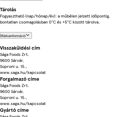
Tárolás
Fogyasztható (nap/hónap/év): a műbélen jelzett időpontig,
bontatlan csomagolásban 0°C és +5°C között tárolva.
Márkainformáció
Visszaküldési cím
Sága Foods Zrt.
9600 Sárvár,
Soproni u. 15.,
www.saga.hu/kapcsolat
Forgalmazó címe
Sága Foods Zrt.
9600 Sárvár,
Soproni u. 15.,
www.saga.hu/kapcsolat
Gyártó címe
Sága Foods Zrt.