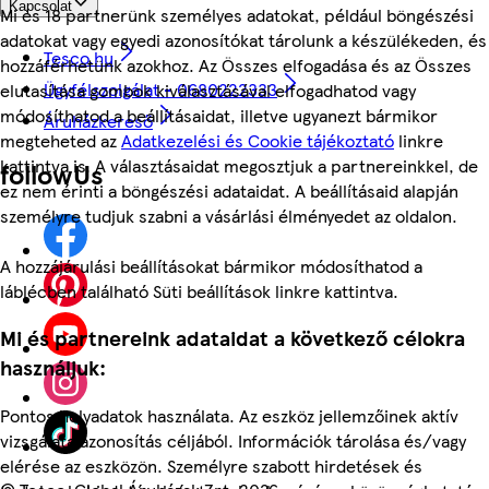
Kapcsolat
Mi és 18 partnerünk személyes adatokat, például böngészési
adatokat vagy egyedi azonosítókat tárolunk a készülékeden, és
Tesco.hu
hozzáférhetünk azokhoz. Az Összes elfogadása és az Összes
Ügyfélszolgálat - 0680222333
elutasítása gombok kiválasztásával elfogadhatod vagy
módosíthatod a beállításaidat, illetve ugyanezt bármikor
Áruházkereső
megteheted az
Adatkezelési és Cookie tájékoztató
linkre
kattintva is. A választásaidat megosztjuk a partnereinkkel, de
followUs
ez nem érinti a böngészési adataidat. A beállításaid alapján
személyre tudjuk szabni a vásárlási élményedet az oldalon.
A hozzájárulási beállításokat bármikor módosíthatod a
láblécben található Süti beállítások linkre kattintva.
Mi és partnereink adataidat a következő célokra
használjuk:
Pontos helyadatok használata. Az eszköz jellemzőinek aktív
vizsgálata azonosítás céljából. Információk tárolása és/vagy
elérése az eszközön. Személyre szabott hirdetések és