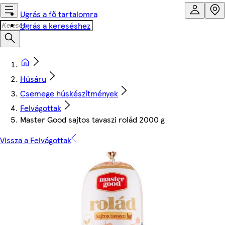
Ugrás a fő tartalomra
Ugrás a kereséshez
Húsáru
Csemege húskészítmények
Felvágottak
Master Good sajtos tavaszi rolád 2000 g
Vissza a Felvágottak