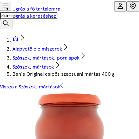
Ugrás a fő tartalomra
Ugrás a kereséshez
Alapvető élelmiszerek
Szószok, mártások, poralapok
Szószok, mártások
Ben's Original csípős szecsuáni mártás 400 g
Vissza a Szószok, mártások