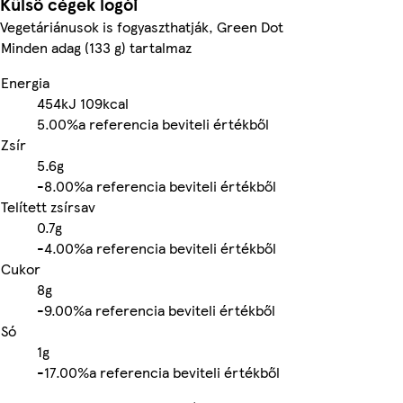
Külső cégek logói
Vegetáriánusok is fogyaszthatják, Green Dot
Minden adag (133 g) tartalmaz
Energia
454kJ
109kcal
5.00%
a referencia beviteli értékből
Zsír
5.6g
-
8.00%
a referencia beviteli értékből
Telített zsírsav
0.7g
-
4.00%
a referencia beviteli értékből
Cukor
8g
-
9.00%
a referencia beviteli értékből
Só
1g
-
17.00%
a referencia beviteli értékből