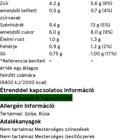
Zsír
4,2 g
5,6 g (8%)
amelyből telített
0,5 g
0,7 g (4%)
zsírsavak
Szénhidrát
9,4 g
13 g (5%)
amelyből cukor
6,0 g
8,0 g (9%)
Élelmi rost
1,0 g
1,3 g
Fehérje
0,9 g
1,2 g (2%)
Só
0,75 g
1,00 g (17%)
*Referencia beviteli
-
-
érték egy átlagos
felnőtt számára
(8400 kJ/2000 kcal)
Étrenddel kapcsolatos információ
Vegetáriánusok is fogyaszthatják
Allergén információ
Tartalmaz: Szója, Búza
Adalékanyagok
Nem tartalmaz Mesterséges színezékek
Nem tartalmaz Mesterséges ízesítőszerek