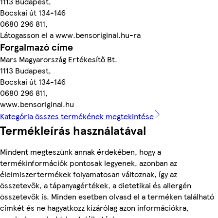
1113 Budapest,
Bocskai út 134-146
0680 296 811,
Látogasson el a www.bensoriginal.hu-ra
Forgalmazó címe
Mars Magyarország Ertékesítő Bt.
1113 Budapest,
Bocskai út 134-146
0680 296 811,
www.bensoriginal.hu
Kategória összes termékének megtekintése
Termékleírás használatával
Mindent megteszünk annak érdekében, hogy a
termékinformációk pontosak legyenek, azonban az
élelmiszertermékek folyamatosan változnak, így az
összetevők, a tápanyagértékek, a dietetikai és allergén
összetevők is. Minden esetben olvasd el a terméken található
címkét és ne hagyatkozz kizárólag azon információkra,