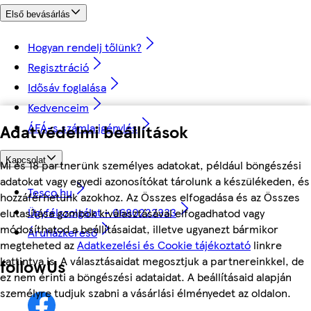
Első bevásárlás
Hogyan rendelj tőlünk?
Regisztráció
Idősáv foglalása
Kedvenceim
Adatvédelmi beállítások
ÁFÁ-s számla igénylés
Kapcsolat
Mi és 18 partnerünk személyes adatokat, például böngészési
adatokat vagy egyedi azonosítókat tárolunk a készülékeden, és
Tesco.hu
hozzáférhetünk azokhoz. Az Összes elfogadása és az Összes
Ügyfélszolgálat - 0680222333
elutasítása gombok kiválasztásával elfogadhatod vagy
módosíthatod a beállításaidat, illetve ugyanezt bármikor
Áruházkereső
megteheted az
Adatkezelési és Cookie tájékoztató
linkre
kattintva is. A választásaidat megosztjuk a partnereinkkel, de
followUs
ez nem érinti a böngészési adataidat. A beállításaid alapján
személyre tudjuk szabni a vásárlási élményedet az oldalon.