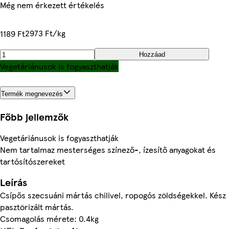
Még nem érkezett értékelés
2973 Ft/kg
1189 Ft
Hozzáad
Vegetáriánusok is fogyaszthatják
Termék megnevezés
Főbb jellemzők
Vegetáriánusok is fogyaszthatják
Nem tartalmaz mesterséges színező-, ízesítő anyagokat és
tartósítószereket
Leírás
Csípős szecsuáni mártás chilivel, ropogós zöldségekkel. Kész
pasztörizált mártás.
Csomagolás mérete: 0.4kg