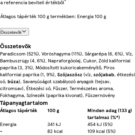
*
a referencia beviteli értékből
Átlagos tápérték 100 g termékben: Energia 100 g
Összetevők
Összetevők
Paradicsom (52%), Vöröshagyma (11%), Sárgarépa (6, 6%), Víz,
Bambuszrügy (4, 6%), Napraforgóolaj, Cukor, Zöld kaliforniai
paprika (3, 3%), Módosított kukoricakeményítő, Piros
kaliforniai paprika (1, 9%),
Szójaszósz
(víz,
szójabab
, étkezési
só,
búza
), Savanyúságot szabályozó anyagok (tejsav,
citromsav), Étkezési só, Fűszer, Természetes aroma,
Fokhagyma, Színezék (paprika kivonat), Fűszernövény
Tápanyagtartalom
Átlagos tápérték
100 g
Minden adag (133 g)
tartalmaz (%*)
Energia
341 kJ
454 kJ (5%)
-
82 kcal
109 kcal (5%)