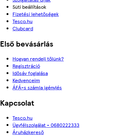
Süti beállítások
Fizetési lehetőségek
Tesco.hu
Clubcard
Első bevásárlás
Hogyan rendelj tőlünk?
Regisztráció
Idősáv foglalása
Kedvenceim
ÁFÁ-s számla igénylés
Kapcsolat
Tesco.hu
Ügyfélszolgálat - 0680222333
Áruházkereső