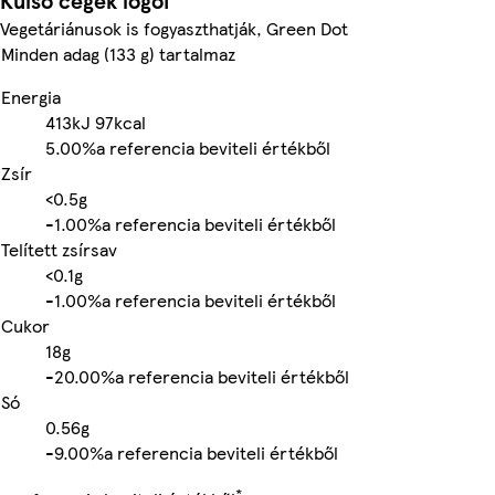
Külső cégek logói
Vegetáriánusok is fogyaszthatják, Green Dot
Minden adag (133 g) tartalmaz
Energia
413kJ
97kcal
5.00%
a referencia beviteli értékből
Zsír
<0.5g
-
1.00%
a referencia beviteli értékből
Telített zsírsav
<0.1g
-
1.00%
a referencia beviteli értékből
Cukor
18g
-
20.00%
a referencia beviteli értékből
Só
0.56g
-
9.00%
a referencia beviteli értékből
*