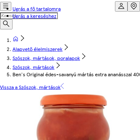
Ugrás a fő tartalomra
Ugrás a kereséshez
Alapvető élelmiszerek
Szószok, mártások, poralapok
Szószok, mártások
Ben's Original édes-savanyú mártás extra ananásszal 40
Vissza a Szószok, mártások