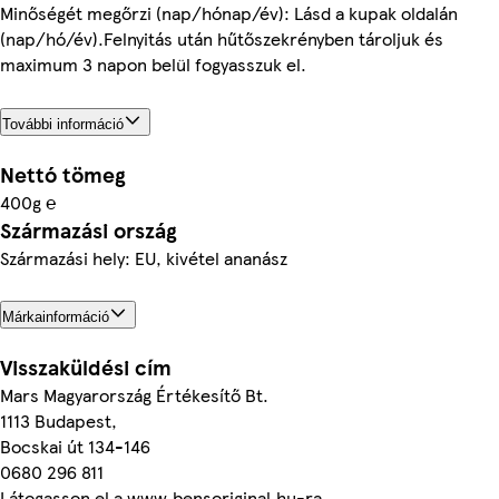
Minőségét megőrzi (nap/hónap/év): Lásd a kupak oldalán
(nap/hó/év).Felnyitás után hűtőszekrényben tároljuk és
maximum 3 napon belül fogyasszuk el.
További információ
Nettó tömeg
400g ℮
Származási ország
Származási hely: EU, kivétel ananász
Márkainformáció
Visszaküldési cím
Mars Magyarország Értékesítő Bt.
1113 Budapest,
Bocskai út 134-146
0680 296 811
Látogasson el a www.bensoriginal.hu-ra