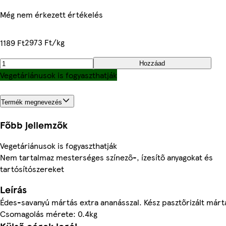
Még nem érkezett értékelés
2973 Ft/kg
1189 Ft
Hozzáad
Vegetáriánusok is fogyaszthatják
Termék megnevezés
Főbb jellemzők
Vegetáriánusok is fogyaszthatják
Nem tartalmaz mesterséges színező-, ízesítő anyagokat és
tartósítószereket
Leírás
Édes-savanyú mártás extra ananásszal. Kész pasztőrizált márt
Csomagolás mérete: 0.4kg