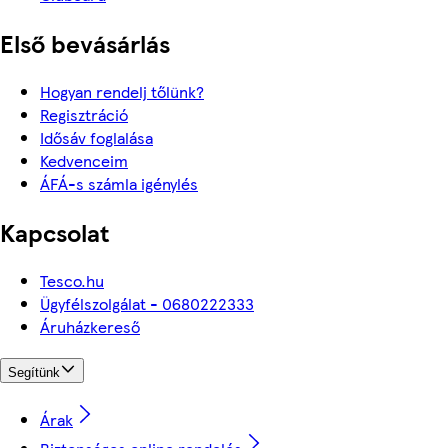
Első bevásárlás
Hogyan rendelj tőlünk?
Regisztráció
Idősáv foglalása
Kedvenceim
ÁFÁ-s számla igénylés
Kapcsolat
Tesco.hu
Ügyfélszolgálat - 0680222333
Áruházkereső
Segítünk
Árak