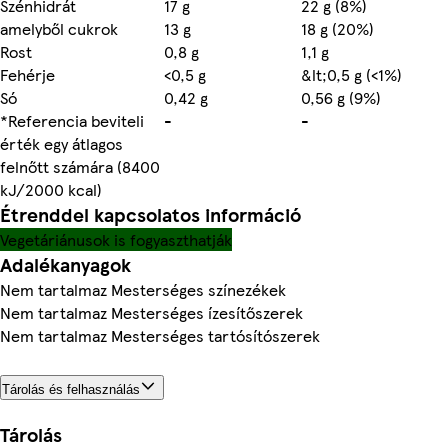
Szénhidrát
17 g
22 g (8%)
amelyből cukrok
13 g
18 g (20%)
Rost
0,8 g
1,1 g
Fehérje
<0,5 g
&lt;0,5 g (<1%)
Só
0,42 g
0,56 g (9%)
*Referencia beviteli
-
-
érték egy átlagos
felnőtt számára (8400
kJ/2000 kcal)
Étrenddel kapcsolatos információ
Vegetáriánusok is fogyaszthatják
Adalékanyagok
Nem tartalmaz Mesterséges színezékek
Nem tartalmaz Mesterséges ízesítőszerek
Nem tartalmaz Mesterséges tartósítószerek
Tárolás és felhasználás
Tárolás