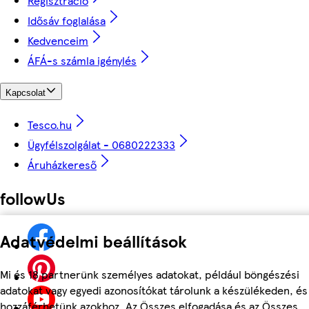
Regisztráció
Idősáv foglalása
Kedvenceim
ÁFÁ-s számla igénylés
Kapcsolat
Tesco.hu
Ügyfélszolgálat - 0680222333
Áruházkereső
followUs
Adatvédelmi beállítások
Mi és 18 partnerünk személyes adatokat, például böngészési
adatokat vagy egyedi azonosítókat tárolunk a készülékeden, és
hozzáférhetünk azokhoz. Az Összes elfogadása és az Összes