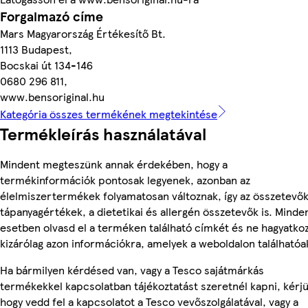
Forgalmazó címe
Mars Magyarország Értékesítő Bt.
1113 Budapest,
Bocskai út 134-146
0680 296 811,
www.bensoriginal.hu
Kategória összes termékének megtekintése
Termékleírás használatával
Mindent megteszünk annak érdekében, hogy a
termékinformációk pontosak legyenek, azonban az
élelmiszertermékek folyamatosan változnak, így az összetevők
tápanyagértékek, a dietetikai és allergén összetevők is. Minde
esetben olvasd el a terméken található címkét és ne hagyatko
kizárólag azon információkra, amelyek a weboldalon találhatóa
Ha bármilyen kérdésed van, vagy a Tesco sajátmárkás
termékekkel kapcsolatban tájékoztatást szeretnél kapni, kérjü
hogy vedd fel a kapcsolatot a Tesco vevőszolgálatával, vagy a