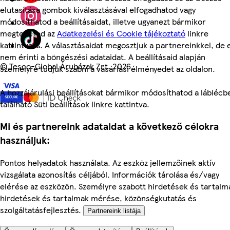
elutasítása gombok kiválasztásával elfogadhatod vagy
módosíthatod a beállításaidat, illetve ugyanezt bármikor
megteheted az
Adatkezelési és Cookie tájékoztató
linkre
kattintva is. A választásaidat megosztjuk a partnereinkkel, de 
nem érinti a böngészési adataidat. A beállításaid alapján
©
Tesco-Global Áruházak Zrt. 2026
személyre tudjuk szabni a vásárlási élményedet az oldalon.
A hozzájárulási beállításokat bármikor módosíthatod a láblécb
található Süti beállítások linkre kattintva.
Mi és partnereink adataidat a következő célokra
használjuk:
Pontos helyadatok használata. Az eszköz jellemzőinek aktív
vizsgálata azonosítás céljából. Információk tárolása és/vagy
elérése az eszközön. Személyre szabott hirdetések és tartalm
hirdetések és tartalmak mérése, közönségkutatás és
szolgáltatásfejlesztés.
Partnereink listája