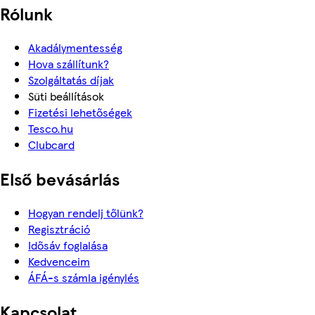
Rólunk
Akadálymentesség
Hova szállítunk?
Szolgáltatás díjak
Süti beállítások
Fizetési lehetőségek
Tesco.hu
Clubcard
Első bevásárlás
Hogyan rendelj tőlünk?
Regisztráció
Idősáv foglalása
Kedvenceim
ÁFÁ-s számla igénylés
Kapcsolat