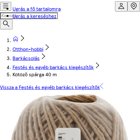
Ugrás a fő tartalomra
Ugrás a kereséshez
Otthon-hobbi
Barkácsolás
Festés és egyéb barkács kiegészítők
Kötöző spárga 40 m
Vissza a Festés és egyéb barkács kiegészítők