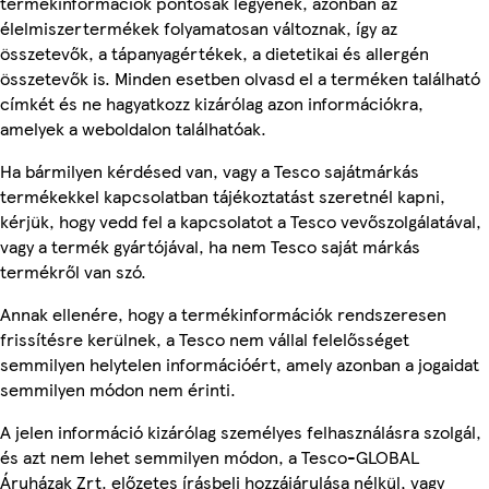
termékinformációk pontosak legyenek, azonban az
élelmiszertermékek folyamatosan változnak, így az
összetevők, a tápanyagértékek, a dietetikai és allergén
összetevők is. Minden esetben olvasd el a terméken található
címkét és ne hagyatkozz kizárólag azon információkra,
amelyek a weboldalon találhatóak.
Ha bármilyen kérdésed van, vagy a Tesco sajátmárkás
termékekkel kapcsolatban tájékoztatást szeretnél kapni,
kérjük, hogy vedd fel a kapcsolatot a Tesco vevőszolgálatával,
vagy a termék gyártójával, ha nem Tesco saját márkás
termékről van szó.
Annak ellenére, hogy a termékinformációk rendszeresen
frissítésre kerülnek, a Tesco nem vállal felelősséget
semmilyen helytelen információért, amely azonban a jogaidat
semmilyen módon nem érinti.
A jelen információ kizárólag személyes felhasználásra szolgál,
és azt nem lehet semmilyen módon, a Tesco-GLOBAL
Áruházak Zrt. előzetes írásbeli hozzájárulása nélkül, vagy