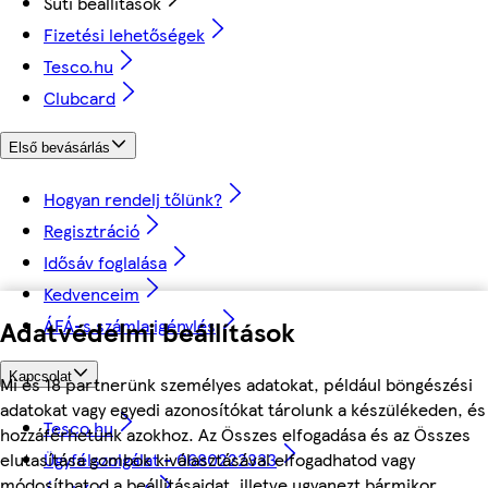
Süti beállítások
Fizetési lehetőségek
Tesco.hu
Clubcard
Első bevásárlás
Hogyan rendelj tőlünk?
Regisztráció
Idősáv foglalása
Kedvenceim
Adatvédelmi beállítások
ÁFÁ-s számla igénylés
Kapcsolat
Mi és 18 partnerünk személyes adatokat, például böngészési
adatokat vagy egyedi azonosítókat tárolunk a készülékeden, és
Tesco.hu
hozzáférhetünk azokhoz. Az Összes elfogadása és az Összes
Ügyfélszolgálat - 0680222333
elutasítása gombok kiválasztásával elfogadhatod vagy
módosíthatod a beállításaidat, illetve ugyanezt bármikor