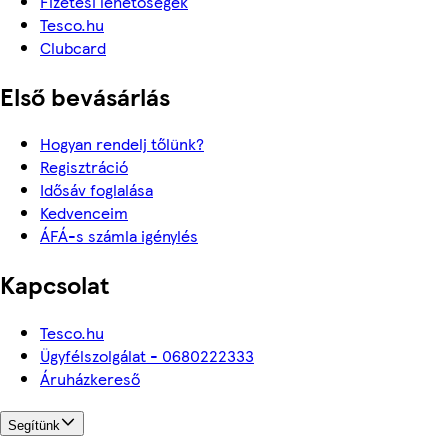
Fizetési lehetőségek
Tesco.hu
Clubcard
Első bevásárlás
Hogyan rendelj tőlünk?
Regisztráció
Idősáv foglalása
Kedvenceim
ÁFÁ-s számla igénylés
Kapcsolat
Tesco.hu
Ügyfélszolgálat - 0680222333
Áruházkereső
Segítünk