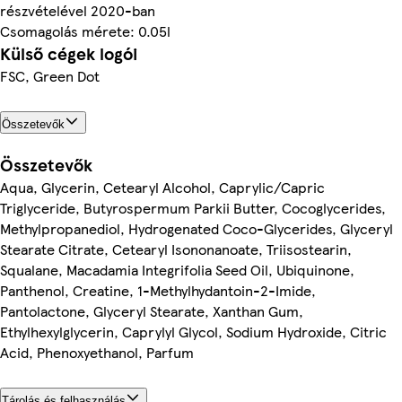
részvételével 2020-ban
Csomagolás mérete: 0.05l
Külső cégek logói
FSC, Green Dot
Összetevők
Összetevők
Aqua, Glycerin, Cetearyl Alcohol, Caprylic/Capric
Triglyceride, Butyrospermum Parkii Butter, Cocoglycerides,
Methylpropanediol, Hydrogenated Coco-Glycerides, Glyceryl
Stearate Citrate, Cetearyl Isononanoate, Triisostearin,
Squalane, Macadamia Integrifolia Seed Oil, Ubiquinone,
Panthenol, Creatine, 1-Methylhydantoin-2-Imide,
Pantolactone, Glyceryl Stearate, Xanthan Gum,
Ethylhexylglycerin, Caprylyl Glycol, Sodium Hydroxide, Citric
Acid, Phenoxyethanol, Parfum
Tárolás és felhasználás