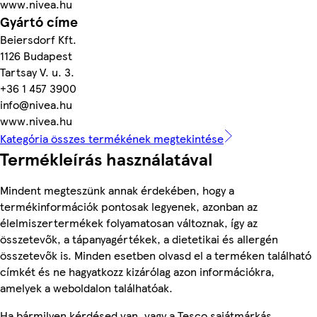
www.nivea.hu
Gyártó címe
Beiersdorf Kft.
1126 Budapest
Tartsay V. u. 3.
+36 1 457 3900
info@nivea.hu
www.nivea.hu
Kategória összes termékének megtekintése
Termékleírás használatával
Mindent megteszünk annak érdekében, hogy a
termékinformációk pontosak legyenek, azonban az
élelmiszertermékek folyamatosan változnak, így az
összetevők, a tápanyagértékek, a dietetikai és allergén
összetevők is. Minden esetben olvasd el a terméken található
címkét és ne hagyatkozz kizárólag azon információkra,
amelyek a weboldalon találhatóak.
Ha bármilyen kérdésed van, vagy a Tesco sajátmárkás