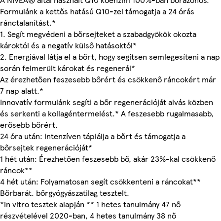
Formulánk a kettős hatású Q10-zel támogatja a 24 órás
ránctalanítást.*
1. Segít megvédeni a bőrsejteket a szabadgyökök okozta
károktól és a negatív külső hatásoktól*
2. Energiával látja el a bőrt, hogy segítsen semlegesíteni a nap
során felmerült károkat és regenerál*
Az érezhetően feszesebb bőrért és csökkenő ráncokért már
7 nap alatt.*
Innovatív formulánk segíti a bőr regenerációját alvás közben
és serkenti a kollagéntermelést.* A feszesebb rugalmasabb,
erősebb bőrért.
24 óra után: intenzíven táplálja a bőrt és támogatja a
bőrsejtek regenerációját*
1 hét után: Érezhetően feszesebb bő, akár 23%-kal csökkenő
ráncok**
4 hét után: Folyamatosan segít csökkenteni a ráncokat**
Bőrbarát. bőrgyógyászatilag tesztelt.
*in vitro tesztek alapján ** 1 hetes tanulmány 47 nő
részvételével 2020-ban, 4 hetes tanulmány 38 nő