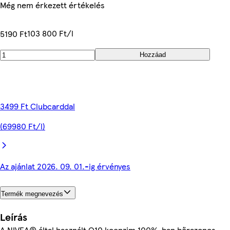
Még nem érkezett értékelés
103 800 Ft/l
5190 Ft
Hozzáad
3499 Ft Clubcarddal
(69980 Ft/l)
Az ajánlat 2026. 09. 01.-ig érvényes
Termék megnevezés
Leírás
A NIVEA® által használt Q10 koenzim 100%-ban bőrazonos.