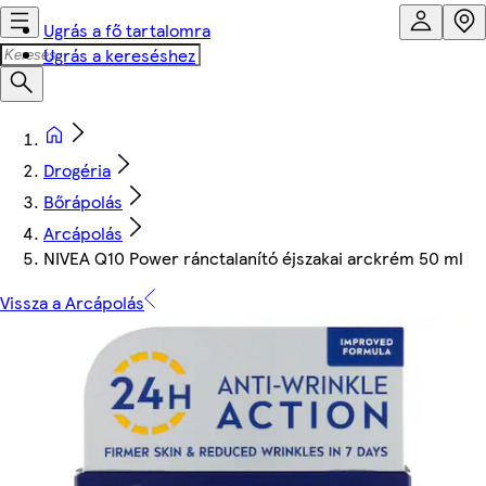
Ugrás a fő tartalomra
Ugrás a kereséshez
Drogéria
Bőrápolás
Arcápolás
NIVEA Q10 Power ránctalanító éjszakai arckrém 50 ml
Vissza a Arcápolás