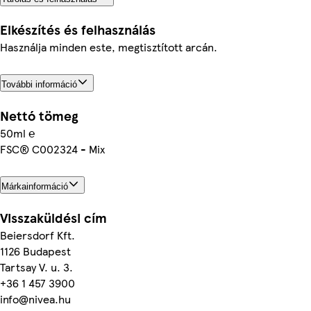
Elkészítés és felhasználás
Használja minden este, megtisztított arcán.
További információ
Nettó tömeg
50ml ℮
FSC® C002324 - Mix
Márkainformáció
Visszaküldési cím
Beiersdorf Kft.
1126 Budapest
Tartsay V. u. 3.
+36 1 457 3900
info@nivea.hu