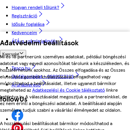
Hogyan rendelj tőlünk?
Regisztráció
Idősáv foglalása
Kedvenceim
ÁFÁ-s számla igénylés
Adatvédelmi beállítások
Kapcsolat
Mi és 18 partnerünk személyes adatokat, például böngészési
adatokat vagy egyedi azonosítókat tárolunk a készülékeden, és
Tesco.hu
hozzáférhetünk azokhoz. Az Összes elfogadása és az Összes
Ügyfélszolgálat - 0680222333
elutasítása gombok kiválasztásával elfogadhatod vagy
módosíthatod a beállításaidat, illetve ugyanezt bármikor
Áruházkereső
megteheted az
Adatkezelési és Cookie tájékoztató
linkre
kattintva is. A választásaidat megosztjuk a partnereinkkel, de
followUs
ez nem érinti a böngészési adataidat. A beállításaid alapján
személyre tudjuk szabni a vásárlási élményedet az oldalon.
A hozzájárulási beállításokat bármikor módosíthatod a
láblécben található Süti beállítások linkre kattintva.