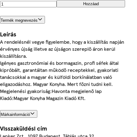
Hozzáad
Termék megnevezés
Leírás
A rendelésnél vegye figyelembe, hogy a kiszállítás napján
érvényes újság illetve az újságon szereplő áron kerül
kiszállításra.
Igényes gasztronómiai és bormagazin, profi séfek által
kipróbált, garantáltan működő receptekkel, gyakorlati
tanácsokkal a magyar és külföldi borkínálatban való
eligazodáshoz. Magyar Konyha. Mert főzni tudni kell.
Megjelenési gyakoriság:Havonta megjelenő lap
Kiadó:Magyar Konyha Magazin Kiadó Kft.
Márkainformáció
Visszaküldési cím
Lapker Zrt., 1097 Budapest, Táblás utca 32.