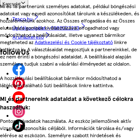
Kapcsolat
Mi és 18 partnerünk személyes adatokat, például böngészési
adatokat vagy egyedi azonosítókat tárolunk a készülékeden, és
Tesco.hu
hozzáférhetünk azokhoz. Az Összes elfogadása és az Összes
Ügyfélszolgálat - 0680222333
elutasítása gombok kiválasztásával elfogadhatod vagy
módosíthatod a beállításaidat, illetve ugyanezt bármikor
Áruházkereső
megteheted az
Adatkezelési és Cookie tájékoztató
linkre
kattintva is. A választásaidat megosztjuk a partnereinkkel, de
followUs
ez nem érinti a böngészési adataidat. A beállításaid alapján
személyre tudjuk szabni a vásárlási élményedet az oldalon.
A hozzájárulási beállításokat bármikor módosíthatod a
láblécben található Süti beállítások linkre kattintva.
Mi és partnereink adataidat a következő célokra
használjuk:
Pontos helyadatok használata. Az eszköz jellemzőinek aktív
vizsgálata azonosítás céljából. Információk tárolása és/vagy
elérése az eszközön. Személyre szabott hirdetések és