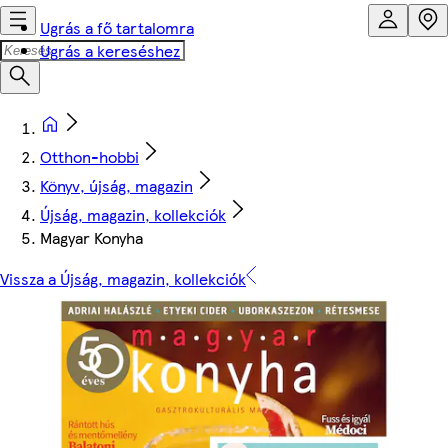
Ugrás a fő tartalomra
Ugrás a kereséshez
Otthon-hobbi
Könyv, újság, magazin
Újság, magazin, kollekciók
Magyar Konyha
Vissza a Újság, magazin, kollekciók