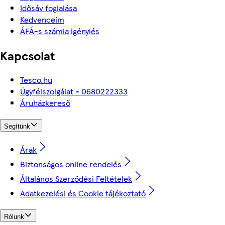
Idősáv foglalása
Kedvenceim
ÁFÁ-s számla igénylés
Kapcsolat
Tesco.hu
Ügyfélszolgálat - 0680222333
Áruházkereső
Segítünk
Árak
Biztonságos online rendelés
Általános Szerződési Feltételek
Adatkezelési és Cookie tájékoztató
Rólunk