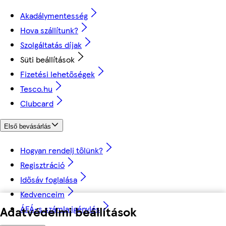
Akadálymentesség
Hova szállítunk?
Szolgáltatás díjak
Süti beállítások
Fizetési lehetőségek
Tesco.hu
Clubcard
Első bevásárlás
Hogyan rendelj tőlünk?
Regisztráció
Idősáv foglalása
Kedvenceim
Adatvédelmi beállítások
ÁFÁ-s számla igénylés