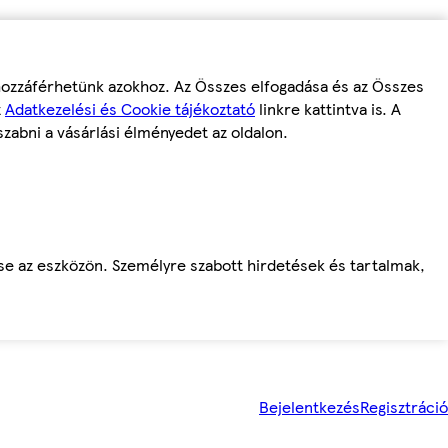
 hozzáférhetünk azokhoz. Az Összes elfogadása és az Összes
z
Adatkezelési és Cookie tájékoztató
linkre kattintva is. A
szabni a vásárlási élményedet az oldalon.
ése az eszközön. Személyre szabott hirdetések és tartalmak,
Bejelentkezés
Regisztráció