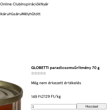
k
Online Club
Inspirációk
Nyár
ékáru
Húsáru
Mélyhűtött
GLOBETTI paradicsomsűrítmény 70 g
Még nem érkezett értékelés
2129 Ft/kg
149 Ft
Hozzáad