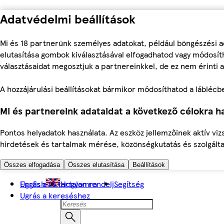
Adatvédelmi beállítások
Mi és 18 partnerünk személyes adatokat, például böngészési a
elutasítása gombok kiválasztásával elfogadhatod vagy módosíth
választásaidat megosztjuk a partnereinkkel, de ez nem érinti a
A hozzájárulási beállításokat bármikor módosíthatod a láblécben 
Mi és partnereink adataidat a következő célokra ha
Pontos helyadatok használata. Az eszköz jellemzőinek aktív viz
hirdetések és tartalmak mérése, közönségkutatás és szolgálta
Összes elfogadása
Összes elutasítása
Beállítások
Ugrás a fő tartalomra
English
Hogyan rendelj
Segítség
Ugrás a kereséshez