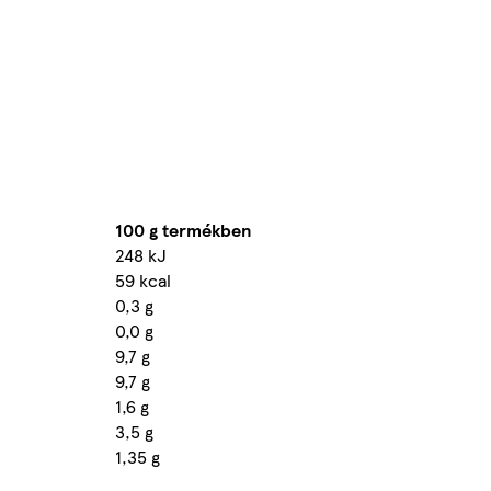
100 g termékben
248 kJ
59 kcal
0,3 g
0,0 g
9,7 g
9,7 g
1,6 g
3,5 g
1,35 g