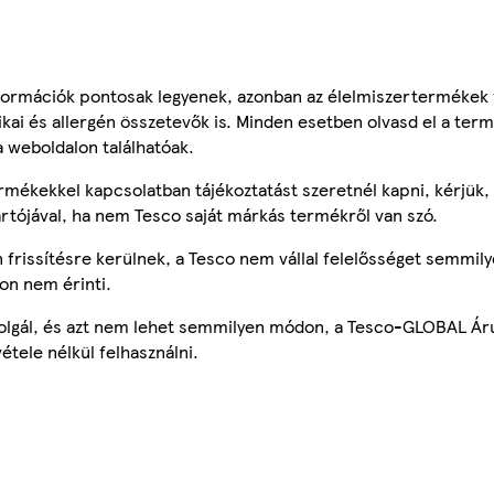
ormációk pontosak legyenek, azonban az élelmiszertermékek
tikai és allergén összetevők is. Minden esetben olvasd el a ter
a weboldalon találhatóak.
mékekkel kapcsolatban tájékoztatást szeretnél kapni, kérjük, 
ártójával, ha nem Tesco saját márkás termékről van szó.
frissítésre kerülnek, a Tesco nem vállal felelősséget semmily
on nem érinti.
szolgál, és azt nem lehet semmilyen módon, a Tesco-GLOBAL Ár
étele nélkül felhasználni.