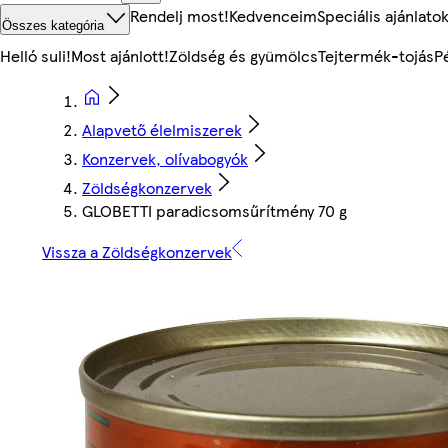
Rendelj most!
Kedvenceim
Speciális ajánlato
Összes kategória
Helló suli!
Most ajánlott!
Zöldség és gyümölcs
Tejtermék-tojás
P
Alapvető élelmiszerek
Konzervek, olívabogyók
Zöldségkonzervek
GLOBETTI paradicsomsűrítmény 70 g
Vissza a Zöldségkonzervek