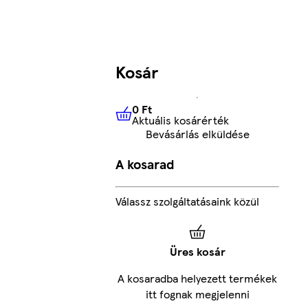
Kosár
0 Ft
Aktuális kosárérték
0 Ft
Aktuális kosárérték
Bevásárlás elküldése
A kosarad
Válassz szolgáltatásaink közül
Üres kosár
A kosaradba helyezett termékek
itt fognak megjelenni