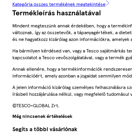
Kategória összes termékének megtekintése
Termékleírás használatával
Mindent megteszünk annak érdekében, hogy a termékinf
változnak, így az összetevők, a tápanyagértékek, a diete
és ne hagyatkozz kizárólag azon információkra, amelyek 
Ha bármilyen kérdésed van, vagy a Tesco sajátmárkás ter
kapcsolatot a Tesco vevőszolgálatával, vagy a termék gy
Annak ellenére, hogy a termékinformációk rendszeresen 
információért, amely azonban a jogaidat semmilyen mód
A jelen információ kizárólag személyes felhasználásra 
írásbeli hozzájárulása nélkül, vagy megfelelő tudomásul v
©TESCO-GLOBAL Zrt.
Még nincsenek értékelések
Segíts a többi vásárlónak