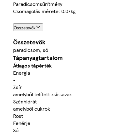
Paradicsomsűrítmény
Csomagolás mérete: 0.07kg
Összetevők
Összetevők
paradicsom, só
Tápanyagtartalom
Átlagos tápérték
Energia
-
Zsír
amelyből telített zsírsavak
Szénhidrát
amelyből cukrok
Rost
Fehérje
Só