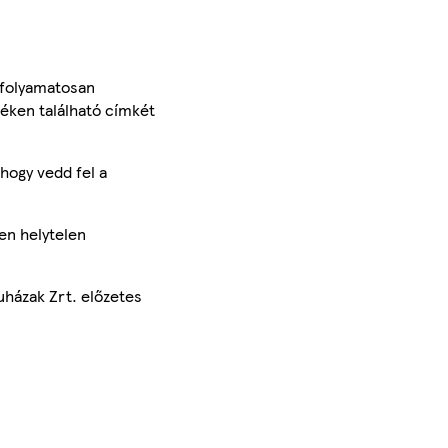
 folyamatosan
méken található címkét
hogy vedd fel a
en helytelen
uházak Zrt. előzetes