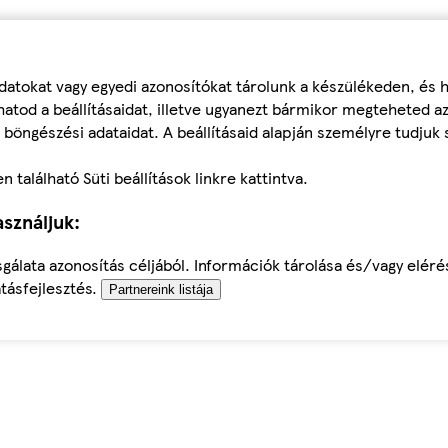
datokat vagy egyedi azonosítókat tárolunk a készülékeden, és
atod a beállításaidat, illetve ugyanezt bármikor megteheted a
 böngészési adataidat. A beállításaid alapján személyre tudjuk 
található Süti beállítások linkre kattintva.
sználjuk:
sgálata azonosítás céljából. Információk tárolása és/vagy elér
tásfejlesztés.
Partnereink listája