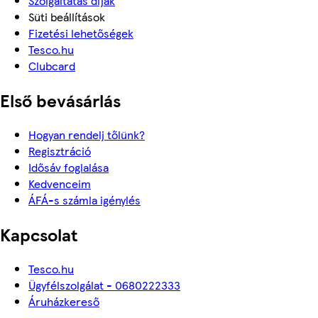
Szolgáltatás díjak
Süti beállítások
Fizetési lehetőségek
Tesco.hu
Clubcard
Első bevásárlás
Hogyan rendelj tőlünk?
Regisztráció
Idősáv foglalása
Kedvenceim
ÁFÁ-s számla igénylés
Kapcsolat
Tesco.hu
Ügyfélszolgálat - 0680222333
Áruházkereső