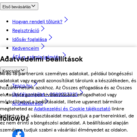
Első bevásárlás
Hogyan rendelj tőlünk?
Regisztráció
Idősáv foglalása
Kedvenceim
Adatvédelmi beállítások
ÁFÁ-s számla igénylés
Kapcsolat
Mi és 18 partnerünk személyes adatokat, például böngészési
adatokat vagy egyedi azonosítókat tárolunk a készülékeden, és
Tesco.hu
hozzáférhetünk azokhoz. Az Összes elfogadása és az Összes
Ügyfélszolgálat - 0680222333
elutasítása gombok kiválasztásával elfogadhatod vagy
módosíthatod a beállításaidat, illetve ugyanezt bármikor
Áruházkereső
megteheted az
Adatkezelési és Cookie tájékoztató
linkre
kattintva is. A választásaidat megosztjuk a partnereinkkel, de
followUs
ez nem érinti a böngészési adataidat. A beállításaid alapján
személyre tudjuk szabni a vásárlási élményedet az oldalon.