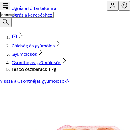
Ugrás a fő tartalomra
Ugrás a kereséshez
Zöldség és gyümölcs
Gyümölcsök
Csonthéjas gyümölcsök
Tesco őszibarack 1 kg
Vissza a Csonthéjas gyümölcsök