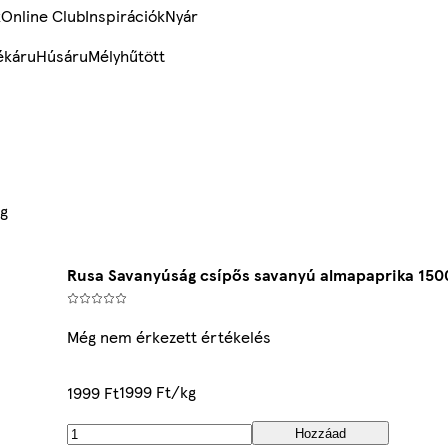
k
Online Club
Inspirációk
Nyár
ékáru
Húsáru
Mélyhűtött
 g
Rusa Savanyúság csípős savanyú almapaprika 150
Még nem érkezett értékelés
1999 Ft/kg
1999 Ft
Hozzáad