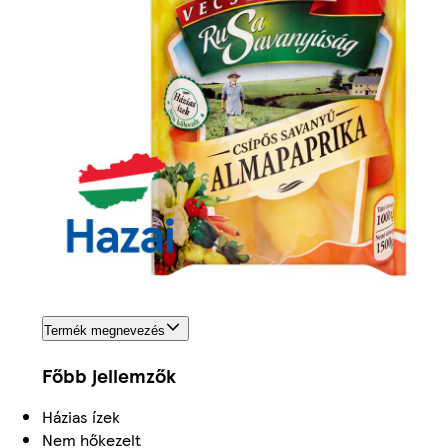
Termék megnevezés
Főbb jellemzők
Házias ízek
Nem hőkezelt