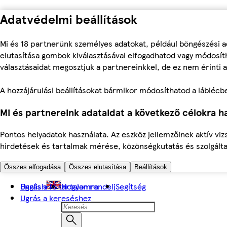
Adatvédelmi beállítások
Mi és 18 partnerünk személyes adatokat, például böngészési a
elutasítása gombok kiválasztásával elfogadhatod vagy módosíth
választásaidat megosztjuk a partnereinkkel, de ez nem érinti a
A hozzájárulási beállításokat bármikor módosíthatod a láblécben 
Mi és partnereink adataidat a következő célokra ha
Pontos helyadatok használata. Az eszköz jellemzőinek aktív viz
hirdetések és tartalmak mérése, közönségkutatás és szolgálta
Összes elfogadása
Összes elutasítása
Beállítások
Ugrás a fő tartalomra
English
Hogyan rendelj
Segítség
Ugrás a kereséshez