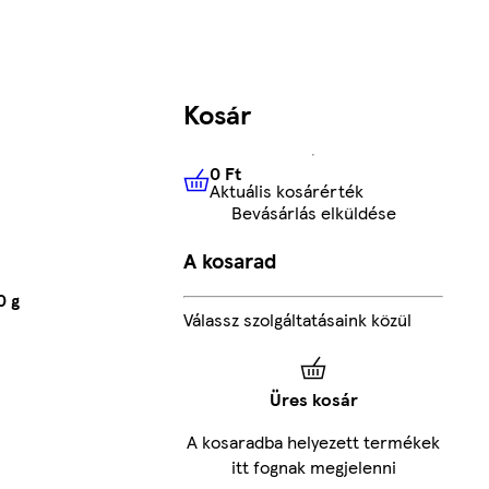
Kosár
0 Ft
Aktuális kosárérték
0 Ft
Aktuális kosárérték
Bevásárlás elküldése
A kosarad
0 g
Válassz szolgáltatásaink közül
Üres kosár
A kosaradba helyezett termékek
itt fognak megjelenni