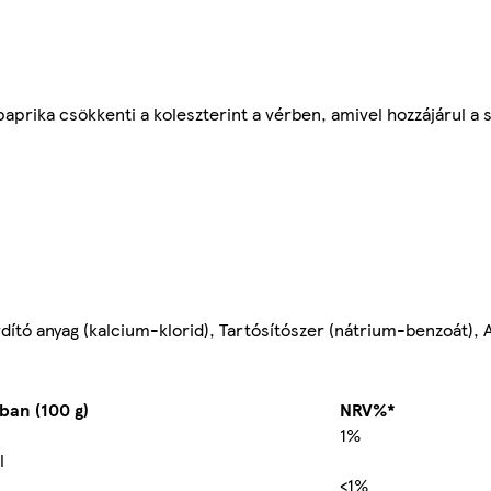
paprika csökkenti a koleszterint a vérben, amivel hozzájárul a
lárdító anyag (kalcium-klorid), Tartósítószer (nátrium-benzoát),
ban (100 g)
NRV%*
1%
l
<1%