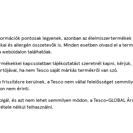
ormációk pontosak legyenek, azonban az élelmiszertermékek
tikai és allergén összetevők is. Minden esetben olvasd el a ter
a weboldalon találhatóak.
mékekkel kapcsolatban tájékoztatást szeretnél kapni, kérjük, 
ártójával, ha nem Tesco saját márkás termékről van szó.
frissítésre kerülnek, a Tesco nem vállal felelősséget semmily
on nem érinti.
szolgál, és azt nem lehet semmilyen módon, a Tesco-GLOBAL Ár
étele nélkül felhasználni.