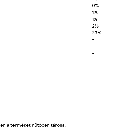
0%
1%
1%
2%
33%
-
-
-
ően a terméket hűtőben tárolja.