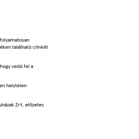
 folyamatosan
méken található címkét
hogy vedd fel a
en helytelen
uházak Zrt. előzetes