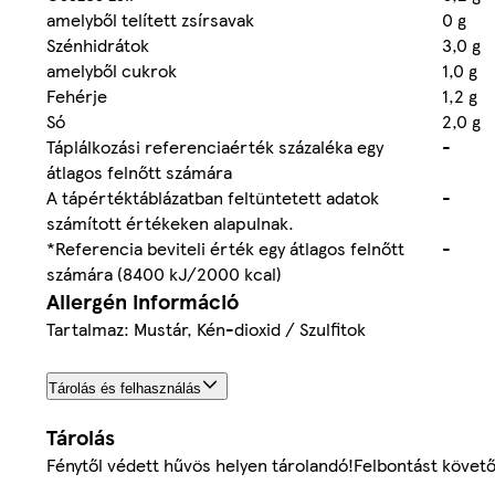
amelyből telített zsírsavak
0 g
Szénhidrátok
3,0 g
amelyből cukrok
1,0 g
Fehérje
1,2 g
Só
2,0 g
Táplálkozási referenciaérték százaléka egy
-
átlagos felnőtt számára
A tápértéktáblázatban feltüntetett adatok
-
számított értékeken alapulnak.
*Referencia beviteli érték egy átlagos felnőtt
-
számára (8400 kJ/2000 kcal)
Allergén információ
Tartalmaz: Mustár, Kén-dioxid / Szulfitok
Tárolás és felhasználás
Tárolás
Fénytől védett hűvös helyen tárolandó!Felbontást követ