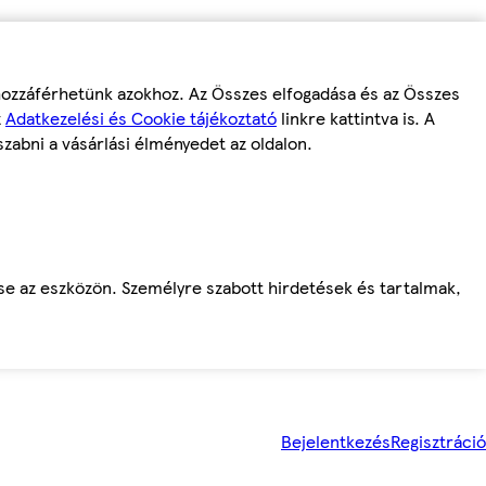
 hozzáférhetünk azokhoz. Az Összes elfogadása és az Összes
z
Adatkezelési és Cookie tájékoztató
linkre kattintva is. A
szabni a vásárlási élményedet az oldalon.
ése az eszközön. Személyre szabott hirdetések és tartalmak,
Bejelentkezés
Regisztráció