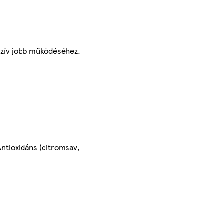
 szív jobb működéséhez.
 Antioxidáns (citromsav,