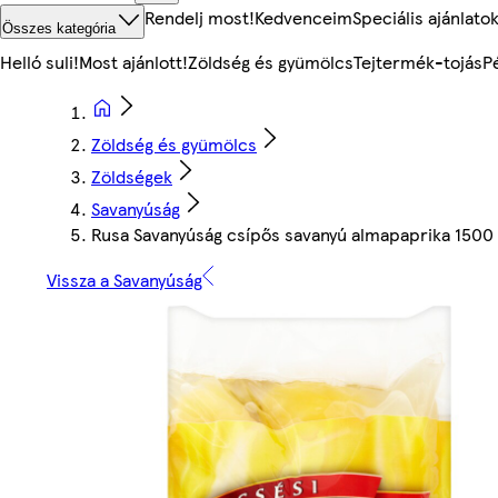
Rendelj most!
Kedvenceim
Speciális ajánlato
Összes kategória
Helló suli!
Most ajánlott!
Zöldség és gyümölcs
Tejtermék-tojás
P
Zöldség és gyümölcs
Zöldségek
Savanyúság
Rusa Savanyúság csípős savanyú almapaprika 1500
Vissza a Savanyúság