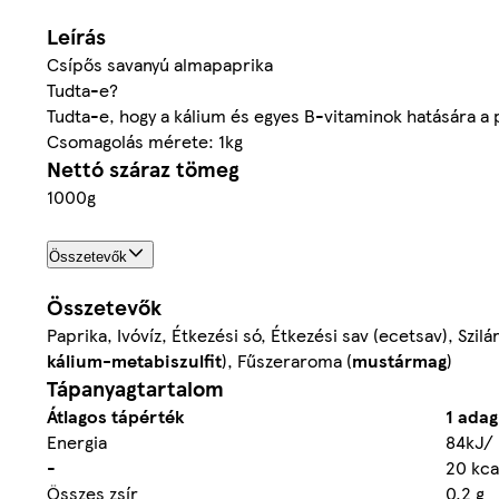
Leírás
Csípős savanyú almapaprika
Tudta-e?
Tudta-e, hogy a kálium és egyes B-vitaminok hatására a 
Csomagolás mérete: 1kg
Nettó száraz tömeg
1000g
Összetevők
Összetevők
Paprika, Ivóvíz, Étkezési só, Étkezési sav (ecetsav), Szi
kálium-metabiszulfit
), Fűszeraroma (
mustármag
)
Tápanyagtartalom
Átlagos tápérték
1 adag
Energia
84kJ/
-
20 kca
Összes zsír
0,2 g