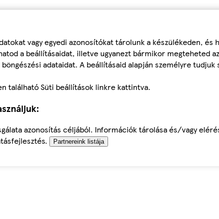
datokat vagy egyedi azonosítókat tárolunk a készülékeden, és
atod a beállításaidat, illetve ugyanezt bármikor megteheted a
 böngészési adataidat. A beállításaid alapján személyre tudjuk 
található Süti beállítások linkre kattintva.
sználjuk:
sgálata azonosítás céljából. Információk tárolása és/vagy elér
tásfejlesztés.
Partnereink listája