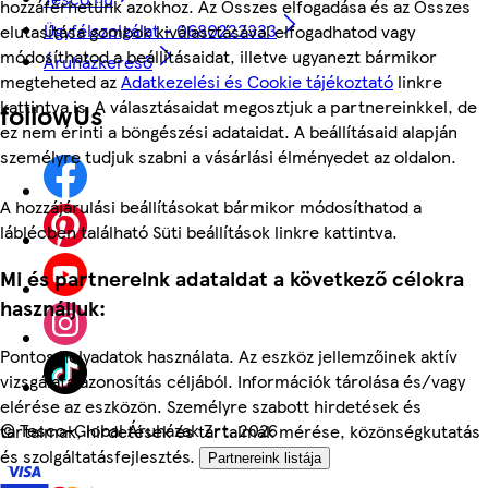
hozzáférhetünk azokhoz. Az Összes elfogadása és az Összes
Ügyfélszolgálat - 0680222333
elutasítása gombok kiválasztásával elfogadhatod vagy
módosíthatod a beállításaidat, illetve ugyanezt bármikor
Áruházkereső
megteheted az
Adatkezelési és Cookie tájékoztató
linkre
kattintva is. A választásaidat megosztjuk a partnereinkkel, de
followUs
ez nem érinti a böngészési adataidat. A beállításaid alapján
személyre tudjuk szabni a vásárlási élményedet az oldalon.
A hozzájárulási beállításokat bármikor módosíthatod a
láblécben található Süti beállítások linkre kattintva.
Mi és partnereink adataidat a következő célokra
használjuk:
Pontos helyadatok használata. Az eszköz jellemzőinek aktív
vizsgálata azonosítás céljából. Információk tárolása és/vagy
elérése az eszközön. Személyre szabott hirdetések és
©
Tesco-Global Áruházak Zrt. 2026
tartalmak, hirdetések és tartalmak mérése, közönségkutatás
és szolgáltatásfejlesztés.
Partnereink listája