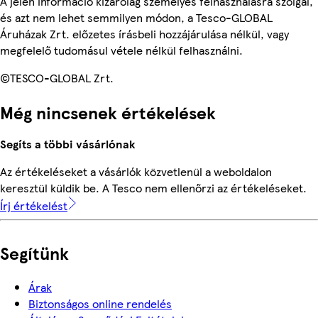
A jelen információ kizárólag személyes felhasználásra szolgál,
és azt nem lehet semmilyen módon, a Tesco-GLOBAL
Áruházak Zrt. előzetes írásbeli hozzájárulása nélkül, vagy
megfelelő tudomásul vétele nélkül felhasználni.
©TESCO-GLOBAL Zrt.
Még nincsenek értékelések
Segíts a többi vásárlónak
Az értékeléseket a vásárlók közvetlenül a weboldalon
keresztül küldik be. A Tesco nem ellenőrzi az értékeléseket.
Írj értékelést
Segítünk
Árak
Biztonságos online rendelés