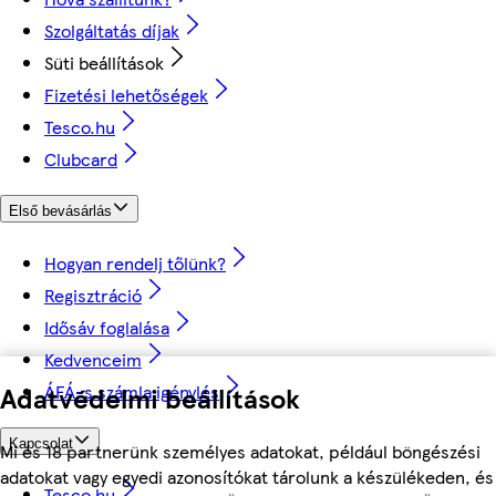
Szolgáltatás díjak
Süti beállítások
Fizetési lehetőségek
Tesco.hu
Clubcard
Első bevásárlás
Hogyan rendelj tőlünk?
Regisztráció
Idősáv foglalása
Kedvenceim
Adatvédelmi beállítások
ÁFÁ-s számla igénylés
Kapcsolat
Mi és 18 partnerünk személyes adatokat, például böngészési
adatokat vagy egyedi azonosítókat tárolunk a készülékeden, és
Tesco.hu