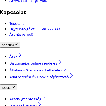
ÁFÁ-s számla igénylés
Kapcsolat
Tesco.hu
Ügyfélszolgálat - 0680222333
Áruházkereső
Segítünk
Árak
Biztonságos online rendelés
Általános Szerződési Feltételek
Adatkezelési és Cookie tájékoztató
Rólunk
Akadálymentesség
Hova szállítunk?