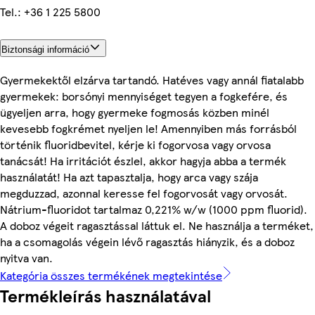
Tel.: +36 1 225 5800
Biztonsági információ
Gyermekektől elzárva tartandó. Hatéves vagy annál fiatalabb
gyermekek: borsónyi mennyiséget tegyen a fogkefére, és
ügyeljen arra, hogy gyermeke fogmosás közben minél
kevesebb fogkrémet nyeljen le! Amennyiben más forrásból
történik fluoridbevitel, kérje ki fogorvosa vagy orvosa
tanácsát! Ha irritációt észlel, akkor hagyja abba a termék
használatát! Ha azt tapasztalja, hogy arca vagy szája
megduzzad, azonnal keresse fel fogorvosát vagy orvosát.
Nátrium-fluoridot tartalmaz 0,221% w/w (1000 ppm fluorid).
A doboz végeit ragasztással láttuk el. Ne használja a terméket,
ha a csomagolás végein lévő ragasztás hiányzik, és a doboz
nyitva van.
Kategória összes termékének megtekintése
Termékleírás használatával