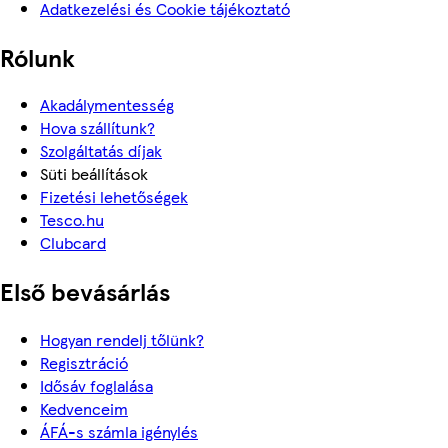
Adatkezelési és Cookie tájékoztató
Rólunk
Akadálymentesség
Hova szállítunk?
Szolgáltatás díjak
Süti beállítások
Fizetési lehetőségek
Tesco.hu
Clubcard
Első bevásárlás
Hogyan rendelj tőlünk?
Regisztráció
Idősáv foglalása
Kedvenceim
ÁFÁ-s számla igénylés