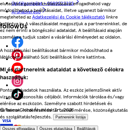
Ügyfélszolgálat - 0680222333
elutasítása gombok kiválasztásával elfogadhatod vagy
módosíthatod a beállításaidat, illetve ugyanezt bármikor
Áruházkereső
megteheted az
Adatkezelési és Cookie tájékoztató
linkre
kattintva is. A választásaidat megosztjuk a partnereinkkel, de
followUs
ez nem érinti a böngészési adataidat. A beállításaid alapján
személyre tudjuk szabni a vásárlási élményedet az oldalon.
A hozzájárulási beállításokat bármikor módosíthatod a
láblécben található Süti beállítások linkre kattintva.
Mi és partnereink adataidat a következő célokra
használjuk:
Pontos helyadatok használata. Az eszköz jellemzőinek aktív
vizsgálata azonosítás céljából. Információk tárolása és/vagy
elérése az eszközön. Személyre szabott hirdetések és
©
Tesco-Global Áruházak Zrt. 2026
tartalmak, hirdetések és tartalmak mérése, közönségkutatás
és szolgáltatásfejlesztés.
Partnereink listája
Összes elfogadása
Összes elutasítása
Beállítások