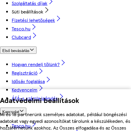
Szolgáltatás díjak
Süti beállítások
Fizetési lehetőségek
Tesco.hu
Clubcard
Első bevásárlás
Hogyan rendelj tőlünk?
Regisztráció
Idősáv foglalása
Kedvenceim
ÁFÁ-s számla igénylés
Adatvédelmi beállítások
Kapcsolat
Mi és 18 partnerünk személyes adatokat, például böngészési
adatokat vagy egyedi azonosítókat tárolunk a készülékeden, és
Tesco.hu
hozzáférhetünk azokhoz. Az Összes elfogadása és az Összes