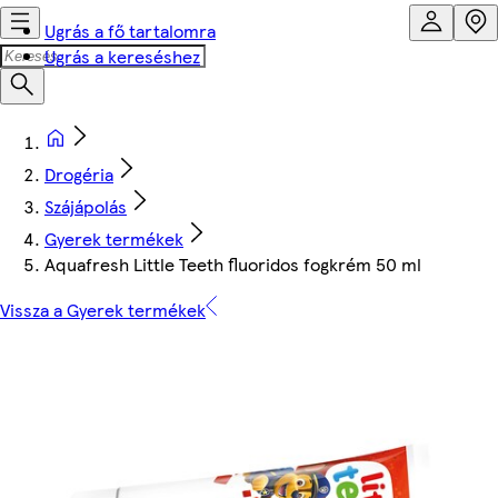
Ugrás a fő tartalomra
Ugrás a kereséshez
Drogéria
Szájápolás
Gyerek termékek
Aquafresh Little Teeth fluoridos fogkrém 50 ml
Vissza a Gyerek termékek