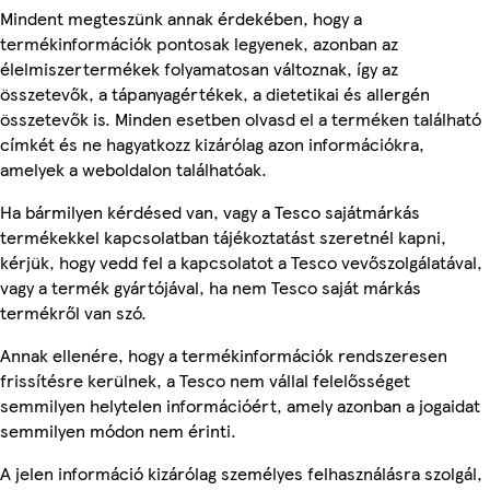
Mindent megteszünk annak érdekében, hogy a
termékinformációk pontosak legyenek, azonban az
élelmiszertermékek folyamatosan változnak, így az
összetevők, a tápanyagértékek, a dietetikai és allergén
összetevők is. Minden esetben olvasd el a terméken található
címkét és ne hagyatkozz kizárólag azon információkra,
amelyek a weboldalon találhatóak.
Ha bármilyen kérdésed van, vagy a Tesco sajátmárkás
termékekkel kapcsolatban tájékoztatást szeretnél kapni,
kérjük, hogy vedd fel a kapcsolatot a Tesco vevőszolgálatával,
vagy a termék gyártójával, ha nem Tesco saját márkás
termékről van szó.
Annak ellenére, hogy a termékinformációk rendszeresen
frissítésre kerülnek, a Tesco nem vállal felelősséget
semmilyen helytelen információért, amely azonban a jogaidat
semmilyen módon nem érinti.
A jelen információ kizárólag személyes felhasználásra szolgál,