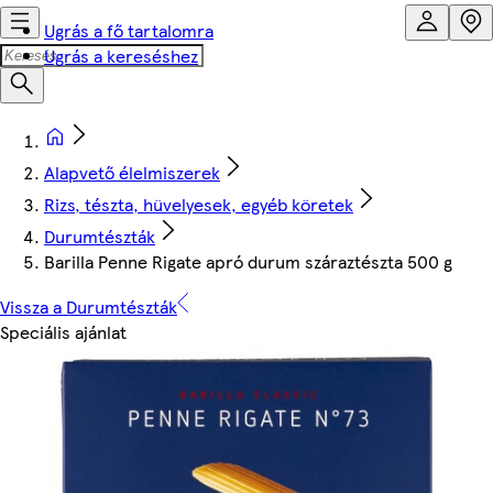
Ugrás a fő tartalomra
Ugrás a kereséshez
Alapvető élelmiszerek
Rizs, tészta, hüvelyesek, egyéb köretek
Durumtészták
Barilla Penne Rigate apró durum száraztészta 500 g
Vissza a Durumtészták
Speciális ajánlat