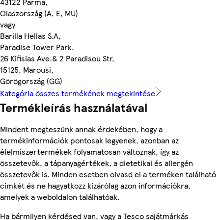
43122 Parma,
Olaszország (A, E, MU)
vagy
Barilla Hellas S.A,
Paradise Tower Park,
26 Kifisias Ave.& 2 Paradisou Str,
15125, Marousi,
Görögország (GG)
Kategória összes termékének megtekintése
Termékleírás használatával
Mindent megteszünk annak érdekében, hogy a
termékinformációk pontosak legyenek, azonban az
élelmiszertermékek folyamatosan változnak, így az
összetevők, a tápanyagértékek, a dietetikai és allergén
összetevők is. Minden esetben olvasd el a terméken található
címkét és ne hagyatkozz kizárólag azon információkra,
amelyek a weboldalon találhatóak.
Ha bármilyen kérdésed van, vagy a Tesco sajátmárkás