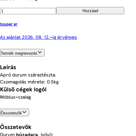
Hozzáad
Szuper ár
Az ajánlat 2026. 08. 12.-ig érvényes
Termék megnevezés
Leírás
Apró durum száraztészta.
Csomagolás mérete: 0.5kg
Külső cégek logói
Möbius-szalag
Összetevők
Összetevők
Durum
búzadara
, Ivóvíz