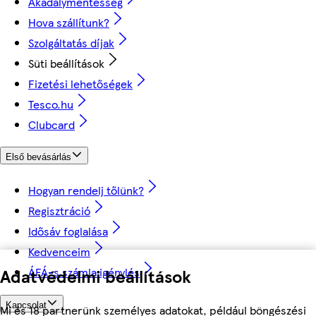
Akadálymentesség
Hova szállítunk?
Szolgáltatás díjak
Süti beállítások
Fizetési lehetőségek
Tesco.hu
Clubcard
Első bevásárlás
Hogyan rendelj tőlünk?
Regisztráció
Idősáv foglalása
Kedvenceim
Adatvédelmi beállítások
ÁFÁ-s számla igénylés
Kapcsolat
Mi és 18 partnerünk személyes adatokat, például böngészési