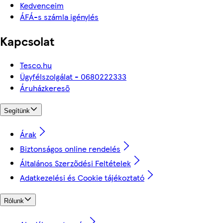
Kedvenceim
ÁFÁ-s számla igénylés
Kapcsolat
Tesco.hu
Ügyfélszolgálat - 0680222333
Áruházkereső
Segítünk
Árak
Biztonságos online rendelés
Általános Szerződési Feltételek
Adatkezelési és Cookie tájékoztató
Rólunk