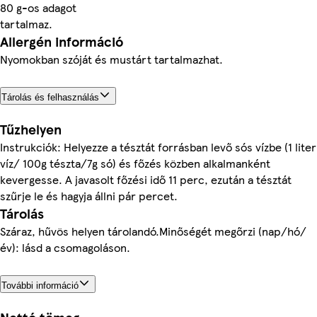
80 g-os adagot
tartalmaz.
Allergén információ
Nyomokban szóját és mustárt tartalmazhat.
Tárolás és felhasználás
Tűzhelyen
Instrukciók: Helyezze a tésztát forrásban levő sós vízbe (1 liter
víz/ 100g tészta/7g só) és főzés közben alkalmanként
kevergesse. A javasolt főzési idő 11 perc, ezután a tésztát
szűrje le és hagyja állni pár percet.
Tárolás
Száraz, hűvös helyen tárolandó.Minőségét megőrzi (nap/hó/
év): lásd a csomagoláson.
További információ