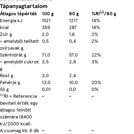
Tápanyagtartalom
Átlagos tápérték
100 g
80 g
%RI⁽¹⁾/80 g
Energia kJ
1521
1217
14%
kcal
359
287
14%
Zsír g
2,0
1,6
2%
- amelyből telített
0,5
0,4
2%
zsírsavak g
Szénhidrát g
71,0
57,0
22%
- amelyből cukrok
3,5
2,8
3%
g
Rost g
3,0
2,4
Fehérje g
13,0
10,0
20%
Só g
0,01
0,0
0%
⁽¹⁾RI = Referencia
-
-
-
beviteli érték egy
átlagos felnőtt
számára (8400
kJ/2000 kcal).
A csomag kb. 6 db
-
-
-