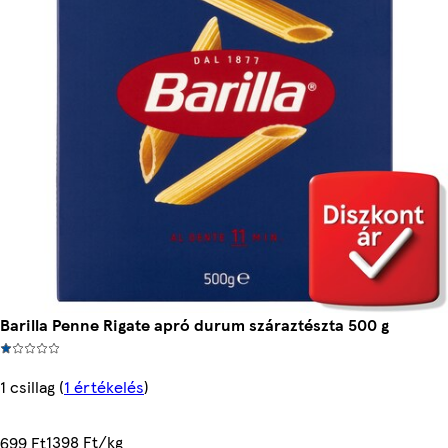
Barilla Penne Rigate apró durum száraztészta 500 g
1 csillag
(
1 értékelés
)
1398 Ft/kg
699 Ft