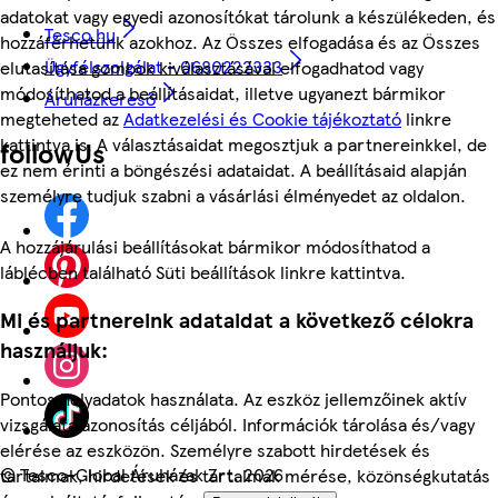
adatokat vagy egyedi azonosítókat tárolunk a készülékeden, és
Tesco.hu
hozzáférhetünk azokhoz. Az Összes elfogadása és az Összes
Ügyfélszolgálat - 0680222333
elutasítása gombok kiválasztásával elfogadhatod vagy
módosíthatod a beállításaidat, illetve ugyanezt bármikor
Áruházkereső
megteheted az
Adatkezelési és Cookie tájékoztató
linkre
kattintva is. A választásaidat megosztjuk a partnereinkkel, de
followUs
ez nem érinti a böngészési adataidat. A beállításaid alapján
személyre tudjuk szabni a vásárlási élményedet az oldalon.
A hozzájárulási beállításokat bármikor módosíthatod a
láblécben található Süti beállítások linkre kattintva.
Mi és partnereink adataidat a következő célokra
használjuk:
Pontos helyadatok használata. Az eszköz jellemzőinek aktív
vizsgálata azonosítás céljából. Információk tárolása és/vagy
elérése az eszközön. Személyre szabott hirdetések és
©
Tesco-Global Áruházak Zrt. 2026
tartalmak, hirdetések és tartalmak mérése, közönségkutatás