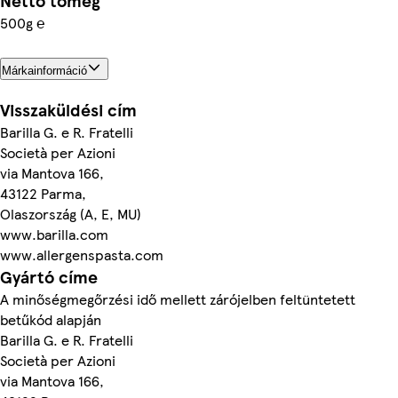
Nettó tömeg
500g ℮
Márkainformáció
Visszaküldési cím
Barilla G. e R. Fratelli
Società per Azioni
via Mantova 166,
43122 Parma,
Olaszország (A, E, MU)
www.barilla.com
www.allergenspasta.com
Gyártó címe
A minőségmegőrzési idő mellett zárójelben feltüntetett
betűkód alapján
Barilla G. e R. Fratelli
Società per Azioni
via Mantova 166,