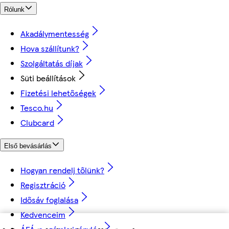
Rólunk
Akadálymentesség
Hova szállítunk?
Szolgáltatás díjak
Süti beállítások
Fizetési lehetőségek
Tesco.hu
Clubcard
Első bevásárlás
Hogyan rendelj tőlünk?
Regisztráció
Idősáv foglalása
Kedvenceim