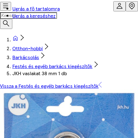
Ugrás a fő tartalomra
Ugrás a kereséshez
Otthon-hobbi
Barkácsolás
Festés és egyéb barkács kiegészítők
JKH vaslakat 38 mm 1 db
Vissza a Festés és egyéb barkács kiegészítők