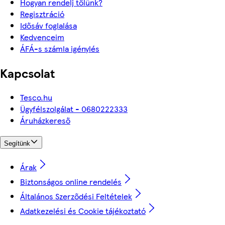
Hogyan rendelj tőlünk?
Regisztráció
Idősáv foglalása
Kedvenceim
ÁFÁ-s számla igénylés
Kapcsolat
Tesco.hu
Ügyfélszolgálat - 0680222333
Áruházkereső
Segítünk
Árak
Biztonságos online rendelés
Általános Szerződési Feltételek
Adatkezelési és Cookie tájékoztató