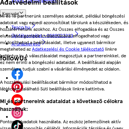
Adatvédelmi beállítások
ÁFÁ-s számla igénylés
Kapcsolat
Mi és 18 partnerünk személyes adatokat, például böngészési
adatokat vagy egyedi azonosítókat tárolunk a készülékeden, és
Tesco.hu
hozzáférhetünk azokhoz. Az Összes elfogadása és az Összes
Ügyfélszolgálat - 0680222333
elutasítása gombok kiválasztásával elfogadhatod vagy
módosíthatod a beállításaidat, illetve ugyanezt bármikor
Áruházkereső
megteheted az
Adatkezelési és Cookie tájékoztató
linkre
kattintva is. A választásaidat megosztjuk a partnereinkkel, de
followUs
ez nem érinti a böngészési adataidat. A beállításaid alapján
személyre tudjuk szabni a vásárlási élményedet az oldalon.
A hozzájárulási beállításokat bármikor módosíthatod a
láblécben található Süti beállítások linkre kattintva.
Mi és partnereink adataidat a következő célokra
használjuk:
Pontos helyadatok használata. Az eszköz jellemzőinek aktív
vizsgálata azonosítás céljából. Információk tárolása és/vagy