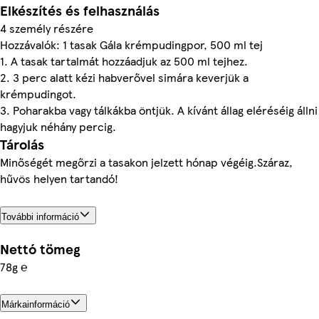
Elkészítés és felhasználás
4 személy részére
Hozzávalók: 1 tasak Gála krémpudingpor, 500 ml tej
1. A tasak tartalmát hozzáadjuk az 500 ml tejhez.
2. 3 perc alatt kézi habverővel simára keverjük a
krémpudingot.
3. Poharakba vagy tálkákba öntjük. A kívánt állag eléréséig állni
hagyjuk néhány percig.
Tárolás
Minőségét megőrzi a tasakon jelzett hónap végéig.Száraz,
hűvös helyen tartandó!
További információ
Nettó tömeg
78g ℮
Márkainformáció