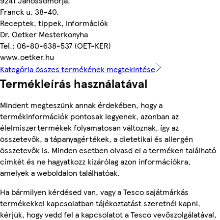
9241 Jánossomorja,
Franck u. 38-40.
Receptek, tippek, információk
Dr. Oetker Mesterkonyha
Tel.: 06-80-638-537 (OET-KER)
www.oetker.hu
Kategória összes termékének megtekintése
Termékleírás használatával
Mindent megteszünk annak érdekében, hogy a
termékinformációk pontosak legyenek, azonban az
élelmiszertermékek folyamatosan változnak, így az
összetevők, a tápanyagértékek, a dietetikai és allergén
összetevők is. Minden esetben olvasd el a terméken található
címkét és ne hagyatkozz kizárólag azon információkra,
amelyek a weboldalon találhatóak.
Ha bármilyen kérdésed van, vagy a Tesco sajátmárkás
termékekkel kapcsolatban tájékoztatást szeretnél kapni,
kérjük, hogy vedd fel a kapcsolatot a Tesco vevőszolgálatával,