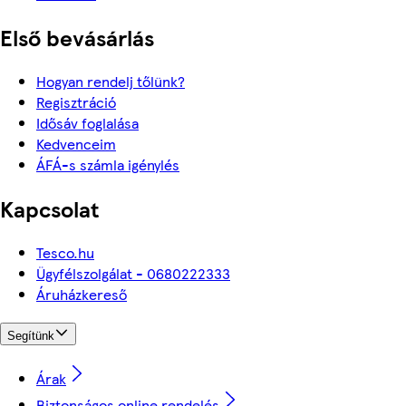
Első bevásárlás
Hogyan rendelj tőlünk?
Regisztráció
Idősáv foglalása
Kedvenceim
ÁFÁ-s számla igénylés
Kapcsolat
Tesco.hu
Ügyfélszolgálat - 0680222333
Áruházkereső
Segítünk
Árak
Biztonságos online rendelés