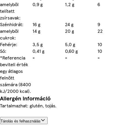
amelyből
0,9 g
1,2 g
6
telített
zsírsavak:
Szénhidrát:
16 g
24 g
9
amelyből
14 g
20 g
22
cukrok:
Fehérje:
3,5 g
5,0 g
10
Só:
0,41 g
0,60 g
10
*Referencia
-
-
-
beviteli érték
egy átlagos
felnőtt
számára (8400
kJ/2000 kcal).
Allergén információ
Tartalmazhat: glutén, tojás.
Tárolás és felhasználás