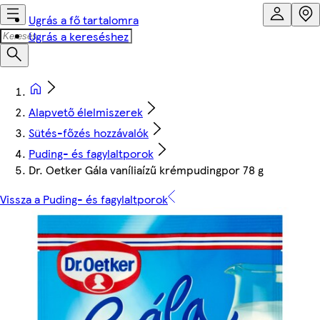
Ugrás a fő tartalomra
Ugrás a kereséshez
Alapvető élelmiszerek
Sütés-főzés hozzávalók
Puding- és fagylaltporok
Dr. Oetker Gála vaníliaízű krémpudingpor 78 g
Vissza a Puding- és fagylaltporok