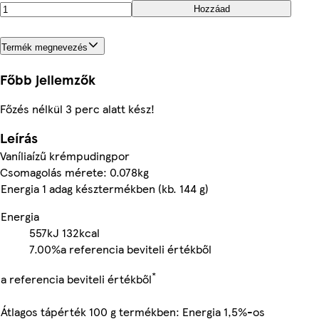
Hozzáad
Termék megnevezés
Főbb jellemzők
Főzés nélkül 3 perc alatt kész!
Leírás
Vaníliaízű krémpudingpor
Csomagolás mérete: 0.078kg
Energia 1 adag késztermékben (kb. 144 g)
Energia
557kJ
132kcal
7.00%
a referencia beviteli értékből
*
a referencia beviteli értékből
Átlagos tápérték 100 g termékben: Energia 1,5%-os