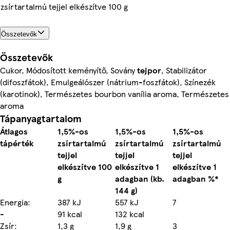
zsírtartalmú tejjel elkészítve 100 g
Összetevők
Összetevők
Cukor, Módosított keményítő, Sovány
tejpor
, Stabilizátor
(difoszfátok), Emulgeálószer (nátrium-foszfátok), Színezék
(karotinok), Természetes bourbon vanília aroma, Természetes
aroma
Tápanyagtartalom
Átlagos
1,5%-os
1,5%-os
1,5%-os
tápérték
zsírtartalmú
zsírtartalmú
zsírtartalmú
tejjel
tejjel
tejjel
elkészítve 100
elkészítve 1
elkészítve 1
g
adagban (kb.
adagban %*
144 g)
Energia:
387 kJ
557 kJ
7
-
91 kcal
132 kcal
Zsír:
1,3 g
1,9 g
3