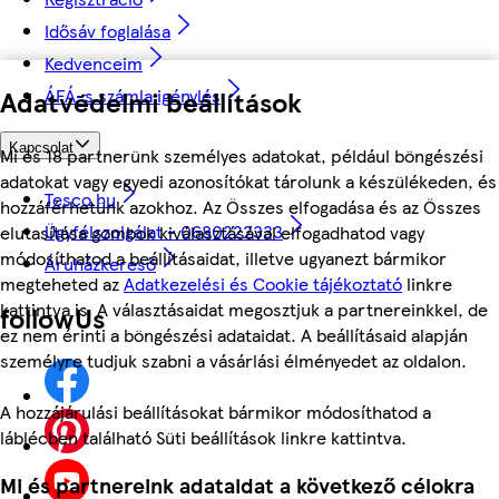
Idősáv foglalása
Kedvenceim
Adatvédelmi beállítások
ÁFÁ-s számla igénylés
Kapcsolat
Mi és 18 partnerünk személyes adatokat, például böngészési
adatokat vagy egyedi azonosítókat tárolunk a készülékeden, és
Tesco.hu
hozzáférhetünk azokhoz. Az Összes elfogadása és az Összes
Ügyfélszolgálat - 0680222333
elutasítása gombok kiválasztásával elfogadhatod vagy
módosíthatod a beállításaidat, illetve ugyanezt bármikor
Áruházkereső
megteheted az
Adatkezelési és Cookie tájékoztató
linkre
kattintva is. A választásaidat megosztjuk a partnereinkkel, de
followUs
ez nem érinti a böngészési adataidat. A beállításaid alapján
személyre tudjuk szabni a vásárlási élményedet az oldalon.
A hozzájárulási beállításokat bármikor módosíthatod a
láblécben található Süti beállítások linkre kattintva.
Mi és partnereink adataidat a következő célokra