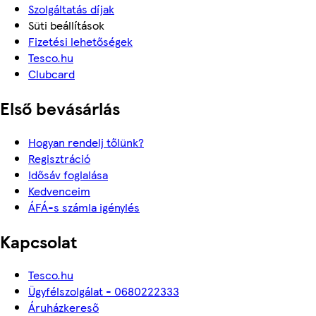
Szolgáltatás díjak
Süti beállítások
Fizetési lehetőségek
Tesco.hu
Clubcard
Első bevásárlás
Hogyan rendelj tőlünk?
Regisztráció
Idősáv foglalása
Kedvenceim
ÁFÁ-s számla igénylés
Kapcsolat
Tesco.hu
Ügyfélszolgálat - 0680222333
Áruházkereső