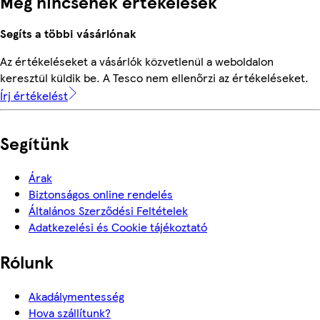
Még nincsenek értékelések
Segíts a többi vásárlónak
Az értékeléseket a vásárlók közvetlenül a weboldalon
keresztül küldik be. A Tesco nem ellenőrzi az értékeléseket.
Írj értékelést
Segítünk
Árak
Biztonságos online rendelés
Általános Szerződési Feltételek
Adatkezelési és Cookie tájékoztató
Rólunk
Akadálymentesség
Hova szállítunk?