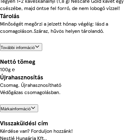
Tegyen 1-2 kávéskanálnyi (1,8 g) Nescafé Gold kávét egy
csészébe, majd öntse fel forró, de nem lobogó vízzel!
Tárolás
Minőségét megőrzi a jelzett hónap végéig: lásd a
csomagoláson.Száraz, hűvös helyen tárolandó.
További információ
Nettó tömeg
100g ℮
Újrahasznosítás
Csomag. Újrahasznosítható
Védőgázas csomagolásban.
Márkainformáció
Visszaküldési cím
Kérdése van? Forduljon hozzánk!
Nestlé Hungária Kft.,