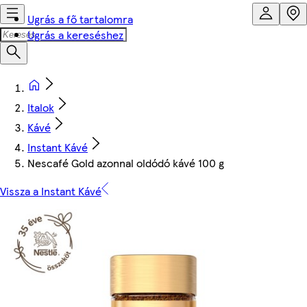
Ugrás a fő tartalomra
Ugrás a kereséshez
Italok
Kávé
Instant Kávé
Nescafé Gold azonnal oldódó kávé 100 g
Vissza a Instant Kávé