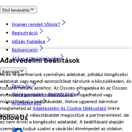
Első bevásárlás
Hogyan rendelj tőlünk?
Regisztráció
Idősáv foglalása
Kedvenceim
Adatvédelmi beállítások
ÁFÁ-s számla igénylés
Kapcsolat
Mi és 18 partnerünk személyes adatokat, például böngészési
adatokat vagy egyedi azonosítókat tárolunk a készülékeden, és
Tesco.hu
hozzáférhetünk azokhoz. Az Összes elfogadása és az Összes
Ügyfélszolgálat - 0680222333
elutasítása gombok kiválasztásával elfogadhatod vagy
módosíthatod a beállításaidat, illetve ugyanezt bármikor
Áruházkereső
megteheted az
Adatkezelési és Cookie tájékoztató
linkre
kattintva is. A választásaidat megosztjuk a partnereinkkel, de
followUs
ez nem érinti a böngészési adataidat. A beállításaid alapján
személyre tudjuk szabni a vásárlási élményedet az oldalon.