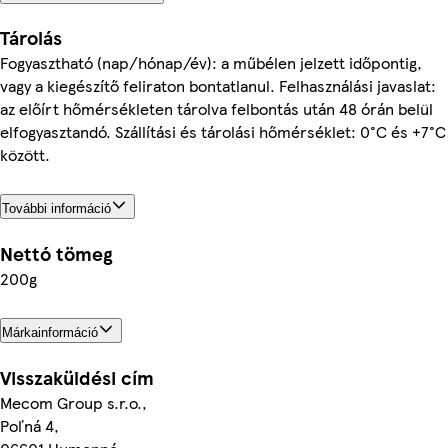
Tárolás
Fogyasztható (nap/hónap/év): a műbélen jelzett időpontig,
vagy a kiegészítő feliraton bontatlanul. Felhasználási javaslat:
az előírt hőmérsékleten tárolva felbontás után 48 órán belül
elfogyasztandó. Szállítási és tárolási hőmérséklet: 0°C és +7°C
között.
További információ
Nettó tömeg
200g
Márkainformáció
Visszaküldési cím
Mecom Group s.r.o.,
Poľná 4,