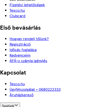
Fizetési lehetőségek
Tesco.hu
Clubcard
Első bevásárlás
Hogyan rendelj tőlünk?
Regisztráció
Idősáv foglalása
Kedvenceim
ÁFÁ-s számla igénylés
Kapcsolat
Tesco.hu
Ügyfélszolgálat - 0680222333
Áruházkereső
Segítünk