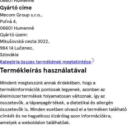
06601 Humenné
Gyártó címe
Mecom Group s.r.o.,
Poľná 4,
06601 Humenné
Gyártó üzem:
Mikušovská cesta 3022,
984 14 Lučenec,
Szlovákia
Kategória összes termékének megtekintése
Termékleírás használatával
Mindent megteszünk annak érdekében, hogy a
termékinformációk pontosak legyenek, azonban az
élelmiszertermékek folyamatosan változnak, így az
összetevők, a tápanyagértékek, a dietetikai és allergén
összetevők is. Minden esetben olvasd el a terméken található
címkét és ne hagyatkozz kizárólag azon információkra,
amelyek a weboldalon találhatóak.