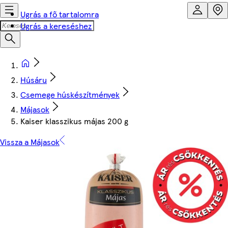
Ugrás a fő tartalomra
Ugrás a kereséshez
Húsáru
Csemege húskészítmények
Májasok
Kaiser klasszikus májas 200 g
Vissza a Májasok