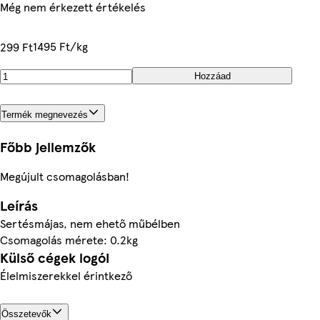
Még nem érkezett értékelés
1495 Ft/kg
299 Ft
Hozzáad
Termék megnevezés
Főbb jellemzők
Megújult csomagolásban!
Leírás
Sertésmájas, nem ehető műbélben
Csomagolás mérete: 0.2kg
Külső cégek logói
Élelmiszerekkel érintkező
Összetevők