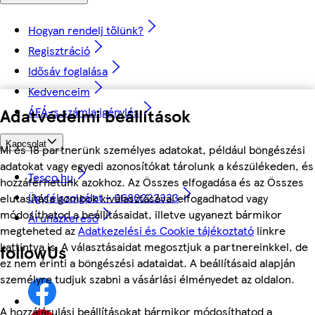
Hogyan rendelj tőlünk?
Regisztráció
Idősáv foglalása
Kedvenceim
ÁFÁ-s számla igénylés
Adatvédelmi beállítások
Kapcsolat
Mi és 18 partnerünk személyes adatokat, például böngészési
adatokat vagy egyedi azonosítókat tárolunk a készülékeden, és
Tesco.hu
hozzáférhetünk azokhoz. Az Összes elfogadása és az Összes
Ügyfélszolgálat - 0680222333
elutasítása gombok kiválasztásával elfogadhatod vagy
módosíthatod a beállításaidat, illetve ugyanezt bármikor
Áruházkereső
megteheted az
Adatkezelési és Cookie tájékoztató
linkre
kattintva is. A választásaidat megosztjuk a partnereinkkel, de
followUs
ez nem érinti a böngészési adataidat. A beállításaid alapján
személyre tudjuk szabni a vásárlási élményedet az oldalon.
A hozzájárulási beállításokat bármikor módosíthatod a