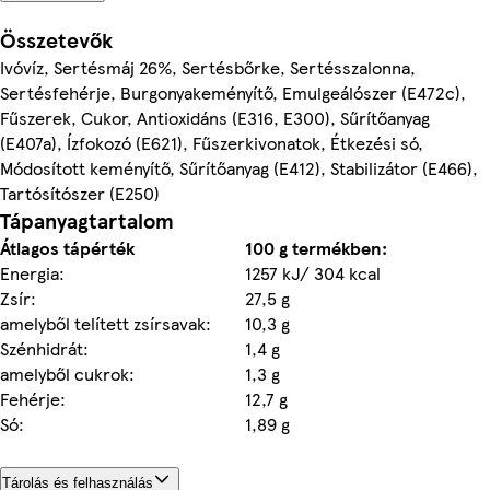
Összetevők
Ivóvíz, Sertésmáj 26%, Sertésbőrke, Sertésszalonna,
Sertésfehérje, Burgonyakeményítő, Emulgeálószer (E472c),
Fűszerek, Cukor, Antioxidáns (E316, E300), Sűrítőanyag
(E407a), Ízfokozó (E621), Fűszerkivonatok, Étkezési só,
Módosított keményítő, Sűrítőanyag (E412), Stabilizátor (E466),
Tartósítószer (E250)
Tápanyagtartalom
Átlagos tápérték
100 g termékben:
Energia:
1257 kJ/ 304 kcal
Zsír:
27,5 g
amelyből telített zsírsavak:
10,3 g
Szénhidrát:
1,4 g
amelyből cukrok:
1,3 g
Fehérje:
12,7 g
Só:
1,89 g
Tárolás és felhasználás