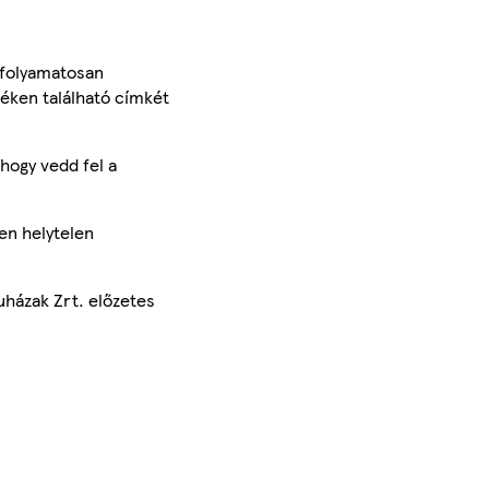
 folyamatosan
méken található címkét
hogy vedd fel a
en helytelen
uházak Zrt. előzetes