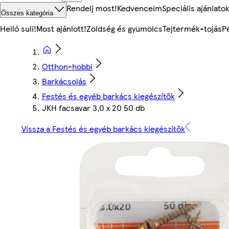
Rendelj most!
Kedvenceim
Speciális ajánlato
Összes kategória
Helló suli!
Most ajánlott!
Zöldség és gyümölcs
Tejtermék-tojás
P
Otthon-hobbi
Barkácsolás
Festés és egyéb barkács kiegészítők
JKH facsavar 3,0 x 20 50 db
Vissza a Festés és egyéb barkács kiegészítők