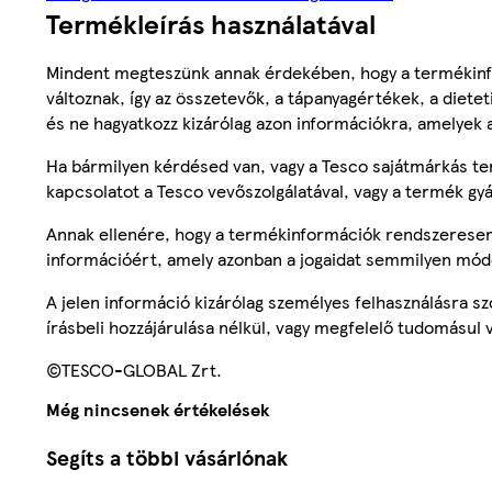
Termékleírás használatával
Mindent megteszünk annak érdekében, hogy a termékinf
változnak, így az összetevők, a tápanyagértékek, a diete
és ne hagyatkozz kizárólag azon információkra, amelyek 
Ha bármilyen kérdésed van, vagy a Tesco sajátmárkás ter
kapcsolatot a Tesco vevőszolgálatával, vagy a termék gy
Annak ellenére, hogy a termékinformációk rendszeresen 
információért, amely azonban a jogaidat semmilyen mód
A jelen információ kizárólag személyes felhasználásra 
írásbeli hozzájárulása nélkül, vagy megfelelő tudomásul v
©TESCO-GLOBAL Zrt.
Még nincsenek értékelések
Segíts a többi vásárlónak