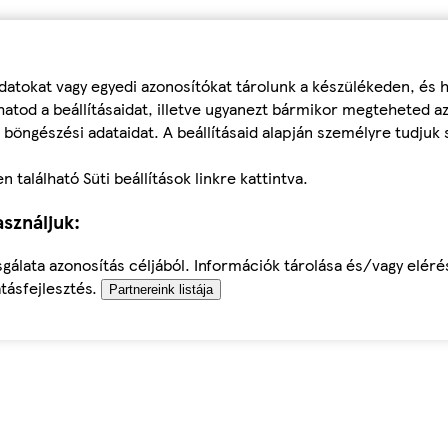
datokat vagy egyedi azonosítókat tárolunk a készülékeden, és
atod a beállításaidat, illetve ugyanezt bármikor megteheted a
 böngészési adataidat. A beállításaid alapján személyre tudjuk 
található Süti beállítások linkre kattintva.
sználjuk:
sgálata azonosítás céljából. Információk tárolása és/vagy elér
tásfejlesztés.
Partnereink listája