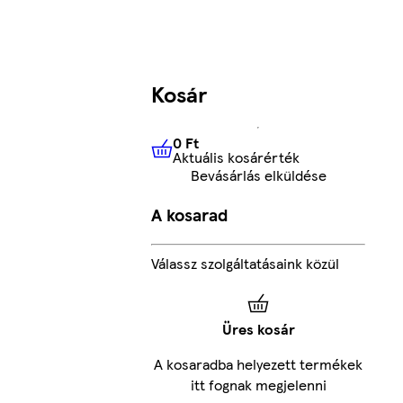
Kosár
0 Ft
Aktuális kosárérték
0 Ft
Aktuális kosárérték
Bevásárlás elküldése
A kosarad
Válassz szolgáltatásaink közül
Üres kosár
A kosaradba helyezett termékek
itt fognak megjelenni