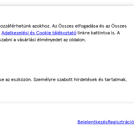
 hozzáférhetünk azokhoz. Az Összes elfogadása és az Összes
z
Adatkezelési és Cookie tájékoztató
linkre kattintva is. A
szabni a vásárlási élményedet az oldalon.
ése az eszközön. Személyre szabott hirdetések és tartalmak,
Bejelentkezés
Regisztráció