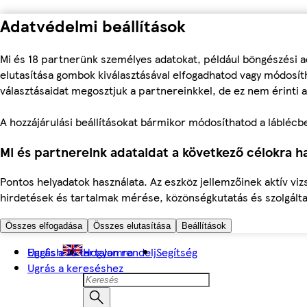
Adatvédelmi beállítások
Mi és 18 partnerünk személyes adatokat, például böngészési a
elutasítása gombok kiválasztásával elfogadhatod vagy módosíth
választásaidat megosztjuk a partnereinkkel, de ez nem érinti a
A hozzájárulási beállításokat bármikor módosíthatod a láblécben 
Mi és partnereink adataidat a következő célokra ha
Pontos helyadatok használata. Az eszköz jellemzőinek aktív viz
hirdetések és tartalmak mérése, közönségkutatás és szolgálta
Összes elfogadása
Összes elutasítása
Beállítások
Ugrás a fő tartalomra
English
Hogyan rendelj
Segítség
Ugrás a kereséshez