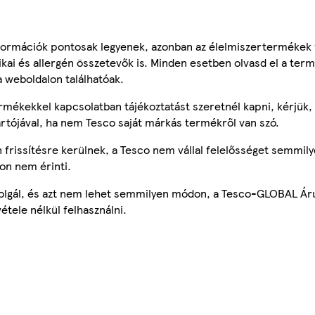
ormációk pontosak legyenek, azonban az élelmiszertermékek
tikai és allergén összetevők is. Minden esetben olvasd el a ter
a weboldalon találhatóak.
mékekkel kapcsolatban tájékoztatást szeretnél kapni, kérjük, 
ártójával, ha nem Tesco saját márkás termékről van szó.
frissítésre kerülnek, a Tesco nem vállal felelősséget semmily
on nem érinti.
szolgál, és azt nem lehet semmilyen módon, a Tesco-GLOBAL Ár
étele nélkül felhasználni.