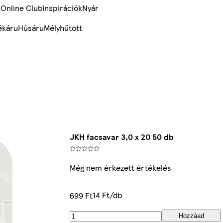
k
Online Club
Inspirációk
Nyár
ékáru
Húsáru
Mélyhűtött
JKH facsavar 3,0 x 20 50 db
Még nem érkezett értékelés
14 Ft/db
699 Ft
Hozzáad