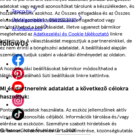
adatokat vagy egyedi azonosítókat tárolunk a készülékeden, és
Tesco.hu
hozzáférhetünk azokhoz. Az Összes elfogadása és az Összes
Ügyfélszolgálat - 0680222333
elutasítása gombok kiválasztásával elfogadhatod vagy
módosíthatod a beállításaidat, illetve ugyanezt bármikor
Áruházkereső
megteheted az
Adatkezelési és Cookie tájékoztató
linkre
kattintva is. A választásaidat megosztjuk a partnereinkkel, de
followUs
ez nem érinti a böngészési adataidat. A beállításaid alapján
személyre tudjuk szabni a vásárlási élményedet az oldalon.
A hozzájárulási beállításokat bármikor módosíthatod a
láblécben található Süti beállítások linkre kattintva.
Mi és partnereink adataidat a következő célokra
használjuk:
Pontos helyadatok használata. Az eszköz jellemzőinek aktív
vizsgálata azonosítás céljából. Információk tárolása és/vagy
elérése az eszközön. Személyre szabott hirdetések és
©
Tesco-Global Áruházak Zrt. 2026
tartalmak, hirdetések és tartalmak mérése, közönségkutatás