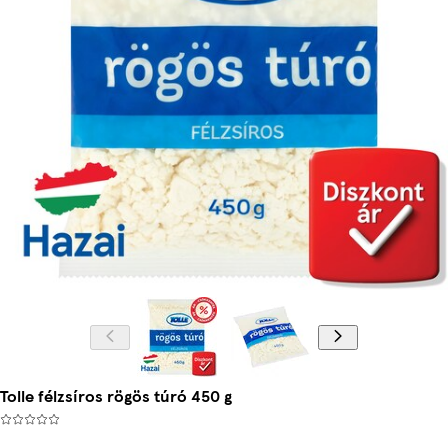
Tolle félzsíros rögös túró 450 g