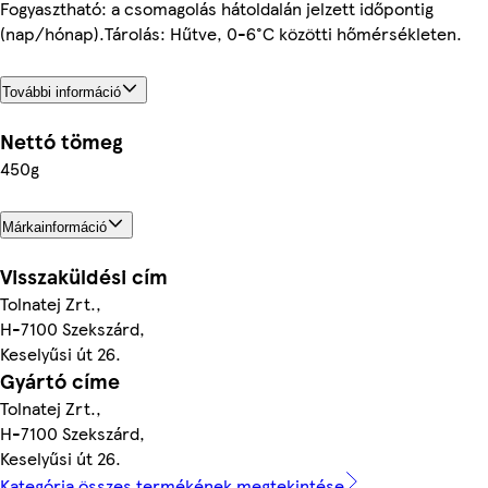
Fogyasztható: a csomagolás hátoldalán jelzett időpontig
(nap/hónap).Tárolás: Hűtve, 0-6°C közötti hőmérsékleten.
További információ
Nettó tömeg
450g
Márkainformáció
Visszaküldési cím
Tolnatej Zrt.,
H-7100 Szekszárd,
Keselyűsi út 26.
Gyártó címe
Tolnatej Zrt.,
H-7100 Szekszárd,
Keselyűsi út 26.
Kategória összes termékének megtekintése