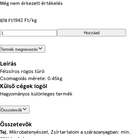
Még nem érkezett értékelés
1942 Ft/kg
874 Ft
Hozzáad
Termék megnevezés
Leírás
Félzsíros rögös túró
Csomagolás mérete: 0.45kg
Külső cégek logói
Hagyományos különleges termék
Összetevők
Összetevők
Tej
, Mikrobatenyészet, Zsírtartalom a szárazanyagban: min.