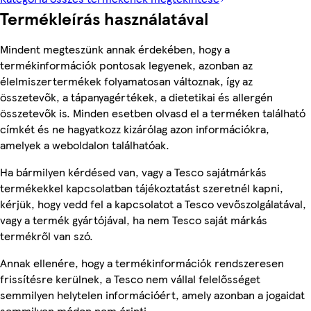
Termékleírás használatával
Mindent megteszünk annak érdekében, hogy a
termékinformációk pontosak legyenek, azonban az
élelmiszertermékek folyamatosan változnak, így az
összetevők, a tápanyagértékek, a dietetikai és allergén
összetevők is. Minden esetben olvasd el a terméken található
címkét és ne hagyatkozz kizárólag azon információkra,
amelyek a weboldalon találhatóak.
Ha bármilyen kérdésed van, vagy a Tesco sajátmárkás
termékekkel kapcsolatban tájékoztatást szeretnél kapni,
kérjük, hogy vedd fel a kapcsolatot a Tesco vevőszolgálatával,
vagy a termék gyártójával, ha nem Tesco saját márkás
termékről van szó.
Annak ellenére, hogy a termékinformációk rendszeresen
frissítésre kerülnek, a Tesco nem vállal felelősséget
semmilyen helytelen információért, amely azonban a jogaidat
semmilyen módon nem érinti.