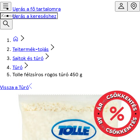
Ugrás a fő tartalomra
Ugrás a kereséshez
Tejtermék-tojás
Sajtok és túró
Túró
Tolle félzsíros rögös túró 450 g
Vissza a Túró