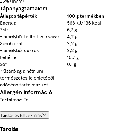
25% (m/m)
Tápanyagtartalom
Átlagos tápérték
100 g termékben
Energia
568 kJ/136 kcal
Zsír
6,7 g
- amelyből telített zsírsavak
4,2 g
Szénhidrát
2,2 g
- amelyből cukrok
2,2 g
Fehérje
15,7 g
Só*
0,1 g
*Kizárólag a nátrium
-
természetes jelenlétéből
adódóan tartalmaz sót.
Allergén információ
Tartalmaz: Tej
Tárolás és felhasználás
Tárolás