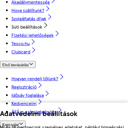
Akadálymentesség
Hova szállítunk?
Szolgáltatás díjak
Süti beállítások
Fizetési lehetőségek
Tesco.hu
Clubcard
Első bevásárlás
Hogyan rendelj tőlünk?
Regisztráció
Idősáv foglalása
Kedvenceim
ÁFÁ-s számla igénylés
Adatvédelmi beállítások
Kapcsolat
Mi és 18 partnerünk személyes adatokat, például böngészési