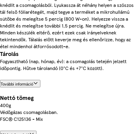
knédlit a csomagolásból. Lyukassza át néhány helyen a szószos
tál felső fóliarétegét, majd tegye a terméket a mikrohullámú
sütőbe és melegítse 5 percig (800 W-on). Helyezze vissza a
knédlit és melegítse további 1,5 percig. Ne melegítse újra.
Minden készülék eltérő, ezért ezek csak irányelveknek
tekintendők. Tálalás előtt keverje meg és ellenőrizze, hogy az
étel mindenhol átforrósodott-e.
Tárolás
Fogyasztható (nap, hónap, év): a csomagolás tetején jelzett
időpontig. Hűtve tárolandó (0°C és +7°C között).
További információ
Nettó tömeg
400g
Védőgázas csomagolásban.
FSC® C125136 - Mix