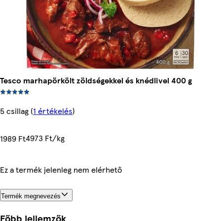
Tesco marhapörkölt zöldségekkel és knédlivel 400 g
5 csillag
(
1 értékelés
)
4973 Ft/kg
1989 Ft
Ez a termék jelenleg nem elérhető
Termék megnevezés
Főbb jellemzők