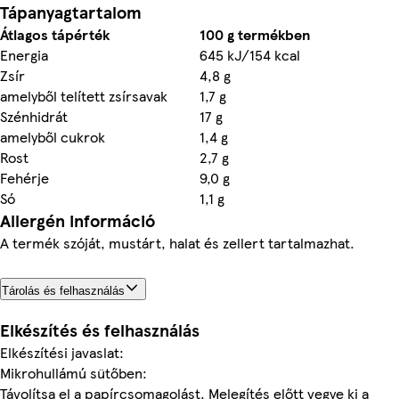
Tápanyagtartalom
Átlagos tápérték
100 g termékben
Energia
645 kJ/154 kcal
Zsír
4,8 g
amelyből telített zsírsavak
1,7 g
Szénhidrát
17 g
amelyből cukrok
1,4 g
Rost
2,7 g
Fehérje
9,0 g
Só
1,1 g
Allergén információ
A termék szóját, mustárt, halat és zellert tartalmazhat.
Tárolás és felhasználás
Elkészítés és felhasználás
Elkészítési javaslat:
Mikrohullámú sütőben:
Távolítsa el a papírcsomagolást. Melegítés előtt vegye ki a