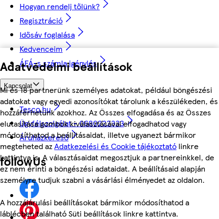
Hogyan rendelj tőlünk?
Regisztráció
Idősáv foglalása
Kedvenceim
ÁFÁ-s számla igénylés
Adatvédelmi beállítások
Kapcsolat
Mi és 18 partnerünk személyes adatokat, például böngészési
adatokat vagy egyedi azonosítókat tárolunk a készülékeden, és
Tesco.hu
hozzáférhetünk azokhoz. Az Összes elfogadása és az Összes
Ügyfélszolgálat - 0680222333
elutasítása gombok kiválasztásával elfogadhatod vagy
módosíthatod a beállításaidat, illetve ugyanezt bármikor
Áruházkereső
megteheted az
Adatkezelési és Cookie tájékoztató
linkre
kattintva is. A választásaidat megosztjuk a partnereinkkel, de
followUs
ez nem érinti a böngészési adataidat. A beállításaid alapján
személyre tudjuk szabni a vásárlási élményedet az oldalon.
A hozzájárulási beállításokat bármikor módosíthatod a
láblécben található Süti beállítások linkre kattintva.