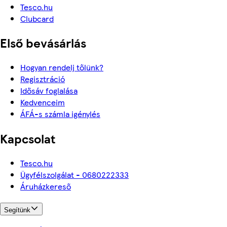
Tesco.hu
Clubcard
Első bevásárlás
Hogyan rendelj tőlünk?
Regisztráció
Idősáv foglalása
Kedvenceim
ÁFÁ-s számla igénylés
Kapcsolat
Tesco.hu
Ügyfélszolgálat - 0680222333
Áruházkereső
Segítünk