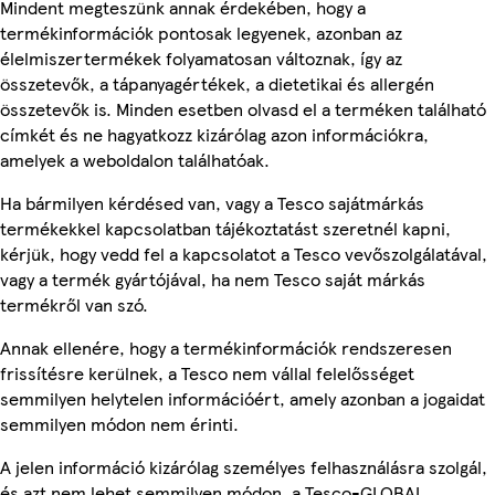
Mindent megteszünk annak érdekében, hogy a
termékinformációk pontosak legyenek, azonban az
élelmiszertermékek folyamatosan változnak, így az
összetevők, a tápanyagértékek, a dietetikai és allergén
összetevők is. Minden esetben olvasd el a terméken található
címkét és ne hagyatkozz kizárólag azon információkra,
amelyek a weboldalon találhatóak.
Ha bármilyen kérdésed van, vagy a Tesco sajátmárkás
termékekkel kapcsolatban tájékoztatást szeretnél kapni,
kérjük, hogy vedd fel a kapcsolatot a Tesco vevőszolgálatával,
vagy a termék gyártójával, ha nem Tesco saját márkás
termékről van szó.
Annak ellenére, hogy a termékinformációk rendszeresen
frissítésre kerülnek, a Tesco nem vállal felelősséget
semmilyen helytelen információért, amely azonban a jogaidat
semmilyen módon nem érinti.
A jelen információ kizárólag személyes felhasználásra szolgál,
és azt nem lehet semmilyen módon, a Tesco-GLOBAL