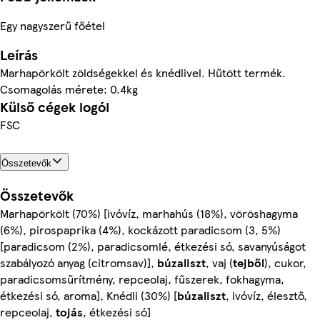
Egy nagyszerű főétel
Leírás
Marhapörkölt zöldségekkel és knédlivel. Hűtött termék.
Csomagolás mérete: 0.4kg
Külső cégek logói
FSC
Összetevők
Összetevők
Marhapörkölt (70%) [ivóvíz, marhahús (18%), vöröshagyma
(6%), pirospaprika (4%), kockázott paradicsom (3, 5%)
[paradicsom (2%), paradicsomlé, étkezési só, savanyúságot
szabályozó anyag (citromsav)],
búzaliszt
, vaj (
tejből
), cukor,
paradicsomsűrítmény, repceolaj, fűszerek, fokhagyma,
étkezési só, aroma], Knédli (30%) [
búzaliszt
, ivóvíz, élesztő,
repceolaj,
tojás
, étkezési só]