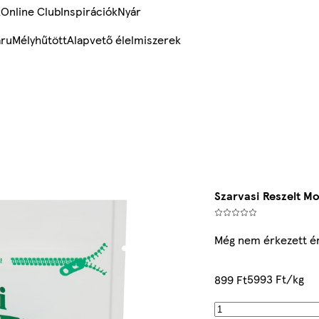
k
Online Club
Inspirációk
Nyár
ru
Mélyhűtött
Alapvető élelmiszerek
Szarvasi Reszelt Mo
Még nem érkezett é
5993 Ft/kg
899 Ft