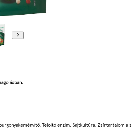
magolásban.
burgonyakeményítő, Tejoltó enzim, Sajtkultúra, Zsírtartalom a