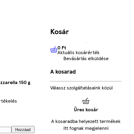
Kosár
0 Ft
Aktuális kosárérték
0 Ft
Aktuális kosárérték
Bevásárlás elküldése
A kosarad
zzarella 150 g
Válassz szolgáltatásaink közül
rtékelés
Üres kosár
A kosaradba helyezett termékek
itt fognak megjelenni
Hozzáad