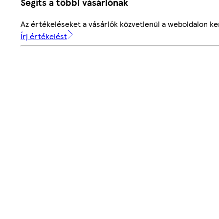
Segíts a többi vásárlónak
Az értékeléseket a vásárlók közvetlenül a weboldalon ker
Írj értékelést