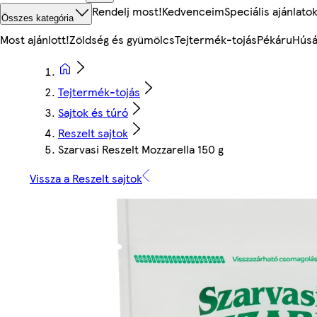
Rendelj most!
Kedvenceim
Speciális ajánlato
Összes kategória
Most ajánlott!
Zöldség és gyümölcs
Tejtermék-tojás
Pékáru
Húsá
Tejtermék-tojás
Sajtok és túró
Reszelt sajtok
Szarvasi Reszelt Mozzarella 150 g
Vissza a Reszelt sajtok