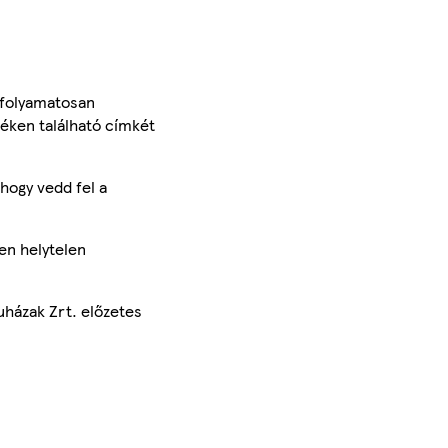
 folyamatosan
méken található címkét
hogy vedd fel a
en helytelen
uházak Zrt. előzetes