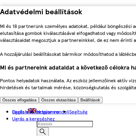
Adatvédelmi beállítások
Mi és 18 partnerünk személyes adatokat, például böngészési a
elutasítása gombok kiválasztásával elfogadhatod vagy módosíth
választásaidat megosztjuk a partnereinkkel, de ez nem érinti a
A hozzájárulási beállításokat bármikor módosíthatod a láblécben 
Mi és partnereink adataidat a következő célokra ha
Pontos helyadatok használata. Az eszköz jellemzőinek aktív viz
hirdetések és tartalmak mérése, közönségkutatás és szolgálta
Összes elfogadása
Összes elutasítása
Beállítások
Ugrás a fő tartalomra
English
Hogyan rendelj
Segítség
Ugrás a kereséshez