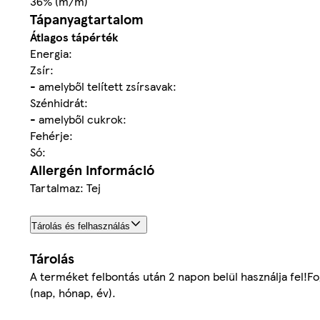
36% (m/m)
Tápanyagtartalom
Átlagos tápérték
Energia:
Zsír:
- amelyből telített zsírsavak:
Szénhidrát:
- amelyből cukrok:
Fehérje:
Só:
Allergén információ
Tartalmaz: Tej
Tárolás és felhasználás
Tárolás
A terméket felbontás után 2 napon belül használja fel!F
(nap, hónap, év).