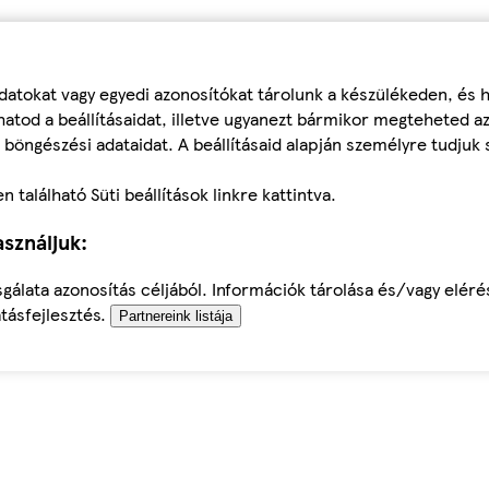
datokat vagy egyedi azonosítókat tárolunk a készülékeden, és
atod a beállításaidat, illetve ugyanezt bármikor megteheted a
 böngészési adataidat. A beállításaid alapján személyre tudjuk 
található Süti beállítások linkre kattintva.
sználjuk:
sgálata azonosítás céljából. Információk tárolása és/vagy elér
tásfejlesztés.
Partnereink listája