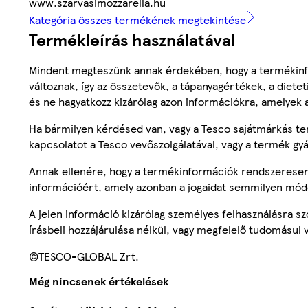
www.szarvasimozzarella.hu
Kategória összes termékének megtekintése
Termékleírás használatával
Mindent megteszünk annak érdekében, hogy a termékinf
változnak, így az összetevők, a tápanyagértékek, a diete
és ne hagyatkozz kizárólag azon információkra, amelyek 
Ha bármilyen kérdésed van, vagy a Tesco sajátmárkás ter
kapcsolatot a Tesco vevőszolgálatával, vagy a termék gy
Annak ellenére, hogy a termékinformációk rendszeresen 
információért, amely azonban a jogaidat semmilyen mód
A jelen információ kizárólag személyes felhasználásra 
írásbeli hozzájárulása nélkül, vagy megfelelő tudomásul v
©TESCO-GLOBAL Zrt.
Még nincsenek értékelések