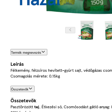
Termék megnevezés
Leírás
Félkemény, félzsíros hevített-gyúrt sajt, védőgázas cso
Csomagolás mérete: 0.15kg
Összetevők
Összetevők
Pasztőrözött
tej
, Étkezési só, Csomósodást gátló anyag: 