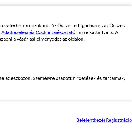
 hozzáférhetünk azokhoz. Az Összes elfogadása és az Összes
z
Adatkezelési és Cookie tájékoztató
linkre kattintva is. A
szabni a vásárlási élményedet az oldalon.
ése az eszközön. Személyre szabott hirdetések és tartalmak,
Bejelentkezés
Regisztráció