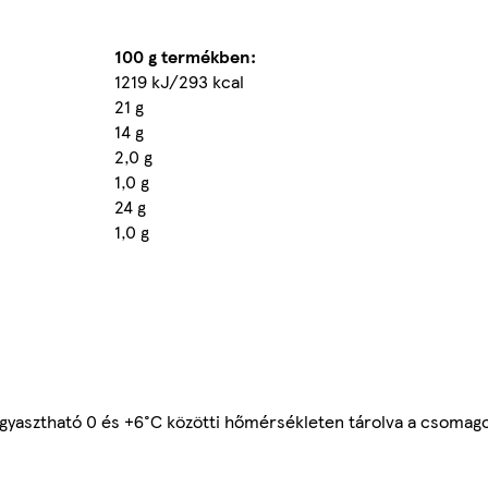
100 g termékben:
1219 kJ/293 kcal
21 g
14 g
2,0 g
1,0 g
24 g
1,0 g
ogyasztható 0 és +6°C közötti hőmérsékleten tárolva a csomago