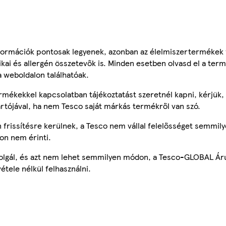
ormációk pontosak legyenek, azonban az élelmiszertermékek
tikai és allergén összetevők is. Minden esetben olvasd el a ter
a weboldalon találhatóak.
mékekkel kapcsolatban tájékoztatást szeretnél kapni, kérjük, 
ártójával, ha nem Tesco saját márkás termékről van szó.
frissítésre kerülnek, a Tesco nem vállal felelősséget semmily
on nem érinti.
szolgál, és azt nem lehet semmilyen módon, a Tesco-GLOBAL Ár
étele nélkül felhasználni.