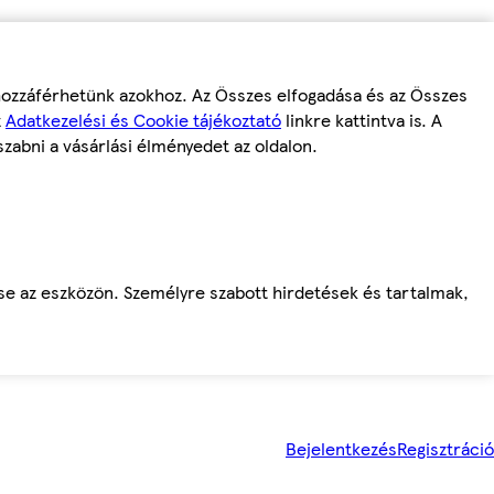
 hozzáférhetünk azokhoz. Az Összes elfogadása és az Összes
z
Adatkezelési és Cookie tájékoztató
linkre kattintva is. A
szabni a vásárlási élményedet az oldalon.
ése az eszközön. Személyre szabott hirdetések és tartalmak,
Bejelentkezés
Regisztráció