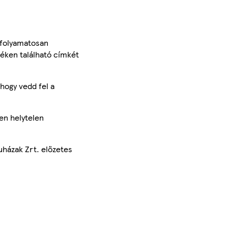
 folyamatosan
méken található címkét
hogy vedd fel a
en helytelen
uházak Zrt. előzetes