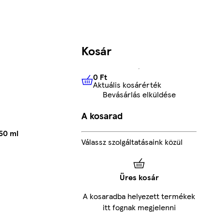
Kosár
0 Ft
Aktuális kosárérték
0 Ft
Aktuális kosárérték
Bevásárlás elküldése
A kosarad
50 ml
Válassz szolgáltatásaink közül
Üres kosár
A kosaradba helyezett termékek
itt fognak megjelenni