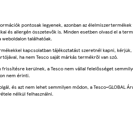
ormációk pontosak legyenek, azonban az élelmiszertermékek
tikai és allergén összetevők is. Minden esetben olvasd el a ter
a weboldalon találhatóak.
mékekkel kapcsolatban tájékoztatást szeretnél kapni, kérjük, 
ártójával, ha nem Tesco saját márkás termékről van szó.
frissítésre kerülnek, a Tesco nem vállal felelősséget semmily
on nem érinti.
szolgál, és azt nem lehet semmilyen módon, a Tesco-GLOBAL Ár
étele nélkül felhasználni.