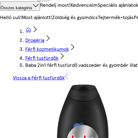
Rendelj most!
Kedvenceim
Speciális ajánlato
Összes kategória
Helló suli!
Most ajánlott!
Zöldség és gyümölcs
Tejtermék-tojás
P
Drogéria
Férfi kozmetikumok
Férfi tusfürdők
Baba 2in1 férfi tusfürdő vadszeder és gyömbér illa
Vissza a Férfi tusfürdők