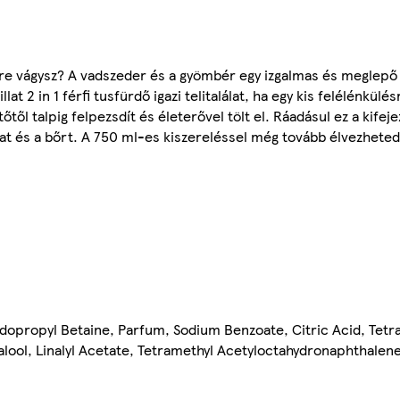
yre vágysz? A vadszeder és a gyömbér egy izgalmas és meglepő 
2 in 1 férfi tusfürdő igazi telitalálat, ha egy kis felélénkülés
től talpig felpezsdít és életerővel tölt el. Ráadásul ez a kifej
hajat és a bőrt. A 750 ml-es kiszereléssel még tovább élvezheted
dopropyl Betaine, Parfum, Sodium Benzoate, Citric Acid, Tetr
alool, Linalyl Acetate, Tetramethyl Acetyloctahydronaphthalen