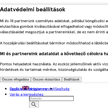
Adatvédelmi beállítások
Mi és 18 partnerünk személyes adatokat, például böngészési a
elutasítása gombok kiválasztásával elfogadhatod vagy módosíth
választásaidat megosztjuk a partnereinkkel, de ez nem érinti a
A hozzájárulási beállításokat bármikor módosíthatod a láblécben 
Mi és partnereink adataidat a következő célokra ha
Pontos helyadatok használata. Az eszköz jellemzőinek aktív viz
hirdetések és tartalmak mérése, közönségkutatás és szolgálta
Összes elfogadása
Összes elutasítása
Beállítások
Ugrás a fő tartalomra
English
Hogyan rendelj
Segítség
Ugrás a kereséshez