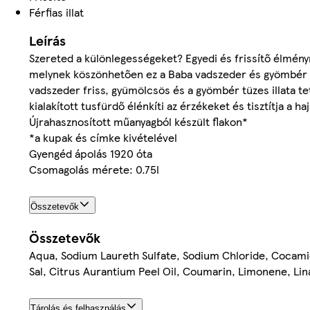
Férfias illat
Leírás
Szereted a különlegességeket? Egyedi és frissítő élmén
melynek köszönhetően ez a Baba vadszeder és gyömbér illat 
vadszeder friss, gyümölcsös és a gyömbér tüzes illata tető
kialakított tusfürdő élénkíti az érzékeket és tisztítja a 
Újrahasznosított műanyagból készült flakon*
*a kupak és címke kivételével
Gyengéd ápolás 1920 óta
Csomagolás mérete: 0.75l
Összetevők
Összetevők
Aqua, Sodium Laureth Sulfate, Sodium Chloride, Cocami
Sal, Citrus Aurantium Peel Oil, Coumarin, Limonene, Lin
Tárolás és felhasználás