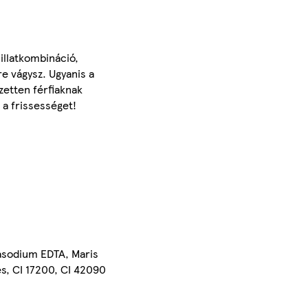
illatkombináció,
re vágysz. Ugyanis a
ezetten férfiaknak
 a frissességet!
asodium EDTA, Maris
es, CI 17200, CI 42090