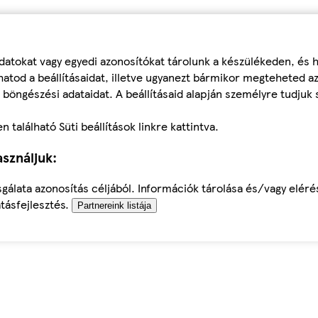
datokat vagy egyedi azonosítókat tárolunk a készülékeden, és
atod a beállításaidat, illetve ugyanezt bármikor megteheted a
 böngészési adataidat. A beállításaid alapján személyre tudjuk 
található Süti beállítások linkre kattintva.
sználjuk:
sgálata azonosítás céljából. Információk tárolása és/vagy elér
tásfejlesztés.
Partnereink listája