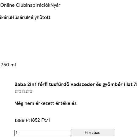
k
Online Club
Inspirációk
Nyár
ékáru
Húsáru
Mélyhűtött
t 750 ml
Baba 2in1 férfi tusfürdő vadszeder és gyömbér illat 7
Még nem érkezett értékelés
1852 Ft/l
1389 Ft
Hozzáad