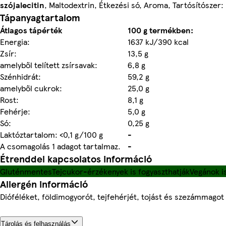
szójalecitin
, Maltodextrin, Étkezési só, Aroma, Tartósítószer:
Tápanyagtartalom
Átlagos tápérték
100 g termékben:
Energia:
1637 kJ/390 kcal
Zsír:
13,5 g
amelyből telített zsírsavak:
6,8 g
Szénhidrát:
59,2 g
amelyből cukrok:
25,0 g
Rost:
8,1 g
Fehérje:
5,0 g
Só:
0,25 g
Laktóztartalom: <0,1 g/100 g
-
A csomagolás 1 adagot tartalmaz.
-
Étrenddel kapcsolatos információ
Gluténmentes
Tejcukor-érzékenyek is fogyaszthatják
Vegánok i
Allergén információ
Dióféléket, földimogyorót, tejfehérjét, tojást és szezámmagot
Tárolás és felhasználás