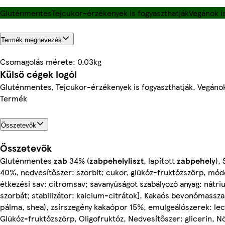
Gluténmentes
Tejcukor-érzékenyek is fogyaszthatják
Vegánok i
Termék megnevezés
Csomagolás mérete: 0.03kg
Külső cégek logói
Gluténmentes, Tejcukor-érzékenyek is fogyaszthatják, Vegánok 
Termék
Összetevők
Összetevők
Gluténmentes
zab
34% (
zabpehelyliszt
, lapított
zabpehely
),
40%, nedvesítőszer: szorbit; cukor, glükóz-fruktózszörp, módo
étkezési sav: citromsav; savanyúságot szabályozó anyag: nátri
szorbát; stabilizátor: kalcium-citrátok], Kakaós bevonómassz
pálma, shea), zsírszegény kakaópor 15%, emulgeálószerek: leci
Glükóz-fruktózszörp, Oligofruktóz, Nedvesítőszer: glicerin, Nö