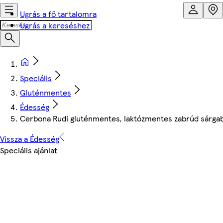
Ugrás a fő tartalomra
Ugrás a kereséshez
Speciális
Gluténmentes
Édesség
Cerbona Rudi gluténmentes, laktózmentes zabrúd sárgaba
Vissza a Édesség
Speciális ajánlat