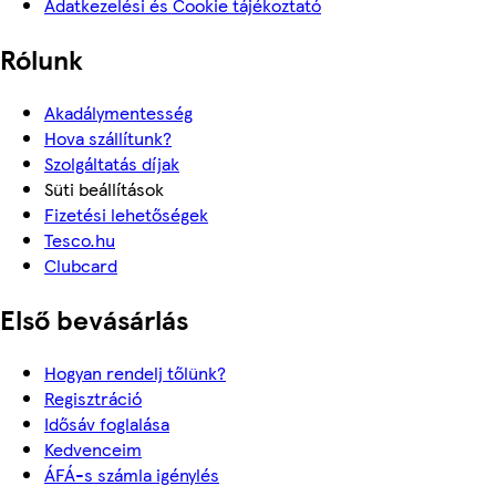
Adatkezelési és Cookie tájékoztató
Rólunk
Akadálymentesség
Hova szállítunk?
Szolgáltatás díjak
Süti beállítások
Fizetési lehetőségek
Tesco.hu
Clubcard
Első bevásárlás
Hogyan rendelj tőlünk?
Regisztráció
Idősáv foglalása
Kedvenceim
ÁFÁ-s számla igénylés