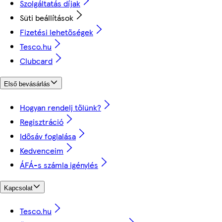
Szolgáltatás díjak
Süti beállítások
Fizetési lehetőségek
Tesco.hu
Clubcard
Első bevásárlás
Hogyan rendelj tőlünk?
Regisztráció
Idősáv foglalása
Kedvenceim
ÁFÁ-s számla igénylés
Kapcsolat
Tesco.hu