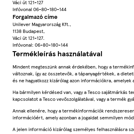
Váci út 121-127
Infóvonal 06-80-180-144
Forgalmazó címe
Unilever Magyarország Kft.,
1138 Budapest,
Váci út 121-127.
Infóvonal: 06-80-180-144
Termékleírás használatával
Mindent megteszünk annak érdekében, hogy a termékinf
változnak, így az összetevők, a tápanyagértékek, a diete
és ne hagyatkozz kizárólag azon információkra, amelyek 
Ha bármilyen kérdésed van, vagy a Tesco sajátmárkás ter
kapcsolatot a Tesco vevőszolgálatával, vagy a termék gy
Annak ellenére, hogy a termékinformációk rendszeresen 
információért, amely azonban a jogaidat semmilyen mód
A jelen információ kizárólag személyes felhasználásra 