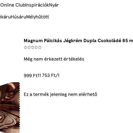
k
Online Club
Inspirációk
Nyár
ékáru
Húsáru
Mélyhűtött
Magnum Pálcikás Jégkrém Dupla Csokoládé 85 m
Még nem érkezett értékelés
11 753 Ft/l
999 Ft
Ez a termék jelenleg nem elérhető