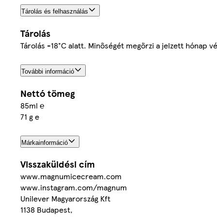
Tárolás és felhasználás
Tárolás
Tárolás -18°C alatt. Minőségét megőrzi a jelzett hónap v
További információ
Nettó tömeg
85ml ℮
71 g e
Márkainformáció
Visszaküldési cím
www.magnumicecream.com
www.instagram.com/magnum
Unilever Magyarország Kft
1138 Budapest,