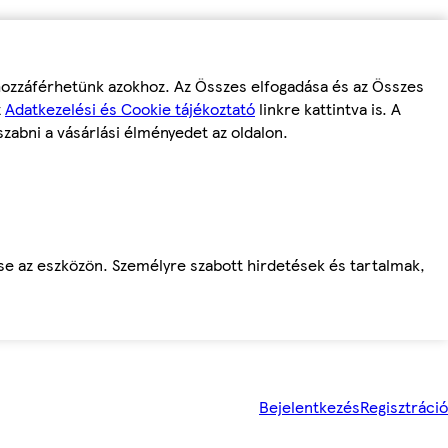
 hozzáférhetünk azokhoz. Az Összes elfogadása és az Összes
z
Adatkezelési és Cookie tájékoztató
linkre kattintva is. A
szabni a vásárlási élményedet az oldalon.
ése az eszközön. Személyre szabott hirdetések és tartalmak,
Bejelentkezés
Regisztráció