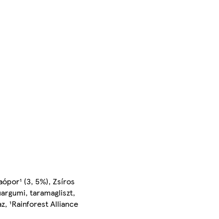
aópor¹ (3, 5%), Zsíros
uargumi, taramagliszt,
, ¹Rainforest Alliance