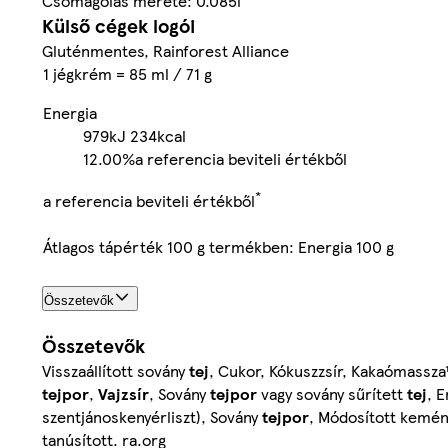
Csomagolás mérete: 0.085l
Külső cégek logói
Gluténmentes, Rainforest Alliance
1 jégkrém = 85 ml / 71 g
Energia
979kJ
234kcal
12.00%
a referencia beviteli értékből
*
a referencia beviteli értékből
Átlagos tápérték 100 g termékben: Energia 100 g
Összetevők
Összetevők
Visszaállított sovány
tej
, Cukor, Kókuszzsír, Kakaómassza¹
tejpor
,
Vajzsír
, Sovány
tejpor
vagy sovány sűrített
tej
, 
szentjánoskenyérliszt), Sovány
tejpor
, Módosított kemén
tanúsított. ra.org