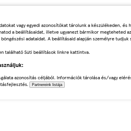
datokat vagy egyedi azonosítókat tárolunk a készülékeden, és
atod a beállításaidat, illetve ugyanezt bármikor megteheted a
 böngészési adataidat. A beállításaid alapján személyre tudjuk 
található Süti beállítások linkre kattintva.
sználjuk:
sgálata azonosítás céljából. Információk tárolása és/vagy elér
tásfejlesztés.
Partnereink listája