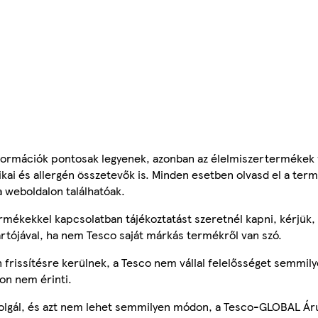
ormációk pontosak legyenek, azonban az élelmiszertermékek
tikai és allergén összetevők is. Minden esetben olvasd el a ter
a weboldalon találhatóak.
mékekkel kapcsolatban tájékoztatást szeretnél kapni, kérjük, 
ártójával, ha nem Tesco saját márkás termékről van szó.
frissítésre kerülnek, a Tesco nem vállal felelősséget semmily
on nem érinti.
szolgál, és azt nem lehet semmilyen módon, a Tesco-GLOBAL Ár