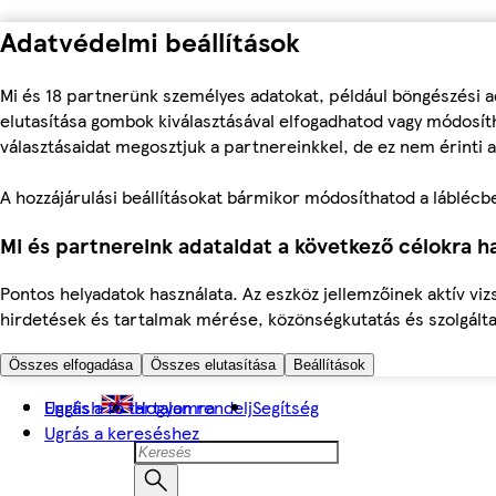
Adatvédelmi beállítások
Mi és 18 partnerünk személyes adatokat, például böngészési a
elutasítása gombok kiválasztásával elfogadhatod vagy módosíth
választásaidat megosztjuk a partnereinkkel, de ez nem érinti a
A hozzájárulási beállításokat bármikor módosíthatod a láblécben 
Mi és partnereink adataidat a következő célokra ha
Pontos helyadatok használata. Az eszköz jellemzőinek aktív viz
hirdetések és tartalmak mérése, közönségkutatás és szolgálta
Összes elfogadása
Összes elutasítása
Beállítások
Ugrás a fő tartalomra
English
Hogyan rendelj
Segítség
Ugrás a kereséshez