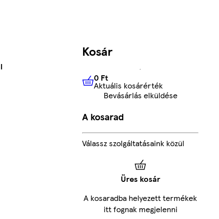
Kosár
l
0 Ft
Aktuális kosárérték
0 Ft
Aktuális kosárérték
Bevásárlás elküldése
A kosarad
Válassz szolgáltatásaink közül
Üres kosár
A kosaradba helyezett termékek
itt fognak megjelenni