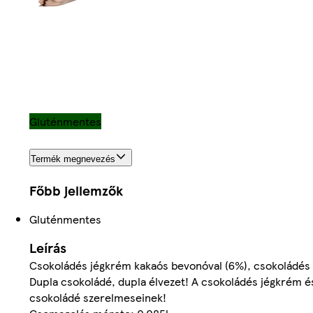
Gluténmentes
Termék megnevezés
Főbb jellemzők
Gluténmentes
Leírás
Csokoládés jégkrém kakaós bevonóval (6%), csokoládés s
Dupla csokoládé, dupla élvezet! A csokoládés jégkrém és 
csokoládé szerelmeseinek!