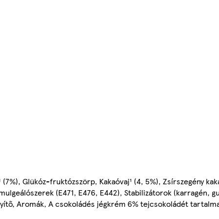
 (7%), Glükóz-fruktózszörp, Kakaóvaj¹ (4, 5%), Zsírszegény kak
Emulgeálószerek (E471, E476, E442), Stabilizátorok (karragén, g
yítő, Aromák, A csokoládés jégkrém 6% tejcsokoládét tartalmaz