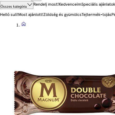
Rendelj most!
Kedvenceim
Speciális ajánlato
Összes kategória
Helló suli!
Most ajánlott!
Zöldség és gyümölcs
Tejtermék-tojás
P