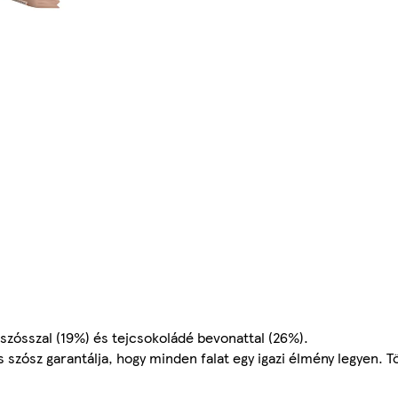
zósszal (19%) és tejcsokoládé bevonattal (26%).
szósz garantálja, hogy minden falat egy igazi élmény legyen. T