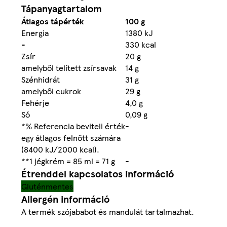
Tápanyagtartalom
Átlagos tápérték
100 g
Energia
1380 kJ
-
330 kcal
Zsír
20 g
amelyből telített zsírsavak
14 g
Szénhidrát
31 g
amelyből cukrok
29 g
Fehérje
4,0 g
Só
0,09 g
*% Referencia beviteli érték
-
egy átlagos felnőtt számára
(8400 kJ/2000 kcal).
**1 jégkrém = 85 ml = 71 g
-
Étrenddel kapcsolatos információ
Gluténmentes
Allergén információ
A termék szójababot és mandulát tartalmazhat.