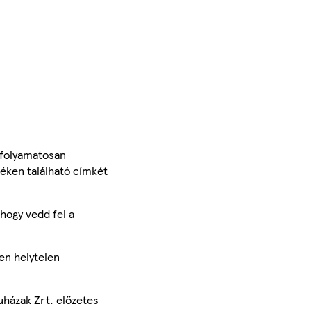
 folyamatosan
méken található címkét
hogy vedd fel a
en helytelen
uházak Zrt. előzetes