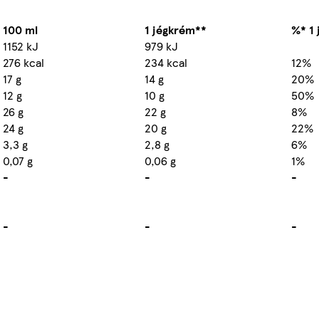
100 ml
1 jégkrém**
%* 1
1152 kJ
979 kJ
276 kcal
234 kcal
12%
17 g
14 g
20%
12 g
10 g
50%
26 g
22 g
8%
24 g
20 g
22%
3,3 g
2,8 g
6%
0,07 g
0,06 g
1%
-
-
-
-
-
-