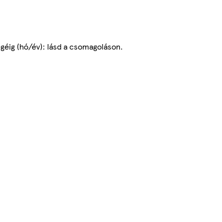
égéig (hó/év): lásd a csomagoláson.