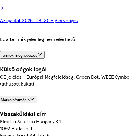
Az ajánlat 2026. 08. 30.-ig érvényes
Ez a termék jelenleg nem elérhető
Termék megnevezés
Külső cégek logói
CE jelölés - Európai Megfelelőség, Green Dot, WEEE Symbol
(áthúzott kukát)
Márkainformáció
Visszaküldési cím
Electro Solution Hungary Kft.
1092 Budapest,
Ferenc körút 44. fsz. 6.