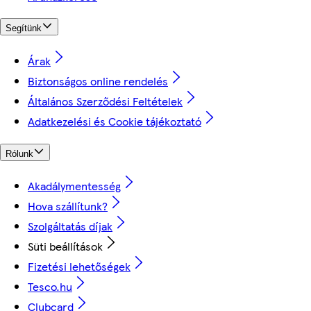
Segítünk
Árak
Biztonságos online rendelés
Általános Szerződési Feltételek
Adatkezelési és Cookie tájékoztató
Rólunk
Akadálymentesség
Hova szállítunk?
Szolgáltatás díjak
Süti beállítások
Fizetési lehetőségek
Tesco.hu
Clubcard