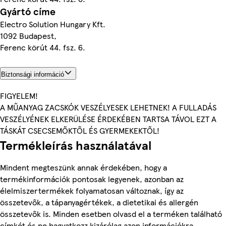
Gyártó címe
Electro Solution Hungary Kft.
1092 Budapest,
Ferenc körút 44. fsz. 6.
Biztonsági információ
FIGYELEM!
A MŰANYAG ZACSKÓK VESZÉLYESEK LEHETNEK! A FULLADÁS
VESZÉLYÉNEK ELKERÜLÉSE ÉRDEKÉBEN TARTSA TÁVOL EZT A
TÁSKÁT CSECSEMŐKTŐL ÉS GYERMEKEKTŐL!
Termékleírás használatával
Mindent megteszünk annak érdekében, hogy a
termékinformációk pontosak legyenek, azonban az
élelmiszertermékek folyamatosan változnak, így az
összetevők, a tápanyagértékek, a dietetikai és allergén
összetevők is. Minden esetben olvasd el a terméken található
címkét és ne hagyatkozz kizárólag azon információkra,