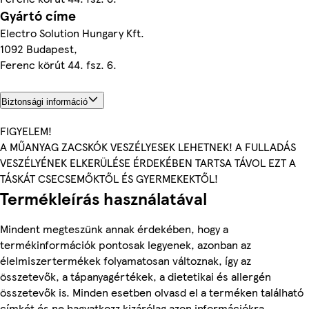
Gyártó címe
Electro Solution Hungary Kft.
1092 Budapest,
Ferenc körút 44. fsz. 6.
Biztonsági információ
FIGYELEM!
A MŰANYAG ZACSKÓK VESZÉLYESEK LEHETNEK! A FULLADÁS
VESZÉLYÉNEK ELKERÜLÉSE ÉRDEKÉBEN TARTSA TÁVOL EZT A
TÁSKÁT CSECSEMŐKTŐL ÉS GYERMEKEKTŐL!
Termékleírás használatával
Mindent megteszünk annak érdekében, hogy a
termékinformációk pontosak legyenek, azonban az
élelmiszertermékek folyamatosan változnak, így az
összetevők, a tápanyagértékek, a dietetikai és allergén
összetevők is. Minden esetben olvasd el a terméken található
címkét és ne hagyatkozz kizárólag azon információkra,