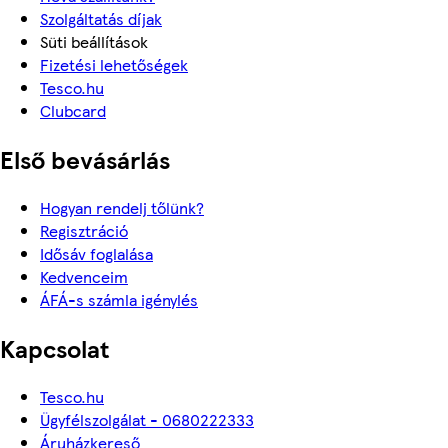
Szolgáltatás díjak
Süti beállítások
Fizetési lehetőségek
Tesco.hu
Clubcard
Első bevásárlás
Hogyan rendelj tőlünk?
Regisztráció
Idősáv foglalása
Kedvenceim
ÁFÁ-s számla igénylés
Kapcsolat
Tesco.hu
Ügyfélszolgálat - 0680222333
Áruházkereső