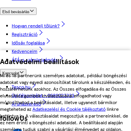
Első bevásárlás
Hogyan rendelj tőlünk?
Regisztráció
Idősáv foglalása
Kedvenceim
Adatvédelmi beállítások
ÁFÁ-s számla igénylés
Kapcsolat
Mi és 18 partnerünk személyes adatokat, például böngészési
adatokat vagy egyedi azonosítókat tárolunk a készülékeden, és
Tesco.hu
hozzáférhetünk azokhoz. Az Összes elfogadása és az Összes
Ügyfélszolgálat - 0680222333
elutasítása gombok kiválasztásával elfogadhatod vagy
módosíthatod a beállításaidat, illetve ugyanezt bármikor
Áruházkereső
megteheted az
Adatkezelési és Cookie tájékoztató
linkre
kattintva is. A választásaidat megosztjuk a partnereinkkel, de
followUs
ez nem érinti a böngészési adataidat. A beállításaid alapján
személyre tudjuk szabni a vásárlási élményedet az oldalon.