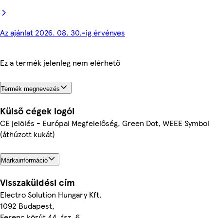
Az ajánlat 2026. 08. 30.-ig érvényes
Ez a termék jelenleg nem elérhető
Termék megnevezés
Külső cégek logói
CE jelölés - Európai Megfelelőség, Green Dot, WEEE Symbol
(áthúzott kukát)
Márkainformáció
Visszaküldési cím
Electro Solution Hungary Kft.
1092 Budapest,
Ferenc körút 44. fsz. 6.