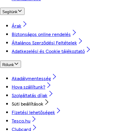
Segítünk
Árak
Biztonságos online rendelés
Általános Szerződési Feltételek
Adatkezelési és Cookie tájékoztató
Rólunk
Akadálymentesség
Hova szállítunk?
Szolgáltatás díjak
Süti beállítások
Fizetési lehetőségek
Tesco.hu
Clubcard