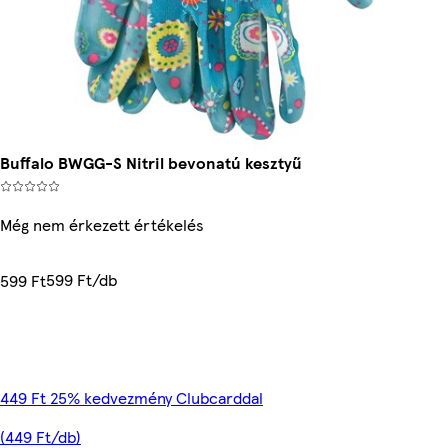
Buffalo BWGG-S Nitril bevonatú kesztyű
Még nem érkezett értékelés
599 Ft/db
599 Ft
449 Ft 25% kedvezmény Clubcarddal
(449 Ft/db)