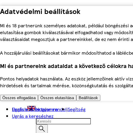
Adatvédelmi beállítások
Mi és 18 partnerünk személyes adatokat, például böngészési a
elutasítása gombok kiválasztásával elfogadhatod vagy módosíth
választásaidat megosztjuk a partnereinkkel, de ez nem érinti a
A hozzájárulási beállításokat bármikor módosíthatod a láblécben 
Mi és partnereink adataidat a következő célokra ha
Pontos helyadatok használata. Az eszköz jellemzőinek aktív viz
hirdetések és tartalmak mérése, közönségkutatás és szolgálta
Összes elfogadása
Összes elutasítása
Beállítások
Ugrás a fő tartalomra
English
Hogyan rendelj
Segítség
Ugrás a kereséshez