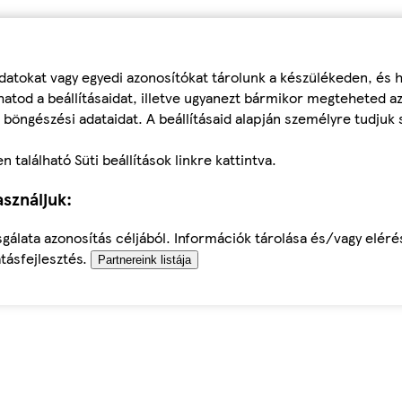
datokat vagy egyedi azonosítókat tárolunk a készülékeden, és
atod a beállításaidat, illetve ugyanezt bármikor megteheted a
 böngészési adataidat. A beállításaid alapján személyre tudjuk 
található Süti beállítások linkre kattintva.
sználjuk:
sgálata azonosítás céljából. Információk tárolása és/vagy elér
tásfejlesztés.
Partnereink listája