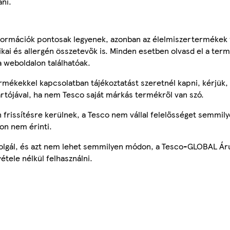
ni.
ormációk pontosak legyenek, azonban az élelmiszertermékek
tikai és allergén összetevők is. Minden esetben olvasd el a ter
a weboldalon találhatóak.
mékekkel kapcsolatban tájékoztatást szeretnél kapni, kérjük, 
ártójával, ha nem Tesco saját márkás termékről van szó.
frissítésre kerülnek, a Tesco nem vállal felelősséget semmily
on nem érinti.
szolgál, és azt nem lehet semmilyen módon, a Tesco-GLOBAL Ár
étele nélkül felhasználni.