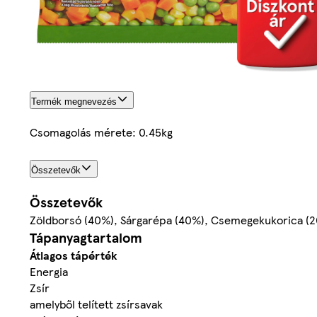
Termék megnevezés
Csomagolás mérete: 0.45kg
Összetevők
Összetevők
Zöldborsó (40%), Sárgarépa (40%), Csemegekukorica (
Tápanyagtartalom
Átlagos tápérték
Energia
Zsír
amelyből telített zsírsavak