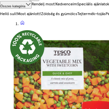
Rendelj most!
Kedvenceim
Speciális ajánlato
Összes kategória
Helló suli!
Most ajánlott!
Zöldség és gyümölcs
Tejtermék-tojás
P