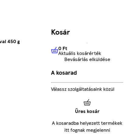
Kosár
val 450 g
0 Ft
Aktuális kosárérték
0 Ft
Aktuális kosárérték
Bevásárlás elküldése
A kosarad
Válassz szolgáltatásaink közül
Üres kosár
A kosaradba helyezett termékek
itt fognak megjelenni