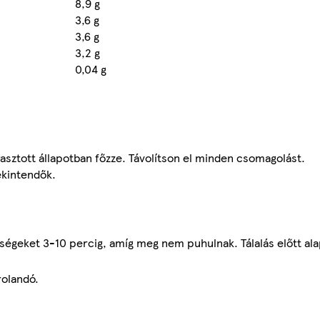
8,9 g
3,6 g
3,6 g
3,2 g
0,04 g
sztott állapotban főzze. Távolítson el minden csomagolást.
ekintendők.
dségeket 3-10 percig, amíg meg nem puhulnak. Tálalás előtt al
rolandó.