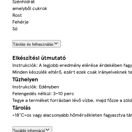
Szénhidrát
amelyből cukrok
Rost
Fehérje
Só
Tárolás és felhasználás
Elkészítési útmutató
Instrukciók: A legjobb eredmény elérése érdekében fagya
Minden készülék eltérő, ezért ezek csak irányelveknek t
Tűzhelyen
Instrukciók: Edényben
Felengedés nélkül: 3-10 perc
Tegye a terméket forrásban lévő vízbe, majd főzze a zöl
Tárolás
-18°C-os vagy alacsonyabb hőmérsékleten fagyasztva tá
További információ