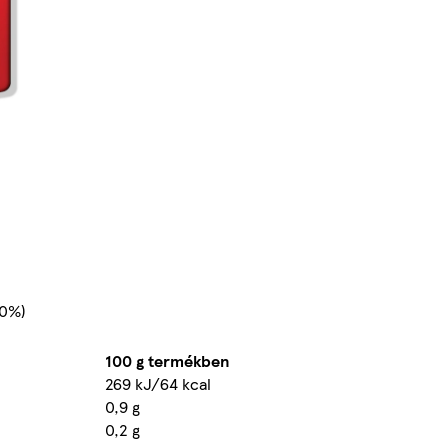
20%)
100 g termékben
269 kJ/64 kcal
0,9 g
0,2 g