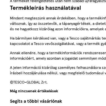
A terméket felengedtetés után nem szabad újrafagyaszta
Termékleírás használatával
Mindent megteszünk annak érdekében, hogy a termékinf
változnak, így az összetevők, a tápanyagértékek, a diete
és ne hagyatkozz kizárólag azon információkra, amelyek 
Ha bármilyen kérdésed van, vagy a Tesco sajátmárkás ter
kapcsolatot a Tesco vevőszolgálatával, vagy a termék gy
Annak ellenére, hogy a termékinformációk rendszeresen 
információért, amely azonban a jogaidat semmilyen mód
A jelen információ kizárólag személyes felhasználásra 
írásbeli hozzájárulása nélkül, vagy megfelelő tudomásul v
©TESCO-GLOBAL Zrt.
Még nincsenek értékelések
Segíts a többi vásárlónak