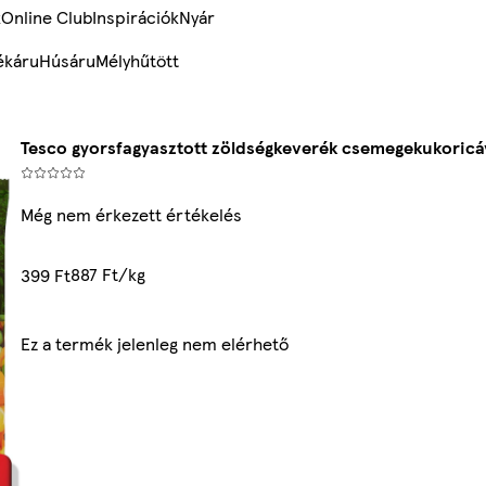
k
Online Club
Inspirációk
Nyár
ékáru
Húsáru
Mélyhűtött
Tesco gyorsfagyasztott zöldségkeverék csemegekukoricá
Még nem érkezett értékelés
887 Ft/kg
399 Ft
Ez a termék jelenleg nem elérhető