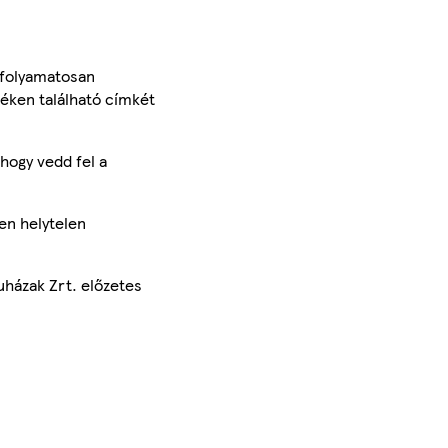
 folyamatosan
méken található címkét
hogy vedd fel a
en helytelen
uházak Zrt. előzetes