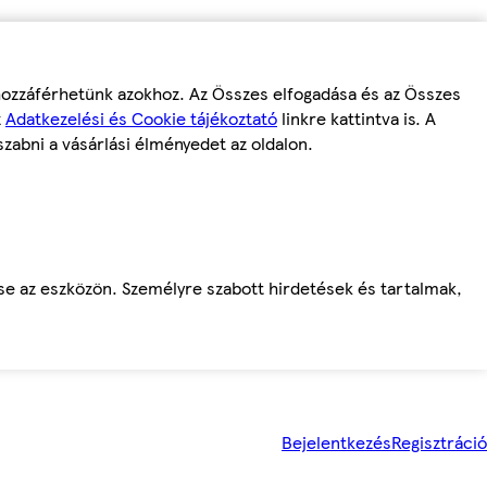
 hozzáférhetünk azokhoz. Az Összes elfogadása és az Összes
z
Adatkezelési és Cookie tájékoztató
linkre kattintva is. A
szabni a vásárlási élményedet az oldalon.
ése az eszközön. Személyre szabott hirdetések és tartalmak,
Bejelentkezés
Regisztráció