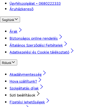
Ügyfélszolgálat - 0680222333
Áruházkereső
Segítünk
Árak
Biztonságos online rendelés
Általános Szerződési Feltételek
Adatkezelési és Cookie tájékoztató
Rólunk
Akadálymentesség
Hova szállítunk?
Szolgáltatás díjak
Süti beállítások
Fizetési lehetőségek