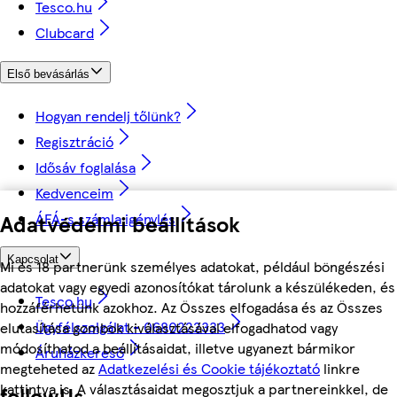
Tesco.hu
Clubcard
Első bevásárlás
Hogyan rendelj tőlünk?
Regisztráció
Idősáv foglalása
Kedvenceim
ÁFÁ-s számla igénylés
Adatvédelmi beállítások
Kapcsolat
Mi és 18 partnerünk személyes adatokat, például böngészési
adatokat vagy egyedi azonosítókat tárolunk a készülékeden, és
Tesco.hu
hozzáférhetünk azokhoz. Az Összes elfogadása és az Összes
Ügyfélszolgálat - 0680222333
elutasítása gombok kiválasztásával elfogadhatod vagy
módosíthatod a beállításaidat, illetve ugyanezt bármikor
Áruházkereső
megteheted az
Adatkezelési és Cookie tájékoztató
linkre
kattintva is. A választásaidat megosztjuk a partnereinkkel, de
followUs