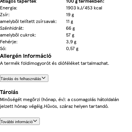
Átlagos tápérték
100 g termékben:
Energia:
1903 kJ/453 kcal
Zsír:
19 g
amelyből telített zsírsavak:
11 g
Szénhidrát:
66 g
amelyből cukrok:
57 g
Fehérje:
3,9 g
Só:
0,57 g
Allergén információ
A termék földimogyorót és dióféléket tartalmazhat.
Tárolás és felhasználás
Tárolás
Minőségét megőrzi (hónap, év): a csomagolás hátoldalán
jelzett hónap végéig.Hűvös, száraz helyen tartandó.
További információ