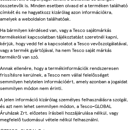
összetevők is. Minden esetben olvasd el a terméken található
címkét és ne hagyatkozz kizárólag azon információkra,
amelyek a weboldalon találhatóak.
Ha bármilyen kérdésed van, vagy a Tesco sajátmárkás
termékekkel kapcsolatban tájékoztatást szeretnél kapni,
kérjük, hogy vedd fel a kapcsolatot a Tesco vevőszolgálatával,
vagy a termék gyártójával, ha nem Tesco saját márkás
termékről van szó.
Annak ellenére, hogy a termékinformációk rendszeresen
frissítésre kerülnek, a Tesco nem vállal felelősséget
semmilyen helytelen információért, amely azonban a jogaidat
semmilyen módon nem érinti.
A jelen információ kizárólag személyes felhasználásra szolgál,
és azt nem lehet semmilyen módon, a Tesco-GLOBAL
Áruházak Zrt. előzetes írásbeli hozzájárulása nélkül, vagy
megfelelő tudomásul vétele nélkül felhasználni.