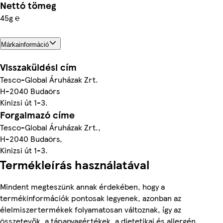
Nettó tömeg
45g ℮
Márkainformáció
Visszaküldési cím
Tesco-Global Áruházak Zrt.
H-2040 Budaörs
Kinizsi út 1-3.
Forgalmazó címe
Tesco-Global Áruházak Zrt.,
H-2040 Budaörs,
Kinizsi út 1-3.
Termékleírás használatával
Mindent megteszünk annak érdekében, hogy a
termékinformációk pontosak legyenek, azonban az
élelmiszertermékek folyamatosan változnak, így az
összetevők, a tápanyagértékek, a dietetikai és allergén