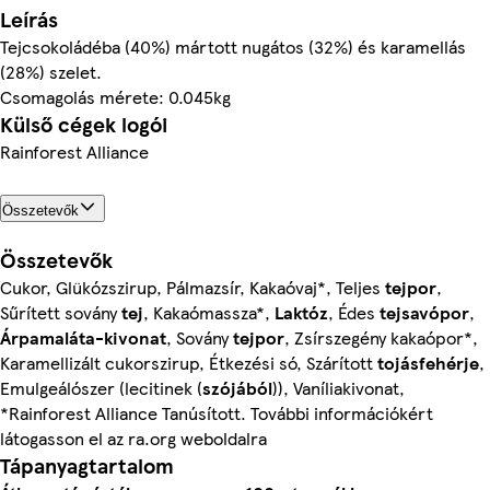
Leírás
Tejcsokoládéba (40%) mártott nugátos (32%) és karamellás
(28%) szelet.
Csomagolás mérete: 0.045kg
Külső cégek logói
Rainforest Alliance
Összetevők
Összetevők
Cukor, Glükózszirup, Pálmazsír, Kakaóvaj*, Teljes
tejpor
,
Sűrített sovány
tej
, Kakaómassza*,
Laktóz
, Édes
tejsavópor
,
Árpamaláta-kivonat
, Sovány
tejpor
, Zsírszegény kakaópor*,
Karamellizált cukorszirup, Étkezési só, Szárított
tojásfehérje
,
Emulgeálószer (lecitinek (
szójából
)), Vaníliakivonat,
*Rainforest Alliance Tanúsított. További információkért
látogasson el az ra.org weboldalra
Tápanyagtartalom