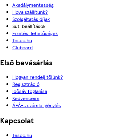
Akadálymentesség
Hova szállítunk?
Szolgáltatás díjak
Süti beállítások
Fizetési lehetőségek
Tesco.hu
Clubcard
Első bevásárlás
Hogyan rendelj tőlünk?
Regisztráció
Idősáv foglalása
Kedvenceim
ÁFÁ-s számla igénylés
Kapcsolat
Tesco.hu