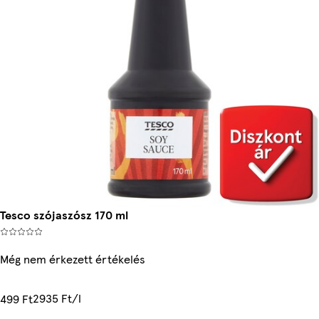
Tesco szójaszósz 170 ml
Még nem érkezett értékelés
2935 Ft/l
499 Ft