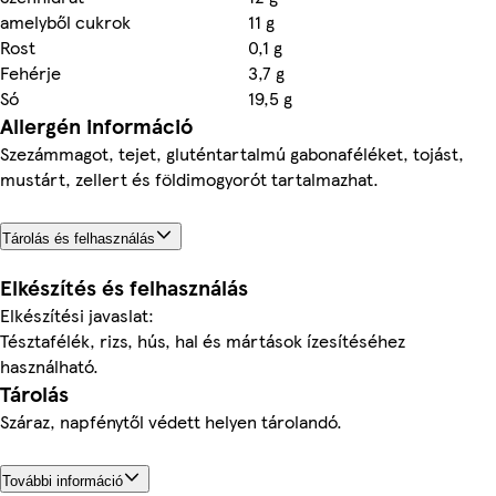
amelyből cukrok
11 g
Rost
0,1 g
Fehérje
3,7 g
Só
19,5 g
Allergén információ
Szezámmagot, tejet, gluténtartalmú gabonaféléket, tojást,
mustárt, zellert és földimogyorót tartalmazhat.
Tárolás és felhasználás
Elkészítés és felhasználás
Elkészítési javaslat:
Tésztafélék, rizs, hús, hal és mártások ízesítéséhez
használható.
Tárolás
Száraz, napfénytől védett helyen tárolandó.
További információ