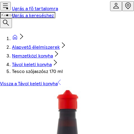
Ugrás a fő tartalomra
Ugrás a kereséshez
Alapvető élelmiszerek
Nemzetközi konyha
Távol keleti konyha
Tesco szójaszósz 170 ml
Vissza a Távol keleti konyha