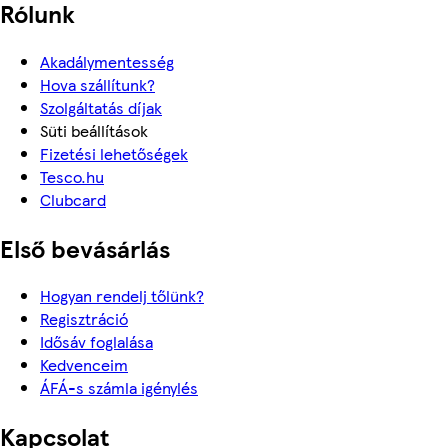
Rólunk
Akadálymentesség
Hova szállítunk?
Szolgáltatás díjak
Süti beállítások
Fizetési lehetőségek
Tesco.hu
Clubcard
Első bevásárlás
Hogyan rendelj tőlünk?
Regisztráció
Idősáv foglalása
Kedvenceim
ÁFÁ-s számla igénylés
Kapcsolat