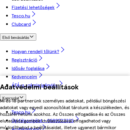
Fizetési lehetőségek
Tesco.hu
Clubcard
Első bevásárlás
Hogyan rendelj tőlünk?
Regisztráció
Idősáv foglalása
Kedvenceim
ÁFÁ-s számla igénylés
Adatvédelmi beállítások
Kapcsolat
Mi és 18 partnerünk személyes adatokat, például böngészési
adatokat vagy egyedi azonosítókat tárolunk a készülékeden, és
Tesco.hu
hozzáférhetünk azokhoz. Az Összes elfogadása és az Összes
Ügyfélszolgálat - 0680222333
elutasítása gombok kiválasztásával elfogadhatod vagy
módosíthatod a beállításaidat, illetve ugyanezt bármikor
Áruházkereső