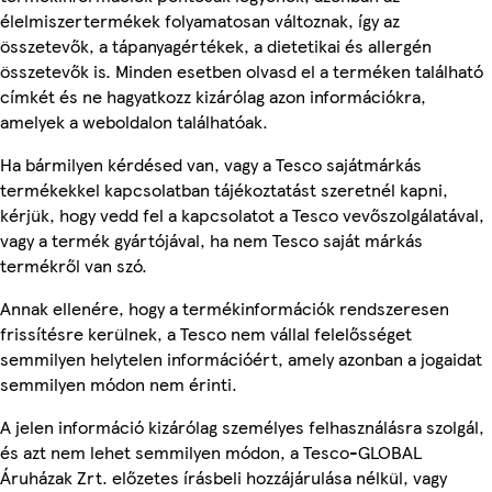
élelmiszertermékek folyamatosan változnak, így az
összetevők, a tápanyagértékek, a dietetikai és allergén
összetevők is. Minden esetben olvasd el a terméken található
címkét és ne hagyatkozz kizárólag azon információkra,
amelyek a weboldalon találhatóak.
Ha bármilyen kérdésed van, vagy a Tesco sajátmárkás
termékekkel kapcsolatban tájékoztatást szeretnél kapni,
kérjük, hogy vedd fel a kapcsolatot a Tesco vevőszolgálatával,
vagy a termék gyártójával, ha nem Tesco saját márkás
termékről van szó.
Annak ellenére, hogy a termékinformációk rendszeresen
frissítésre kerülnek, a Tesco nem vállal felelősséget
semmilyen helytelen információért, amely azonban a jogaidat
semmilyen módon nem érinti.
A jelen információ kizárólag személyes felhasználásra szolgál,
és azt nem lehet semmilyen módon, a Tesco-GLOBAL
Áruházak Zrt. előzetes írásbeli hozzájárulása nélkül, vagy