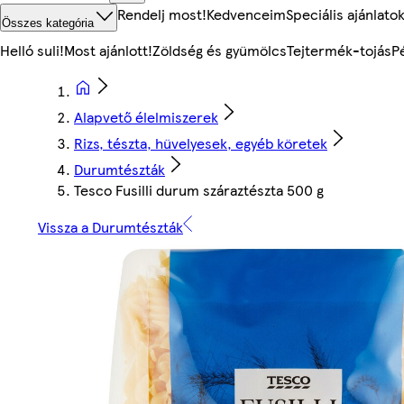
Rendelj most!
Kedvenceim
Speciális ajánlato
Összes kategória
Helló suli!
Most ajánlott!
Zöldség és gyümölcs
Tejtermék-tojás
P
Alapvető élelmiszerek
Rizs, tészta, hüvelyesek, egyéb köretek
Durumtészták
Tesco Fusilli durum száraztészta 500 g
Vissza a Durumtészták