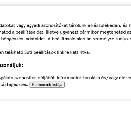
datokat vagy egyedi azonosítókat tárolunk a készülékeden, és
atod a beállításaidat, illetve ugyanezt bármikor megteheted a
 böngészési adataidat. A beállításaid alapján személyre tudjuk 
található Süti beállítások linkre kattintva.
sználjuk:
sgálata azonosítás céljából. Információk tárolása és/vagy elér
tásfejlesztés.
Partnereink listája