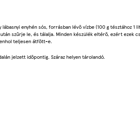
lábasnyi enyhén sós, forrásban lévő vízbe (100 g tésztához 1 lit
tán szűrje le, és tálalja. Minden készülék eltérő, ezért ezek c
enhol teljesen átfőtt-e.
lán jelzett időpontig. Száraz helyen tárolandó.