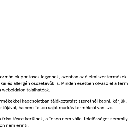
ormációk pontosak legyenek, azonban az élelmiszertermékek
tikai és allergén összetevők is. Minden esetben olvasd el a ter
a weboldalon találhatóak.
mékekkel kapcsolatban tájékoztatást szeretnél kapni, kérjük, 
ártójával, ha nem Tesco saját márkás termékről van szó.
frissítésre kerülnek, a Tesco nem vállal felelősséget semmily
on nem érinti.