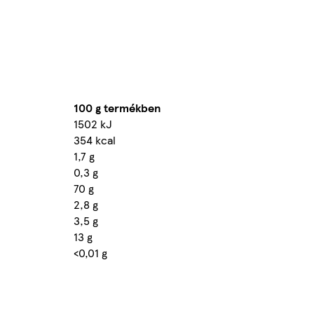
100 g termékben
1502 kJ
354 kcal
1,7 g
0,3 g
70 g
2,8 g
3,5 g
13 g
<0,01 g