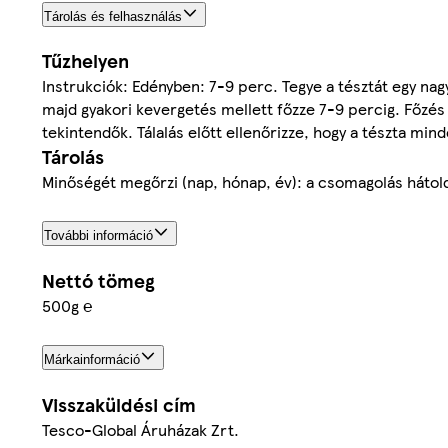
Tárolás és felhasználás
Tűzhelyen
Instrukciók: Edényben: 7-9 perc. Tegye a tésztát egy nagy 
majd gyakori kevergetés mellett főzze 7-9 percig. Főzés u
tekintendők. Tálalás előtt ellenőrizze, hogy a tészta mind
Tárolás
Minőségét megőrzi (nap, hónap, év): a csomagolás hátolda
További információ
Nettó tömeg
500g ℮
Márkainformáció
Visszaküldési cím
Tesco-Global Áruházak Zrt.