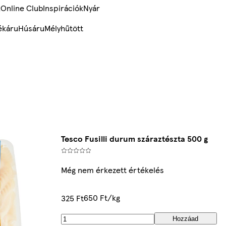
k
Online Club
Inspirációk
Nyár
ékáru
Húsáru
Mélyhűtött
Tesco Fusilli durum száraztészta 500 g
Még nem érkezett értékelés
650 Ft/kg
325 Ft
Hozzáad