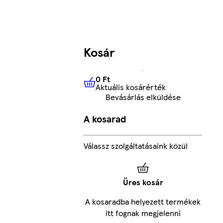
Kosár
0 Ft
Aktuális kosárérték
0 Ft
Aktuális kosárérték
Bevásárlás elküldése
A kosarad
Válassz szolgáltatásaink közül
Üres kosár
A kosaradba helyezett termékek
itt fognak megjelenni