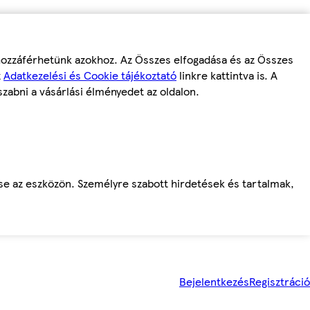
 hozzáférhetünk azokhoz. Az Összes elfogadása és az Összes
z
Adatkezelési és Cookie tájékoztató
linkre kattintva is. A
szabni a vásárlási élményedet az oldalon.
ése az eszközön. Személyre szabott hirdetések és tartalmak,
Bejelentkezés
Regisztráció