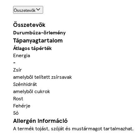
Összetevők
Összetevők
Durumbúza
-őrlemény
Tápanyagtartalom
Átlagos tápérték
Energia
-
Zsír
amelyből telített zsírsavak
Szénhidrát
amelyből cukrok
Rost
Fehérje
Só
Allergén információ
A termék tojást, szóját és mustármagot tartalmazhat.