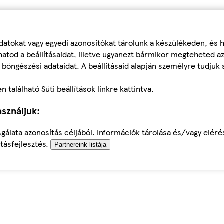
datokat vagy egyedi azonosítókat tárolunk a készülékeden, és
atod a beállításaidat, illetve ugyanezt bármikor megteheted a
 böngészési adataidat. A beállításaid alapján személyre tudjuk 
található Süti beállítások linkre kattintva.
sználjuk:
sgálata azonosítás céljából. Információk tárolása és/vagy elér
tásfejlesztés.
Partnereink listája