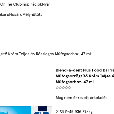
k
Online Club
Inspirációk
Nyár
ékáru
Húsáru
Mélyhűtött
zítő Krém Teljes és Részleges Műfogsorhoz, 47 ml
Blend-a-dent Plus Food Barri
Műfogsorrögzítő Krém Teljes é
Műfogsorhoz, 47 ml
Még nem érkezett értékelés
45 936 Ft/kg
2159 Ft