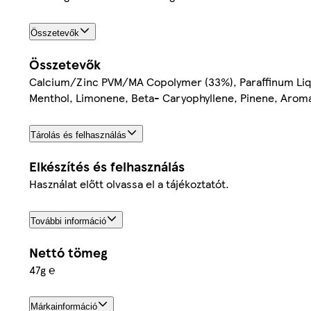
Összetevők
Összetevők
Calcium/Zinc PVM/MA Copolymer (33%), Paraffinum Liqui
Menthol, Limonene, Beta- Caryophyllene, Pinene, Aroma
Tárolás és felhasználás
Elkészítés és felhasználás
Használat előtt olvassa el a tájékoztatót.
További információ
Nettó tömeg
47g ℮
Márkainformáció