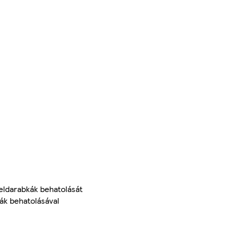
eldarabkák behatolását
kák behatolásával