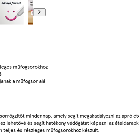
zleges műfogsorokhoz
é
janak a műfogsor alá
sorrögzítőt mindennap, amely segít megakadályozni az apró ét
tesz lehetővé és segít hatékony védőgátat képezni az ételdarab
teljes és részleges műfogsorokhoz készült.