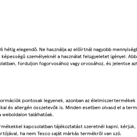
6 hétig elegendő. Ne használja az előírtnál nagyobb mennyiségb
képességű személyeknél a használat felügyeletet igényel. Abba
atban, forduljon fogorvosához vagy orvosához, és jelentse azt
ormációk pontosak legyenek, azonban az élelmiszertermékek
tikai és allergén összetevők is. Minden esetben olvasd el a ter
a weboldalon találhatóak.
mékekkel kapcsolatban tájékoztatást szeretnél kapni, kérjük, 
ártójával, ha nem Tesco saját márkás termékről van szó.