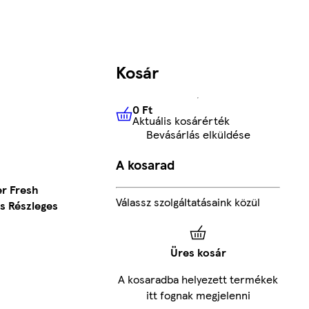
Kosár
0 Ft
Aktuális kosárérték
0 Ft
Aktuális kosárérték
Bevásárlás elküldése
A kosarad
er Fresh
Válassz szolgáltatásaink közül
s Részleges
Üres kosár
A kosaradba helyezett termékek
itt fognak megjelenni