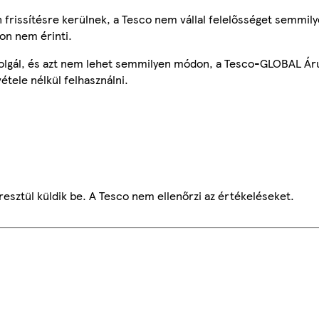
frissítésre kerülnek, a Tesco nem vállal felelősséget semmily
on nem érinti.
szolgál, és azt nem lehet semmilyen módon, a Tesco-GLOBAL Ár
étele nélkül felhasználni.
esztül küldik be. A Tesco nem ellenőrzi az értékeléseket.