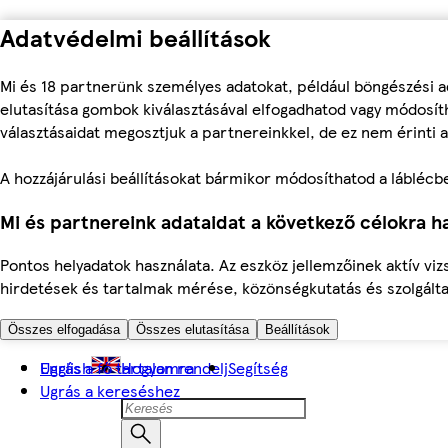
Adatvédelmi beállítások
Mi és 18 partnerünk személyes adatokat, például böngészési a
elutasítása gombok kiválasztásával elfogadhatod vagy módosíth
választásaidat megosztjuk a partnereinkkel, de ez nem érinti a
A hozzájárulási beállításokat bármikor módosíthatod a láblécben 
Mi és partnereink adataidat a következő célokra ha
Pontos helyadatok használata. Az eszköz jellemzőinek aktív viz
hirdetések és tartalmak mérése, közönségkutatás és szolgálta
Összes elfogadása
Összes elutasítása
Beállítások
Ugrás a fő tartalomra
English
Hogyan rendelj
Segítség
Ugrás a kereséshez