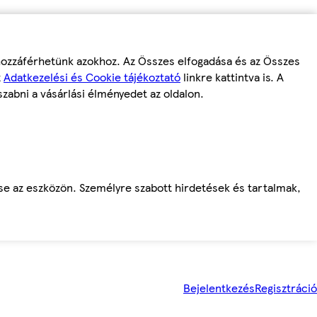
 hozzáférhetünk azokhoz. Az Összes elfogadása és az Összes
z
Adatkezelési és Cookie tájékoztató
linkre kattintva is. A
szabni a vásárlási élményedet az oldalon.
ése az eszközön. Személyre szabott hirdetések és tartalmak,
Bejelentkezés
Regisztráció