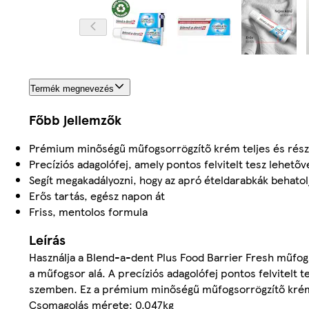
Termék megnevezés
Főbb jellemzők
Prémium minőségű műfogsorrögzítő krém teljes és rés
Precíziós adagolófej, amely pontos felvitelt tesz lehetőv
Segít megakadályozni, hogy az apró ételdarabkák behatol
Erős tartás, egész napon át
Friss, mentolos formula
Leírás
Használja a Blend-a-dent Plus Food Barrier Fresh műfog
a műfogsor alá. A precíziós adagolófej pontos felvitelt 
szemben. Ez a prémium minőségű műfogsorrögzítő krém 
Csomagolás mérete: 0.047kg