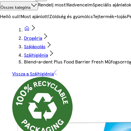
Rendelj most!
Kedvenceim
Speciális ajánlato
Összes kategória
Helló suli!
Most ajánlott!
Zöldség és gyümölcs
Tejtermék-tojás
P
Drogéria
Szájápolás
Szájhigiénia
Blend-a-dent Plus Food Barrier Fresh Műfogsorrög
Vissza a Szájhigiénia