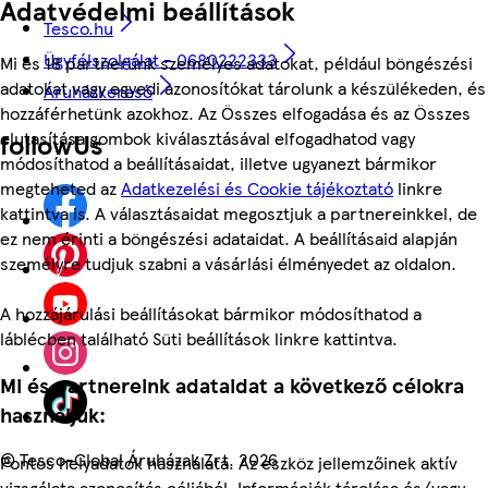
Adatvédelmi beállítások
Tesco.hu
Ügyfélszolgálat - 0680222333
Mi és 18 partnerünk személyes adatokat, például böngészési
adatokat vagy egyedi azonosítókat tárolunk a készülékeden, és
Áruházkereső
hozzáférhetünk azokhoz. Az Összes elfogadása és az Összes
elutasítása gombok kiválasztásával elfogadhatod vagy
followUs
módosíthatod a beállításaidat, illetve ugyanezt bármikor
megteheted az
Adatkezelési és Cookie tájékoztató
linkre
kattintva is. A választásaidat megosztjuk a partnereinkkel, de
ez nem érinti a böngészési adataidat. A beállításaid alapján
személyre tudjuk szabni a vásárlási élményedet az oldalon.
A hozzájárulási beállításokat bármikor módosíthatod a
láblécben található Süti beállítások linkre kattintva.
Mi és partnereink adataidat a következő célokra
használjuk:
©
Tesco-Global Áruházak Zrt. 2026
Pontos helyadatok használata. Az eszköz jellemzőinek aktív
vizsgálata azonosítás céljából. Információk tárolása és/vagy