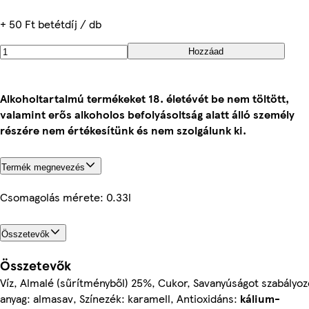
+ 50 Ft betétdíj / db
Hozzáad
Alkoholtartalmú termékeket 18. életévét be nem töltött,
valamint erős alkoholos befolyásoltság alatt álló személy
részére nem értékesítünk és nem szolgálunk ki.
Termék megnevezés
Csomagolás mérete: 0.33l
Összetevők
Összetevők
Víz, Almalé (sűrítményből) 25%, Cukor, Savanyúságot szabályoz
anyag: almasav, Színezék: karamell, Antioxidáns:
kálium-