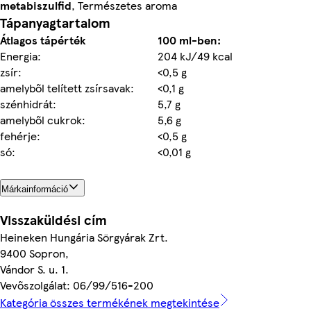
metabiszulfid
, Természetes aroma
Tápanyagtartalom
Átlagos tápérték
100 ml-ben:
Energia:
204 kJ/49 kcal
zsír:
<0,5 g
amelyből telített zsírsavak:
<0,1 g
szénhidrát:
5,7 g
amelyből cukrok:
5,6 g
fehérje:
<0,5 g
só:
<0,01 g
Márkainformáció
Visszaküldési cím
Heineken Hungária Sörgyárak Zrt.
9400 Sopron,
Vándor S. u. 1.
Vevőszolgálat: 06/99/516-200
Kategória összes termékének megtekintése