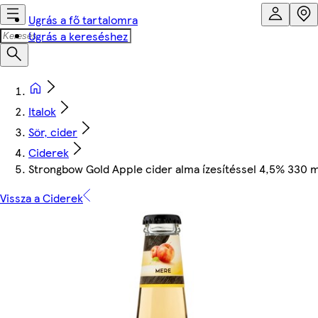
Ugrás a fő tartalomra
Ugrás a kereséshez
Italok
Sör, cider
Ciderek
Strongbow Gold Apple cider alma ízesítéssel 4,5% 330 m
Vissza a Ciderek