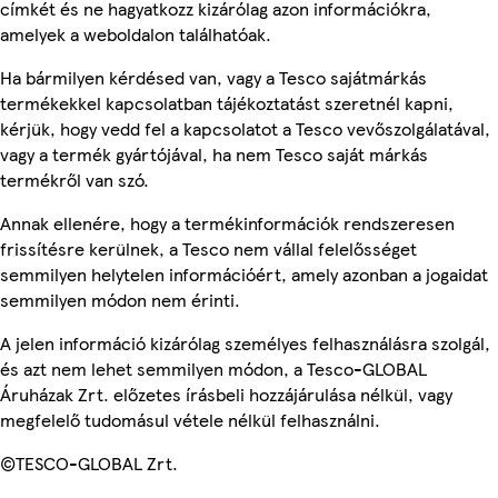
címkét és ne hagyatkozz kizárólag azon információkra,
amelyek a weboldalon találhatóak.
Ha bármilyen kérdésed van, vagy a Tesco sajátmárkás
termékekkel kapcsolatban tájékoztatást szeretnél kapni,
kérjük, hogy vedd fel a kapcsolatot a Tesco vevőszolgálatával,
vagy a termék gyártójával, ha nem Tesco saját márkás
termékről van szó.
Annak ellenére, hogy a termékinformációk rendszeresen
frissítésre kerülnek, a Tesco nem vállal felelősséget
semmilyen helytelen információért, amely azonban a jogaidat
semmilyen módon nem érinti.
A jelen információ kizárólag személyes felhasználásra szolgál,
és azt nem lehet semmilyen módon, a Tesco-GLOBAL
Áruházak Zrt. előzetes írásbeli hozzájárulása nélkül, vagy
megfelelő tudomásul vétele nélkül felhasználni.
©TESCO-GLOBAL Zrt.