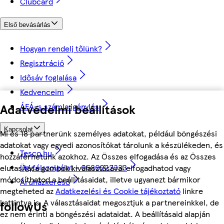
Clubcard
Első bevásárlás
Hogyan rendelj tőlünk?
Regisztráció
Idősáv foglalása
Kedvenceim
ÁFÁ-s számla igénylés
Adatvédelmi beállítások
Kapcsolat
Mi és 18 partnerünk személyes adatokat, például böngészési
adatokat vagy egyedi azonosítókat tárolunk a készülékeden, és
Tesco.hu
hozzáférhetünk azokhoz. Az Összes elfogadása és az Összes
Ügyfélszolgálat - 0680222333
elutasítása gombok kiválasztásával elfogadhatod vagy
módosíthatod a beállításaidat, illetve ugyanezt bármikor
Áruházkereső
megteheted az
Adatkezelési és Cookie tájékoztató
linkre
kattintva is. A választásaidat megosztjuk a partnereinkkel, de
followUs
ez nem érinti a böngészési adataidat. A beállításaid alapján