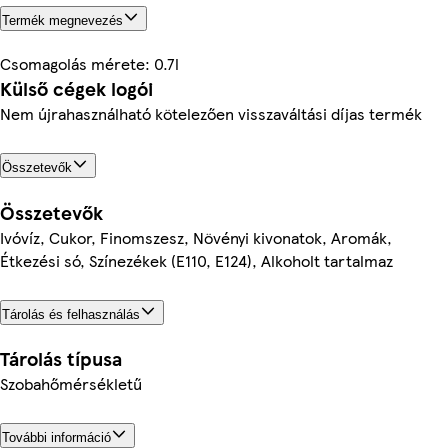
Termék megnevezés
Csomagolás mérete: 0.7l
Külső cégek logói
Nem újrahasználható kötelezően visszaváltási díjas termék
Összetevők
Összetevők
Ivóvíz, Cukor, Finomszesz, Növényi kivonatok, Aromák,
Étkezési só, Színezékek (E110, E124), Alkoholt tartalmaz
Tárolás és felhasználás
Tárolás típusa
Szobahőmérsékletű
További információ