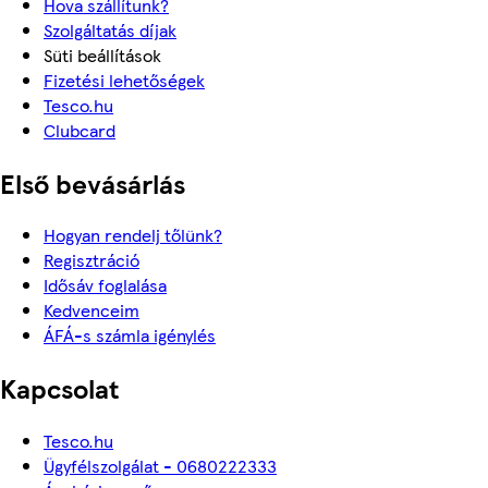
Hova szállítunk?
Szolgáltatás díjak
Süti beállítások
Fizetési lehetőségek
Tesco.hu
Clubcard
Első bevásárlás
Hogyan rendelj tőlünk?
Regisztráció
Idősáv foglalása
Kedvenceim
ÁFÁ-s számla igénylés
Kapcsolat
Tesco.hu
Ügyfélszolgálat - 0680222333