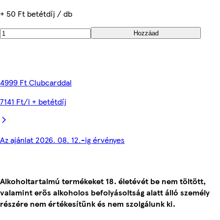
+ 50 Ft betétdíj / db
Hozzáad
4999 Ft Clubcarddal
7141 Ft/l + betétdíj
Az ajánlat 2026. 08. 12.-ig érvényes
Alkoholtartalmú termékeket 18. életévét be nem töltött,
valamint erős alkoholos befolyásoltság alatt álló személy
részére nem értékesítünk és nem szolgálunk ki.