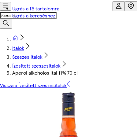
Ugrás a fő tartalomra
Ugrás a kereséshez
Italok
Szeszes italok
Ízesített szeszesitalok
Aperol alkoholos ital 11% 70 cl
Vissza a Ízesített szeszesitalok