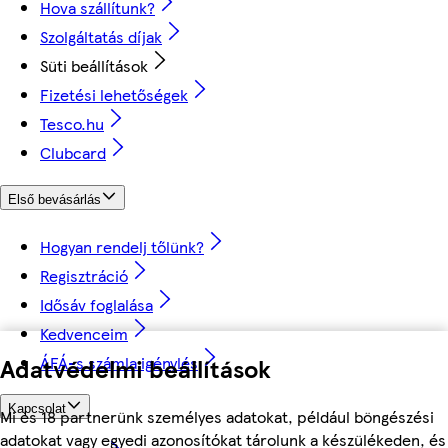
Hova szállítunk?
Szolgáltatás díjak
Süti beállítások
Fizetési lehetőségek
Tesco.hu
Clubcard
Első bevásárlás
Hogyan rendelj tőlünk?
Regisztráció
Idősáv foglalása
Kedvenceim
ÁFÁ-s számla igénylés
Adatvédelmi beállítások
Kapcsolat
Mi és 18 partnerünk személyes adatokat, például böngészési
adatokat vagy egyedi azonosítókat tárolunk a készülékeden, és