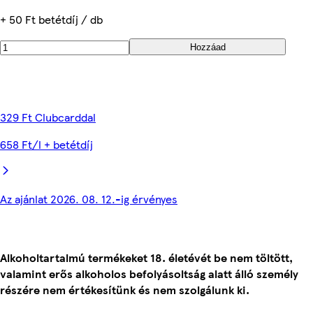
+ 50 Ft betétdíj / db
Hozzáad
329 Ft Clubcarddal
658 Ft/l + betétdíj
Az ajánlat 2026. 08. 12.-ig érvényes
Alkoholtartalmú termékeket 18. életévét be nem töltött,
valamint erős alkoholos befolyásoltság alatt álló személy
részére nem értékesítünk és nem szolgálunk ki.