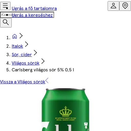
Ugrás a fő tartalomra
Ugrás a kereséshez
Italok
Sör, cider
Világos sörök
Carlsberg világos sör 5% 0,5 l
Vissza a Világos sörök