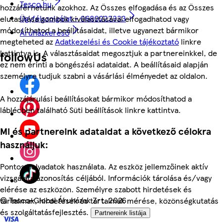
Tesco.hu
hozzáférhetünk azokhoz. Az Összes elfogadása és az Összes
Ügyfélszolgálat - 0680222333
elutasítása gombok kiválasztásával elfogadhatod vagy
módosíthatod a beállításaidat, illetve ugyanezt bármikor
Áruházkereső
megteheted az
Adatkezelési és Cookie tájékoztató
linkre
kattintva is. A választásaidat megosztjuk a partnereinkkel, de
followUs
ez nem érinti a böngészési adataidat. A beállításaid alapján
személyre tudjuk szabni a vásárlási élményedet az oldalon.
A hozzájárulási beállításokat bármikor módosíthatod a
láblécben található Süti beállítások linkre kattintva.
Mi és partnereink adataidat a következő célokra
használjuk:
Pontos helyadatok használata. Az eszköz jellemzőinek aktív
vizsgálata azonosítás céljából. Információk tárolása és/vagy
elérése az eszközön. Személyre szabott hirdetések és
©
Tesco-Global Áruházak Zrt. 2026
tartalmak, hirdetések és tartalmak mérése, közönségkutatás
és szolgáltatásfejlesztés.
Partnereink listája