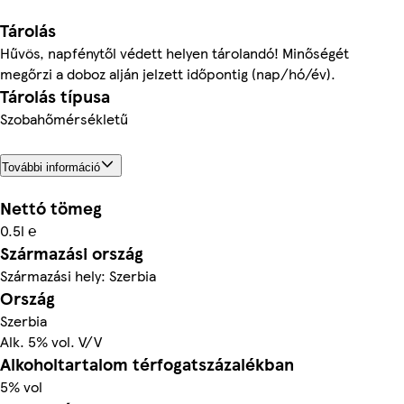
Tárolás
Hűvös, napfénytől védett helyen tárolandó! Minőségét
megőrzi a doboz alján jelzett időpontig (nap/hó/év).
Tárolás típusa
Szobahőmérsékletű
További információ
Nettó tömeg
0.5l ℮
Származási ország
Származási hely: Szerbia
Ország
Szerbia
Alk. 5% vol. V/V
Alkoholtartalom térfogatszázalékban
5% vol