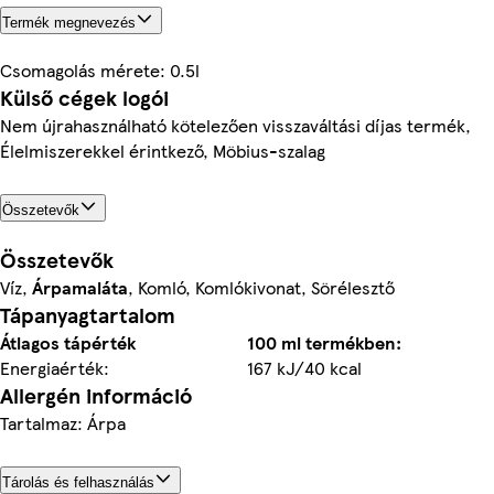
Termék megnevezés
Csomagolás mérete: 0.5l
Külső cégek logói
Nem újrahasználható kötelezően visszaváltási díjas termék,
Élelmiszerekkel érintkező, Möbius-szalag
Összetevők
Összetevők
Víz,
Árpamaláta
, Komló, Komlókivonat, Sörélesztő
Tápanyagtartalom
Átlagos tápérték
100 ml termékben:
Energiaérték:
167 kJ/40 kcal
Allergén információ
Tartalmaz: Árpa
Tárolás és felhasználás