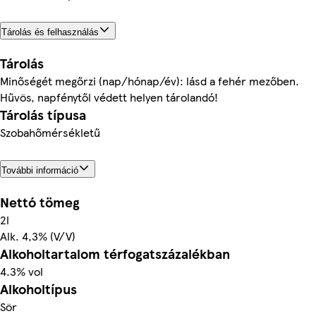
Tárolás és felhasználás
Tárolás
Minőségét megőrzi (nap/hónap/év): lásd a fehér mezőben.
Hűvös, napfénytől védett helyen tárolandó!
Tárolás típusa
Szobahőmérsékletű
További információ
Nettó tömeg
2l
Alk. 4,3% (V/V)
Alkoholtartalom térfogatszázalékban
4.3% vol
Alkoholtípus
Sör