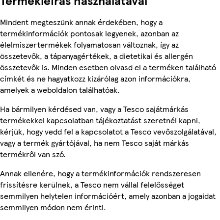
Termékleírás használatával
Mindent megteszünk annak érdekében, hogy a
termékinformációk pontosak legyenek, azonban az
élelmiszertermékek folyamatosan változnak, így az
összetevők, a tápanyagértékek, a dietetikai és allergén
összetevők is. Minden esetben olvasd el a terméken található
címkét és ne hagyatkozz kizárólag azon információkra,
amelyek a weboldalon találhatóak.
Ha bármilyen kérdésed van, vagy a Tesco sajátmárkás
termékekkel kapcsolatban tájékoztatást szeretnél kapni,
kérjük, hogy vedd fel a kapcsolatot a Tesco vevőszolgálatával,
vagy a termék gyártójával, ha nem Tesco saját márkás
termékről van szó.
Annak ellenére, hogy a termékinformációk rendszeresen
frissítésre kerülnek, a Tesco nem vállal felelősséget
semmilyen helytelen információért, amely azonban a jogaidat
semmilyen módon nem érinti.