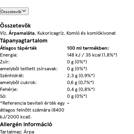
Összetevők
Összetevők
Víz,
Árpamaláta
, Kukoricagríz, Komló és komlókivonat
Tápanyagtartalom
Átlagos tápérték
100 ml termékben:
Energia:
148 kJ / 35 kcal (1,8%*)
Zsír:
0 g (0%*)
amelyből telített zsírsavak:
0 g (0%*)
Szénhidrát:
2,3 g (0,9%*)
amelyből cukrok:
0,6 g (0,7%*)
Fehérje:
0,4 g (0,8%*)
Só:
0 g (0%*)
*Referencia beviteli érték egy
-
átlagos felnőtt számára (8400
kJ/2000 kcal).
Allergén információ
Tartalmaz: Árpa