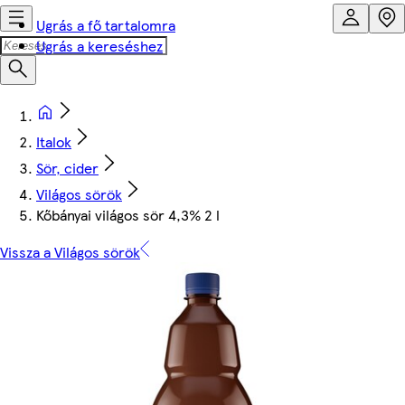
Ugrás a fő tartalomra
Ugrás a kereséshez
Italok
Sör, cider
Világos sörök
Kőbányai világos sör 4,3% 2 l
Vissza a Világos sörök