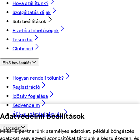
Hova szállítunk?
Szolgáltatás díjak
Süti beállítások
Fizetési lehetőségek
Tesco.hu
Clubcard
Első bevásárlás
Hogyan rendelj tőlünk?
Regisztráció
Idősáv foglalása
Kedvenceim
ÁFÁ-s számla igénylés
Adatvédelmi beállítások
Kapcsolat
Mi és 18 partnerünk személyes adatokat, például böngészési
adatokat vagy egyedi azonosítókat tárolunk a készülékeden, és