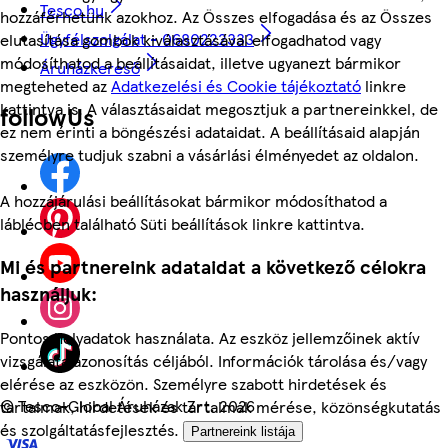
Tesco.hu
hozzáférhetünk azokhoz. Az Összes elfogadása és az Összes
Ügyfélszolgálat - 0680222333
elutasítása gombok kiválasztásával elfogadhatod vagy
módosíthatod a beállításaidat, illetve ugyanezt bármikor
Áruházkereső
megteheted az
Adatkezelési és Cookie tájékoztató
linkre
kattintva is. A választásaidat megosztjuk a partnereinkkel, de
followUs
ez nem érinti a böngészési adataidat. A beállításaid alapján
személyre tudjuk szabni a vásárlási élményedet az oldalon.
A hozzájárulási beállításokat bármikor módosíthatod a
láblécben található Süti beállítások linkre kattintva.
Mi és partnereink adataidat a következő célokra
használjuk:
Pontos helyadatok használata. Az eszköz jellemzőinek aktív
vizsgálata azonosítás céljából. Információk tárolása és/vagy
elérése az eszközön. Személyre szabott hirdetések és
©
Tesco-Global Áruházak Zrt. 2026
tartalmak, hirdetések és tartalmak mérése, közönségkutatás
és szolgáltatásfejlesztés.
Partnereink listája