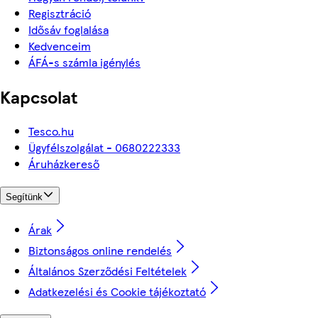
Regisztráció
Idősáv foglalása
Kedvenceim
ÁFÁ-s számla igénylés
Kapcsolat
Tesco.hu
Ügyfélszolgálat - 0680222333
Áruházkereső
Segítünk
Árak
Biztonságos online rendelés
Általános Szerződési Feltételek
Adatkezelési és Cookie tájékoztató