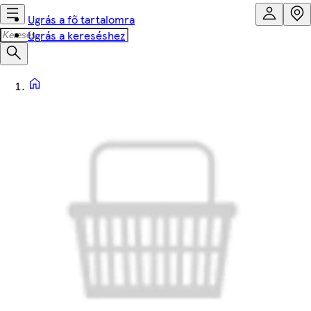
Ugrás a fő tartalomra
Ugrás a kereséshez