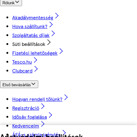
Rólunk
Akadálymentesség
Hova szállítunk?
Szolgáltatás díjak
Süti beállítások
Fizetési lehetőségek
Tesco.hu
Clubcard
Első bevásárlás
Hogyan rendelj tőlünk?
Regisztráció
Idősáv foglalása
Kedvenceim
ÁFÁ-s számla igénylés
Adatvédelmi beállítások