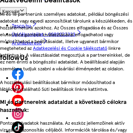
Kapcsolat
Mi és 18 partnerünk személyes adatokat, például böngészési
adatokat vagy egyedi azonosítókat tárolunk a készülékeden, és
Tesco.hu
hozzáférhetünk azokhoz. Az Összes elfogadása és az Összes
Ügyfélszolgálat - 0680222333
elutasítása gombok kiválasztásával elfogadhatod vagy
módosíthatod a beállításaidat, illetve ugyanezt bármikor
Áruházkereső
megteheted az
Adatkezelési és Cookie tájékoztató
linkre
kattintva is. A választásaidat megosztjuk a partnereinkkel, de
followUs
ez nem érinti a böngészési adataidat. A beállításaid alapján
személyre tudjuk szabni a vásárlási élményedet az oldalon.
A hozzájárulási beállításokat bármikor módosíthatod a
láblécben található Süti beállítások linkre kattintva.
Mi és partnereink adataidat a következő célokra
használjuk:
Pontos helyadatok használata. Az eszköz jellemzőinek aktív
vizsgálata azonosítás céljából. Információk tárolása és/vagy