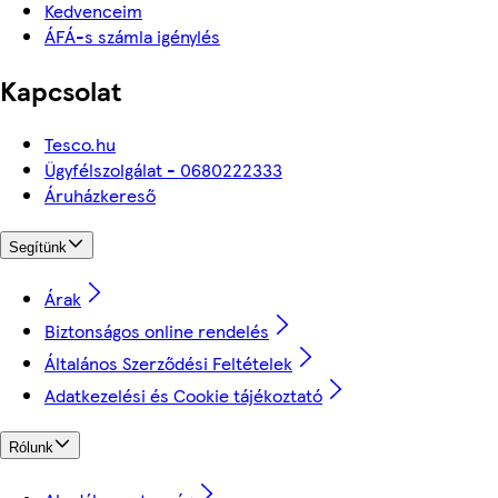
Kedvenceim
ÁFÁ-s számla igénylés
Kapcsolat
Tesco.hu
Ügyfélszolgálat - 0680222333
Áruházkereső
Segítünk
Árak
Biztonságos online rendelés
Általános Szerződési Feltételek
Adatkezelési és Cookie tájékoztató
Rólunk