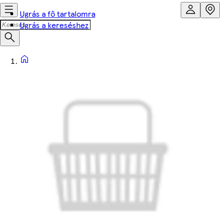
Ugrás a fő tartalomra
Ugrás a kereséshez