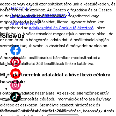
adatokat vagy egyedi azonosítókat tárolunk a készülékeden, és
Tesco.hu
hozzáférhetünk azokhoz. Az Összes elfogadása és az Összes
Ügyfélszolgálat - 0680222333
elutasítása gombok kiválasztásával elfogadhatod vagy
módosíthatod a beállításaidat, illetve ugyanezt bármikor
Áruházkereső
megteheted az
Adatkezelési és Cookie tájékoztató
linkre
kattintva is. A választásaidat megosztjuk a partnereinkkel, de
followUs
ez nem érinti a böngészési adataidat. A beállításaid alapján
személyre tudjuk szabni a vásárlási élményedet az oldalon.
A hozzájárulási beállításokat bármikor módosíthatod a
láblécben található Süti beállítások linkre kattintva.
Mi és partnereink adataidat a következő célokra
használjuk:
Pontos helyadatok használata. Az eszköz jellemzőinek aktív
vizsgálata azonosítás céljából. Információk tárolása és/vagy
elérése az eszközön. Személyre szabott hirdetések és
©
Tesco-Global Áruházak Zrt. 2026
tartalmak, hirdetések és tartalmak mérése, közönségkutatás