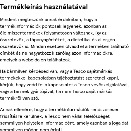
Termékleírás használatával
Mindent megteszünk annak érdekében, hogy a
termékinformációk pontosak legyenek, azonban az
élelmiszertermékek folyamatosan változnak, így az
összetevők, a tápanyagértékek, a dietetikai és allergén
összetevők is. Minden esetben olvasd el a terméken található
címkét és ne hagyatkozz kizárólag azon információkra,
amelyek a weboldalon találhatóak.
Ha bármilyen kérdésed van, vagy a Tesco sajátmárkás
termékekkel kapcsolatban tájékoztatást szeretnél kapni,
kérjük, hogy vedd fel a kapcsolatot a Tesco vevőszolgálatával,
vagy a termék gyártójával, ha nem Tesco saját márkás
termékről van szó.
Annak ellenére, hogy a termékinformációk rendszeresen
frissítésre kerülnek, a Tesco nem vállal felelősséget
semmilyen helytelen információért, amely azonban a jogaidat
semmilyen módon nem érinti.