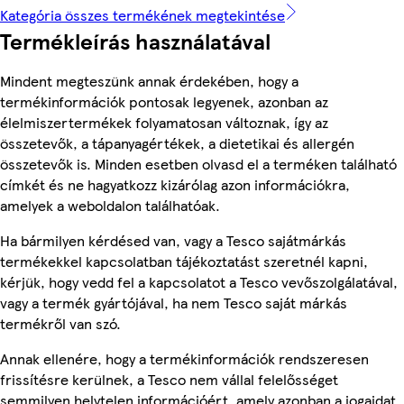
Kategória összes termékének megtekintése
Termékleírás használatával
Mindent megteszünk annak érdekében, hogy a
termékinformációk pontosak legyenek, azonban az
élelmiszertermékek folyamatosan változnak, így az
összetevők, a tápanyagértékek, a dietetikai és allergén
összetevők is. Minden esetben olvasd el a terméken található
címkét és ne hagyatkozz kizárólag azon információkra,
amelyek a weboldalon találhatóak.
Ha bármilyen kérdésed van, vagy a Tesco sajátmárkás
termékekkel kapcsolatban tájékoztatást szeretnél kapni,
kérjük, hogy vedd fel a kapcsolatot a Tesco vevőszolgálatával,
vagy a termék gyártójával, ha nem Tesco saját márkás
termékről van szó.
Annak ellenére, hogy a termékinformációk rendszeresen
frissítésre kerülnek, a Tesco nem vállal felelősséget
semmilyen helytelen információért, amely azonban a jogaidat