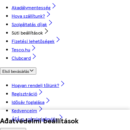
Akadálymentesség
Hova szállítunk?
Szolgáltatás díjak
Süti beállítások
Fizetési lehetőségek
Tesco.hu
Clubcard
Első bevásárlás
Hogyan rendelj tőlünk?
Regisztráció
Idősáv foglalása
Kedvenceim
ÁFÁ-s számla igénylés
Adatvédelmi beállítások