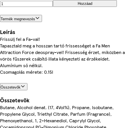
Hozzáad
Termék megnevezés
Leírás
Frissülj fel a Fa-val!
Tapasztald meg a hosszan tartó frissességet a Fa Men
Attraction Force deospray-vel! Frissesség érzet, miközben a
vörös fűszerek csábító illata kényezteti az érzékeidet.
Alumínium só nélkül.
Csomagolás mérete: 0.15l
Összetevők
Összetevők
Butane, Alcohol denat. (17, 4Vol%), Propane, Isobutane,
Propylene Glycol, Triethyl Citrate, Parfum (Fragrance),
Phenoxyethanol, 1, 2-Hexanediol, Caprylyl Glycol,
Cocamidopropyl PG-Dimonium Chloride Phosphate,