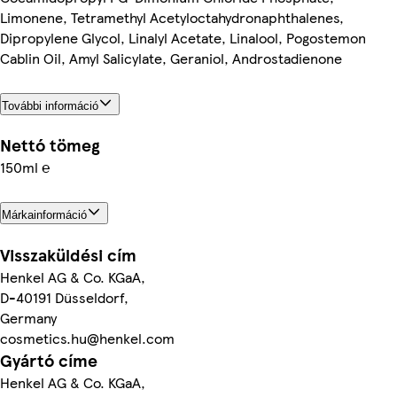
Limonene, Tetramethyl Acetyloctahydronaphthalenes,
Dipropylene Glycol, Linalyl Acetate, Linalool, Pogostemon
Cablin Oil, Amyl Salicylate, Geraniol, Androstadienone
További információ
Nettó tömeg
150ml ℮
Márkainformáció
Visszaküldési cím
Henkel AG & Co. KGaA,
D-40191 Düsseldorf,
Germany
cosmetics.hu@henkel.com
Gyártó címe
Henkel AG & Co. KGaA,