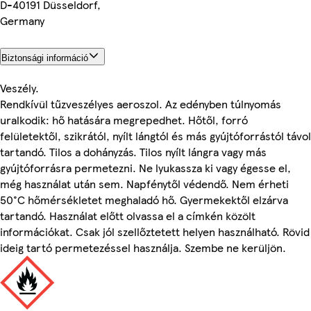
D-40191 Düsseldorf,
Germany
Biztonsági információ
Veszély.
Rendkívül tűzveszélyes aeroszol. Az edényben túlnyomás
uralkodik: hő hatására megrepedhet. Hőtől, forró
felületektől, szikrától, nyílt lángtól és más gyújtóforrástól távol
tartandó. Tilos a dohányzás. Tilos nyílt lángra vagy más
gyújtóforrásra permetezni. Ne lyukassza ki vagy égesse el,
még használat után sem. Napfénytől védendő. Nem érheti
50°C hőmérsékletet meghaladó hő. Gyermekektől elzárva
tartandó. Használat előtt olvassa el a címkén közölt
információkat. Csak jól szellőztetett helyen használható. Rövid
ideig tartó permetezéssel használja. Szembe ne kerüljön.