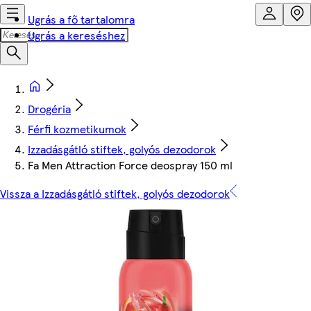
Ugrás a fő tartalomra
Ugrás a kereséshez
Drogéria
Férfi kozmetikumok
Izzadásgátló stiftek, golyós dezodorok
Fa Men Attraction Force deospray 150 ml
Vissza a Izzadásgátló stiftek, golyós dezodorok