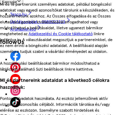
Kapcsolat
Mi és 18 partnerünk személyes adatokat, például böngészési
adatokat vagy egyedi azonosítókat tárolunk a készülékeden, és
Tesco.hu
hozzáférhetünk azokhoz. Az Összes elfogadása és az Összes
Ügyfélszolgálat - 0680222333
elutasítása gombok kiválasztásával elfogadhatod vagy
módosíthatod a beállításaidat, illetve ugyanezt bármikor
Áruházkereső
megteheted az
Adatkezelési és Cookie tájékoztató
linkre
kattintva is. A választásaidat megosztjuk a partnereinkkel, de
followUs
ez nem érinti a böngészési adataidat. A beállításaid alapján
személyre tudjuk szabni a vásárlási élményedet az oldalon.
A hozzájárulási beállításokat bármikor módosíthatod a
láblécben található Süti beállítások linkre kattintva.
Mi és partnereink adataidat a következő célokra
használjuk:
Pontos helyadatok használata. Az eszköz jellemzőinek aktív
vizsgálata azonosítás céljából. Információk tárolása és/vagy
elérése az eszközön. Személyre szabott hirdetések és