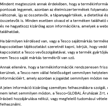
Mindent megteszünk annak érdekében, hogy a termékinformá
pontosak legyenek, azonban az élelmiszertermékek folyamato
változnak, így az összetevők, a tápanyagértékek, a dietetikai és
összetevők is. Minden esetben olvasd el a terméken található
és ne hagyatkozz kizárólag azon információkra, amelyek a web
találhatóak.
Ha bármilyen kérdésed van, vagy a Tesco sajátmárkás termék
kapcsolatban tájékoztatást szeretnél kapni, kérjük, hogy vedd 
kapcsolatot a Tesco vevőszolgálatával, vagy a termék gyártójáv
nem Tesco saját márkás termékről van szó.
Annak ellenére, hogy a termékinformációk rendszeresen friss
kerülnek, a Tesco nem vállal felelősséget semmilyen helytelen
információért, amely azonban a jogaidat semmilyen módon nem
A jelen információ kizárólag személyes felhasználásra szolgál, 
nem lehet semmilyen módon, a Tesco-GLOBAL Áruházak Zrt. 
írásbeli hozzájárulása nélkül, vagy megfelelő tudomásul vétele
felhasználni.