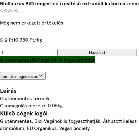
BioSaurus BIO tengeri só ízesítésű extrudált kukoricás sna
Még nem érkezett értékelés
10 380 Ft/kg
519 Ft
Hozzáad
Gluténmentes
Bio
Vegánok is fogyaszthatják
Termék megnevezés
Leírás
Gluténmentes termék.
Csomagolás mérete: 0.05kg
Külső cégek logói
Gluténmentes, Bio, Vegánok is fogyaszthatják, Áthúzott kalász
szimbólum, EU Organikus, Vegan Society