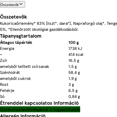
Összetevők
Összetevők
Kukoricaőrlemény* 83% [liszt*, dara*], Napraforgó olaj*, Tenge
5%, *Ellenõrzött ökológiai gazdálkodásból.
Tápanyagtartalom
Átlagos tápérték
100 g
Energia
1738 kJ
-
414 kcal
Zsír
16,5 g
amelyből telített zsírsavak
1,5 g
Szénhidrát
58,4 g
amelyből cukrok
1,9 g
Rost
3 g
Fehérje
6,5 g
Só
0,84 g
Étrenddel kapcsolatos információ
Gluténmentes
Bio
Vegánok is fogyaszthatják
Allergén információ