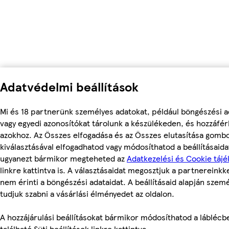
Adatvédelmi beállítások
Mi és 18 partnerünk személyes adatokat, például böngészési a
vagy egyedi azonosítókat tárolunk a készülékeden, és hozzáfé
azokhoz. Az Összes elfogadása és az Összes elutasítása gomb
kiválasztásával elfogadhatod vagy módosíthatod a beállításaidat
ugyanezt bármikor megteheted az
Adatkezelési és Cookie tájé
linkre kattintva is. A választásaidat megosztjuk a partnereinkke
nem érinti a böngészési adataidat. A beállításaid alapján szem
tudjuk szabni a vásárlási élményedet az oldalon.
A hozzájárulási beállításokat bármikor módosíthatod a láblécb
található Süti beállítások linkre kattintva.