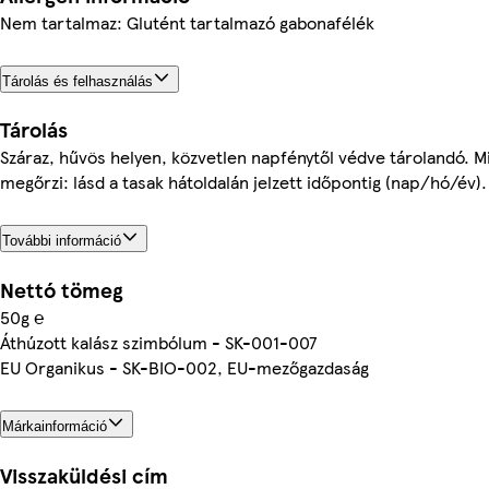
Nem tartalmaz: Glutént tartalmazó gabonafélék
Tárolás és felhasználás
Tárolás
Száraz, hűvös helyen, közvetlen napfénytől védve tárolandó. 
megőrzi: lásd a tasak hátoldalán jelzett időpontig (nap/hó/év).
További információ
Nettó tömeg
50g ℮
Áthúzott kalász szimbólum - SK-001-007
EU Organikus - SK-BIO-002, EU-mezőgazdaság
Márkainformáció
Visszaküldési cím