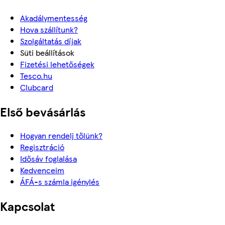
Akadálymentesség
Hova szállítunk?
Szolgáltatás díjak
Süti beállítások
Fizetési lehetőségek
Tesco.hu
Clubcard
Első bevásárlás
Hogyan rendelj tőlünk?
Regisztráció
Idősáv foglalása
Kedvenceim
ÁFÁ-s számla igénylés
Kapcsolat