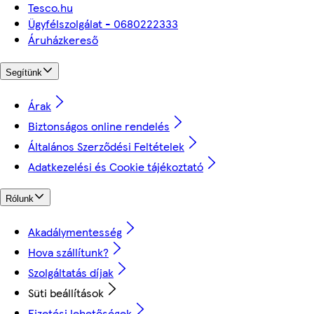
Tesco.hu
Ügyfélszolgálat - 0680222333
Áruházkereső
Segítünk
Árak
Biztonságos online rendelés
Általános Szerződési Feltételek
Adatkezelési és Cookie tájékoztató
Rólunk
Akadálymentesség
Hova szállítunk?
Szolgáltatás díjak
Süti beállítások
Fizetési lehetőségek