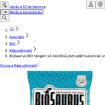
Ugrás a fő tartalomra
Ugrás a kereséshez
Speciális
BIO
Rágcsálnivaló
BioSaurus BIO tengeri só ízesítésű extrudált kukoricás s
Vissza a Rágcsálnivaló