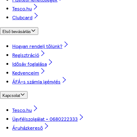
Tesco.hu
Clubcard
Első bevásárlás
Hogyan rendelj tőlünk?
Regisztráció
Idősáv foglalása
Kedvenceim
ÁFÁ-s számla igénylés
Kapcsolat
Tesco.hu
Ügyfélszolgálat - 0680222333
Áruházkereső