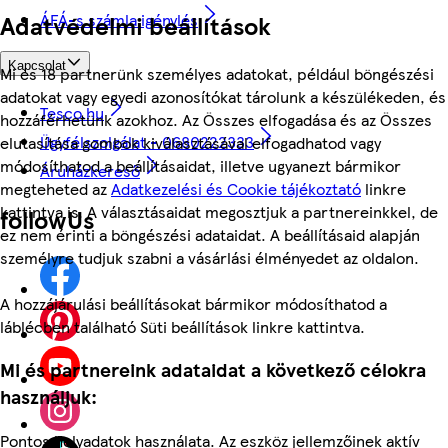
ÁFÁ-s számla igénylés
Adatvédelmi beállítások
Kapcsolat
Mi és 18 partnerünk személyes adatokat, például böngészési
adatokat vagy egyedi azonosítókat tárolunk a készülékeden, és
Tesco.hu
hozzáférhetünk azokhoz. Az Összes elfogadása és az Összes
Ügyfélszolgálat - 0680222333
elutasítása gombok kiválasztásával elfogadhatod vagy
módosíthatod a beállításaidat, illetve ugyanezt bármikor
Áruházkereső
megteheted az
Adatkezelési és Cookie tájékoztató
linkre
kattintva is. A választásaidat megosztjuk a partnereinkkel, de
followUs
ez nem érinti a böngészési adataidat. A beállításaid alapján
személyre tudjuk szabni a vásárlási élményedet az oldalon.
A hozzájárulási beállításokat bármikor módosíthatod a
láblécben található Süti beállítások linkre kattintva.
Mi és partnereink adataidat a következő célokra
használjuk:
Pontos helyadatok használata. Az eszköz jellemzőinek aktív