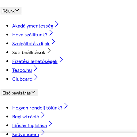
Rólunk
Akadálymentesség
Hova szállítunk?
Szolgáltatás díjak
Süti beállítások
Fizetési lehetőségek
Tesco.hu
Clubcard
Első bevásárlás
Hogyan rendelj tőlünk?
Regisztráció
Idősáv foglalása
Kedvenceim