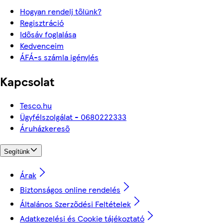
Hogyan rendelj tőlünk?
Regisztráció
Idősáv foglalása
Kedvenceim
ÁFÁ-s számla igénylés
Kapcsolat
Tesco.hu
Ügyfélszolgálat - 0680222333
Áruházkereső
Segítünk
Árak
Biztonságos online rendelés
Általános Szerződési Feltételek
Adatkezelési és Cookie tájékoztató