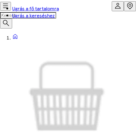
Ugrás a fő tartalomra
Ugrás a kereséshez