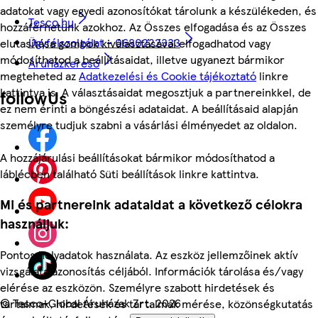
adatokat vagy egyedi azonosítókat tárolunk a készülékeden, és
Tesco.hu
hozzáférhetünk azokhoz. Az Összes elfogadása és az Összes
Ügyfélszolgálat - 0680222333
elutasítása gombok kiválasztásával elfogadhatod vagy
módosíthatod a beállításaidat, illetve ugyanezt bármikor
Áruházkereső
megteheted az
Adatkezelési és Cookie tájékoztató
linkre
kattintva is. A választásaidat megosztjuk a partnereinkkel, de
followUs
ez nem érinti a böngészési adataidat. A beállításaid alapján
személyre tudjuk szabni a vásárlási élményedet az oldalon.
A hozzájárulási beállításokat bármikor módosíthatod a
láblécben található Süti beállítások linkre kattintva.
Mi és partnereink adataidat a következő célokra
használjuk:
Pontos helyadatok használata. Az eszköz jellemzőinek aktív
vizsgálata azonosítás céljából. Információk tárolása és/vagy
elérése az eszközön. Személyre szabott hirdetések és
©
Tesco-Global Áruházak Zrt. 2026
tartalmak, hirdetések és tartalmak mérése, közönségkutatás