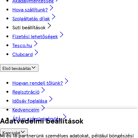
Akadálymentesség
Hova szállítunk?
Szolgáltatás díjak
Süti beállítások
Fizetési lehetőségek
Tesco.hu
Clubcard
Első bevásárlás
Hogyan rendelj tőlünk?
Regisztráció
Idősáv foglalása
Kedvenceim
ÁFÁ-s számla igénylés
Adatvédelmi beállítások
Kapcsolat
Mi és 18 partnerünk személyes adatokat, például böngészési