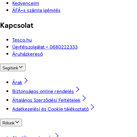
Kedvenceim
ÁFÁ-s számla igénylés
Kapcsolat
Tesco.hu
Ügyfélszolgálat - 0680222333
Áruházkereső
Segítünk
Árak
Biztonságos online rendelés
Általános Szerződési Feltételek
Adatkezelési és Cookie tájékoztató
Rólunk