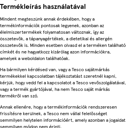
Termékleírás használatával
Mindent megteszünk annak érdekében, hogy a
termékinformációk pontosak legyenek, azonban az
élelmiszertermékek folyamatosan változnak, így az
összetevők, a tápanyagértékek, a dietetikai és allergén
összetevők is. Minden esetben olvasd el a terméken található
címkét és ne hagyatkozz kizárólag azon információkra,
amelyek a weboldalon találhatóak.
Ha bármilyen kérdésed van, vagy a Tesco sajátmárkás
termékekkel kapcsolatban tájékoztatást szeretnél kapni,
kérjük, hogy vedd fel a kapcsolatot a Tesco vevőszolgálatával,
vagy a termék gyártójával, ha nem Tesco saját márkás
termékről van szó.
Annak ellenére, hogy a termékinformációk rendszeresen
frissítésre kerülnek, a Tesco nem vállal felelősséget
semmilyen helytelen információért, amely azonban a jogaidat
semmilyen módon nem érinti.