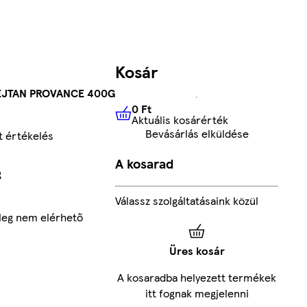
Kosár
EJTAN PROVANCE 400G
0 Ft
Aktuális kosárérték
0 Ft
Aktuális kosárérték
Bevásárlás elküldése
 értékelés
A kosarad
g
Válassz szolgáltatásaink közül
nleg nem elérhető
Üres kosár
A kosaradba helyezett termékek
itt fognak megjelenni