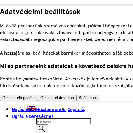
Adatvédelmi beállítások
Mi és 18 partnerünk személyes adatokat, például böngészési a
elutasítása gombok kiválasztásával elfogadhatod vagy módosíth
választásaidat megosztjuk a partnereinkkel, de ez nem érinti a
A hozzájárulási beállításokat bármikor módosíthatod a láblécben 
Mi és partnereink adataidat a következő célokra ha
Pontos helyadatok használata. Az eszköz jellemzőinek aktív viz
hirdetések és tartalmak mérése, közönségkutatás és szolgálta
Összes elfogadása
Összes elutasítása
Beállítások
Ugrás a fő tartalomra
English
Hogyan rendelj
Segítség
Ugrás a kereséshez