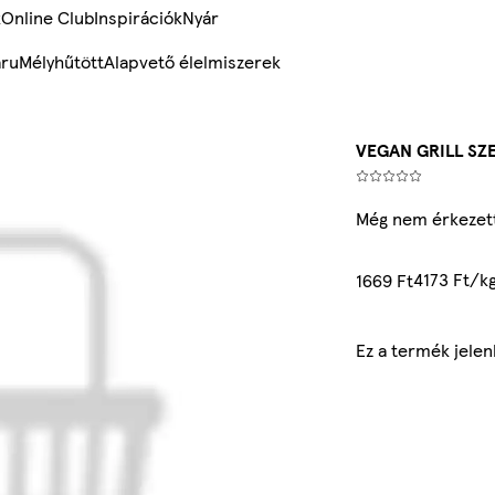
k
Online Club
Inspirációk
Nyár
ru
Mélyhűtött
Alapvető élelmiszerek
VEGAN GRILL SZ
Még nem érkezett
4173 Ft/k
1669 Ft
Ez a termék jele