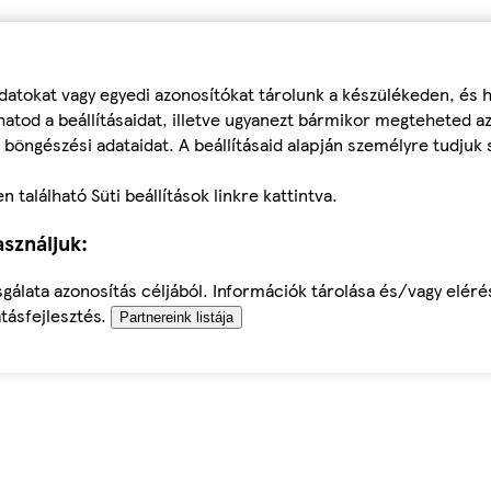
datokat vagy egyedi azonosítókat tárolunk a készülékeden, és
atod a beállításaidat, illetve ugyanezt bármikor megteheted a
 böngészési adataidat. A beállításaid alapján személyre tudjuk 
található Süti beállítások linkre kattintva.
sználjuk:
sgálata azonosítás céljából. Információk tárolása és/vagy elér
tásfejlesztés.
Partnereink listája