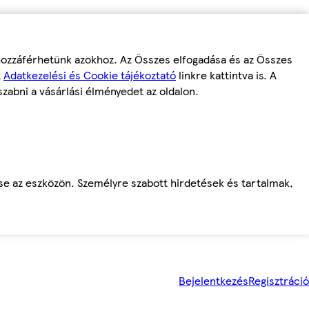
 hozzáférhetünk azokhoz. Az Összes elfogadása és az Összes
z
Adatkezelési és Cookie tájékoztató
linkre kattintva is. A
szabni a vásárlási élményedet az oldalon.
ése az eszközön. Személyre szabott hirdetések és tartalmak,
Bejelentkezés
Regisztráció