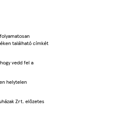
 folyamatosan
méken található címkét
hogy vedd fel a
en helytelen
uházak Zrt. előzetes