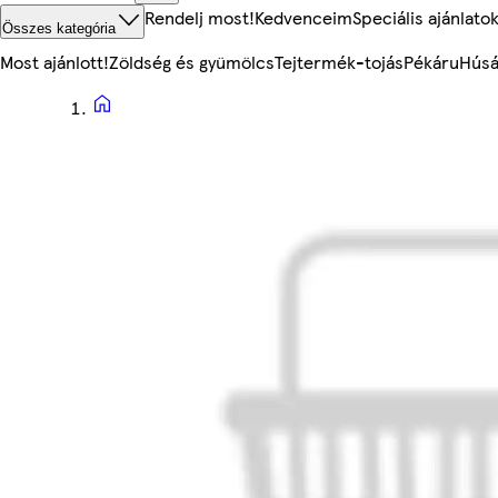
Rendelj most!
Kedvenceim
Speciális ajánlato
Összes kategória
Most ajánlott!
Zöldség és gyümölcs
Tejtermék-tojás
Pékáru
Húsá