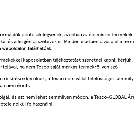
ormációk pontosak legyenek, azonban az élelmiszertermékek
tikai és allergén összetevők is. Minden esetben olvasd el a ter
a weboldalon találhatóak.
mékekkel kapcsolatban tájékoztatást szeretnél kapni, kérjük, 
ártójával, ha nem Tesco saját márkás termékről van szó.
frissítésre kerülnek, a Tesco nem vállal felelősséget semmily
on nem érinti.
szolgál, és azt nem lehet semmilyen módon, a Tesco-GLOBAL Ár
étele nélkül felhasználni.