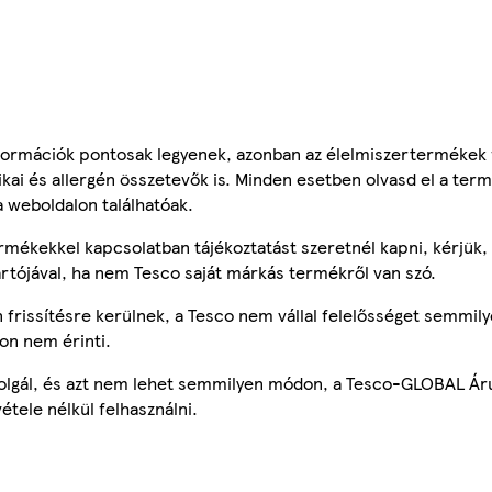
ormációk pontosak legyenek, azonban az élelmiszertermékek
tikai és allergén összetevők is. Minden esetben olvasd el a ter
a weboldalon találhatóak.
mékekkel kapcsolatban tájékoztatást szeretnél kapni, kérjük, 
ártójával, ha nem Tesco saját márkás termékről van szó.
frissítésre kerülnek, a Tesco nem vállal felelősséget semmily
on nem érinti.
szolgál, és azt nem lehet semmilyen módon, a Tesco-GLOBAL Ár
étele nélkül felhasználni.