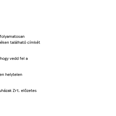
 folyamatosan
méken található címkét
hogy vedd fel a
en helytelen
uházak Zrt. előzetes