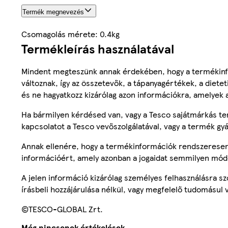
Termék megnevezés
Csomagolás mérete: 0.4kg
Termékleírás használatával
Mindent megteszünk annak érdekében, hogy a termékinf
változnak, így az összetevők, a tápanyagértékek, a diete
és ne hagyatkozz kizárólag azon információkra, amelyek 
Ha bármilyen kérdésed van, vagy a Tesco sajátmárkás ter
kapcsolatot a Tesco vevőszolgálatával, vagy a termék gy
Annak ellenére, hogy a termékinformációk rendszeresen 
információért, amely azonban a jogaidat semmilyen mód
A jelen információ kizárólag személyes felhasználásra 
írásbeli hozzájárulása nélkül, vagy megfelelő tudomásul v
©TESCO-GLOBAL Zrt.
Még nincsenek értékelések