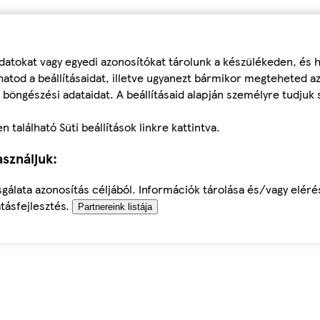
datokat vagy egyedi azonosítókat tárolunk a készülékeden, és
atod a beállításaidat, illetve ugyanezt bármikor megteheted a
 böngészési adataidat. A beállításaid alapján személyre tudjuk 
található Süti beállítások linkre kattintva.
sználjuk:
sgálata azonosítás céljából. Információk tárolása és/vagy elér
tásfejlesztés.
Partnereink listája