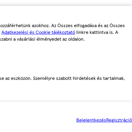
 hozzáférhetünk azokhoz. Az Összes elfogadása és az Összes
z
Adatkezelési és Cookie tájékoztató
linkre kattintva is. A
szabni a vásárlási élményedet az oldalon.
ése az eszközön. Személyre szabott hirdetések és tartalmak,
Bejelentkezés
Regisztráció