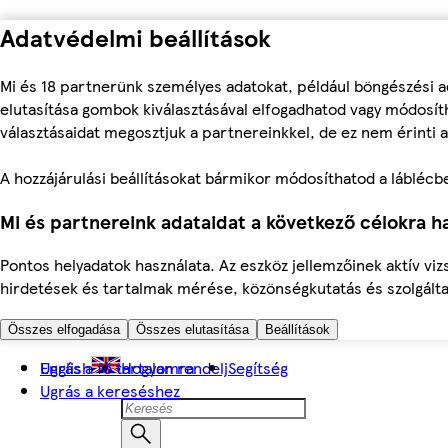
Adatvédelmi beállítások
Mi és 18 partnerünk személyes adatokat, például böngészési a
elutasítása gombok kiválasztásával elfogadhatod vagy módosíth
választásaidat megosztjuk a partnereinkkel, de ez nem érinti a
A hozzájárulási beállításokat bármikor módosíthatod a láblécben 
Mi és partnereink adataidat a következő célokra ha
Pontos helyadatok használata. Az eszköz jellemzőinek aktív viz
hirdetések és tartalmak mérése, közönségkutatás és szolgálta
Összes elfogadása
Összes elutasítása
Beállítások
Ugrás a fő tartalomra
English
Hogyan rendelj
Segítség
Ugrás a kereséshez