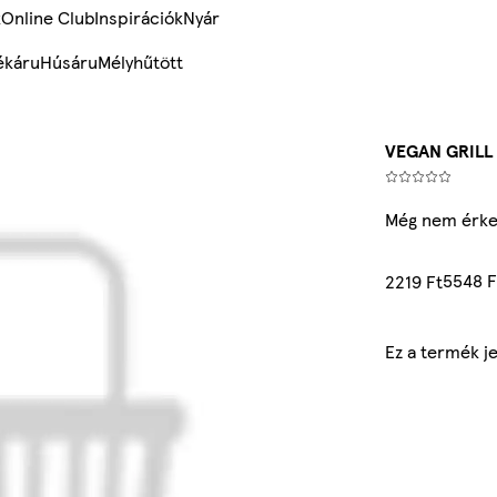
k
Online Club
Inspirációk
Nyár
ékáru
Húsáru
Mélyhűtött
VEGAN GRILL
Még nem érke
5548 F
2219 Ft
Ez a termék j