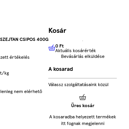
Kosár
 SZEJTAN CSIPOS 400G
0 Ft
Aktuális kosárérték
0 Ft
Aktuális kosárérték
Bevásárlás elküldése
zett értékelés
A kosarad
t/kg
Válassz szolgáltatásaink közül
elenleg nem elérhető
Üres kosár
A kosaradba helyezett termékek
itt fognak megjelenni