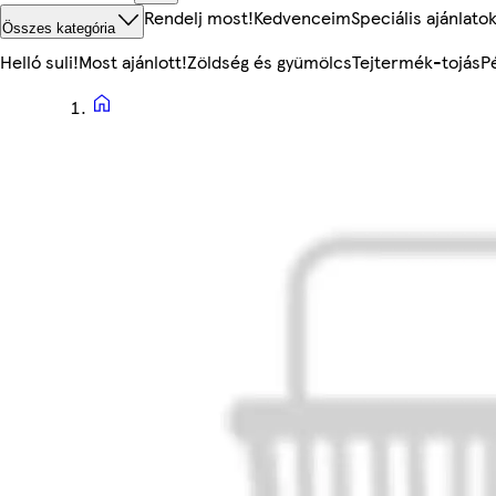
Rendelj most!
Kedvenceim
Speciális ajánlato
Összes kategória
Helló suli!
Most ajánlott!
Zöldség és gyümölcs
Tejtermék-tojás
P