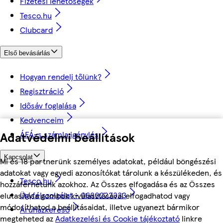
Fizetési lehetőségek
Tesco.hu
Clubcard
Első bevásárlás
Hogyan rendelj tőlünk?
Regisztráció
Idősáv foglalása
Kedvenceim
ÁFÁ-s számla igénylés
Adatvédelmi beállítások
Kapcsolat
Mi és 18 partnerünk személyes adatokat, például böngészési
adatokat vagy egyedi azonosítókat tárolunk a készülékeden, és
Tesco.hu
hozzáférhetünk azokhoz. Az Összes elfogadása és az Összes
Ügyfélszolgálat - 0680222333
elutasítása gombok kiválasztásával elfogadhatod vagy
módosíthatod a beállításaidat, illetve ugyanezt bármikor
Áruházkereső
megteheted az
Adatkezelési és Cookie tájékoztató
linkre