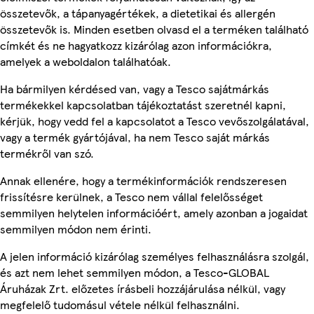
összetevők, a tápanyagértékek, a dietetikai és allergén
összetevők is. Minden esetben olvasd el a terméken található
címkét és ne hagyatkozz kizárólag azon információkra,
amelyek a weboldalon találhatóak.
Ha bármilyen kérdésed van, vagy a Tesco sajátmárkás
termékekkel kapcsolatban tájékoztatást szeretnél kapni,
kérjük, hogy vedd fel a kapcsolatot a Tesco vevőszolgálatával,
vagy a termék gyártójával, ha nem Tesco saját márkás
termékről van szó.
Annak ellenére, hogy a termékinformációk rendszeresen
frissítésre kerülnek, a Tesco nem vállal felelősséget
semmilyen helytelen információért, amely azonban a jogaidat
semmilyen módon nem érinti.
A jelen információ kizárólag személyes felhasználásra szolgál,
és azt nem lehet semmilyen módon, a Tesco-GLOBAL
Áruházak Zrt. előzetes írásbeli hozzájárulása nélkül, vagy
megfelelő tudomásul vétele nélkül felhasználni.