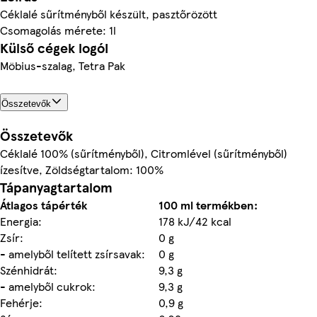
Céklalé sűrítményből készült, pasztőrözött
Csomagolás mérete: 1l
Külső cégek logói
Möbius-szalag, Tetra Pak
Összetevők
Összetevők
Céklalé 100% (sűrítményből), Citromlével (sűrítményből)
ízesítve, Zöldségtartalom: 100%
Tápanyagtartalom
Átlagos tápérték
100 ml termékben:
Energia:
178 kJ/42 kcal
Zsír:
0 g
- amelyből telített zsírsavak:
0 g
Szénhidrát:
9,3 g
- amelyből cukrok:
9,3 g
Fehérje:
0,9 g