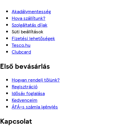
Akadálymentesség
Hova szállítunk?
Szolgáltatás díjak
Süti beállítások
Fizetési lehetőségek
Tesco.hu
Clubcard
Első bevásárlás
Hogyan rendelj tőlünk?
Regisztráció
Idősáv foglalása
Kedvenceim
ÁFÁ-s számla igénylés
Kapcsolat