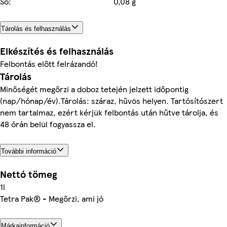
Só:
0,08 g
Tárolás és felhasználás
Elkészítés és felhasználás
Felbontás előtt felrázandó!
Tárolás
Minőségét megőrzi a doboz tetején jelzett időpontig
(nap/hónap/év).Tárolás: száraz, hűvös helyen. Tartósítószert
nem tartalmaz, ezért kérjük felbontás után hűtve tárolja, és
48 órán belül fogyassza el.
További információ
Nettó tömeg
1l
Tetra Pak® - Megőrzi, ami jó
Márkainformáció