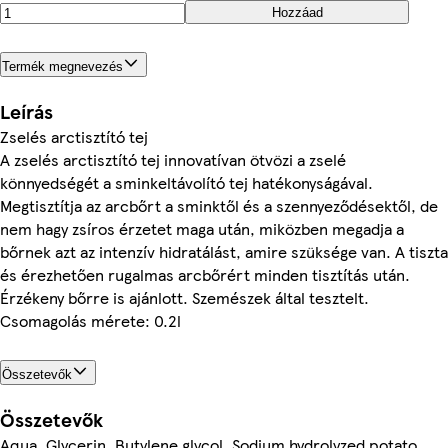
Hozzáad
Termék megnevezés
Leírás
Zselés arctisztító tej
A zselés arctisztító tej innovatívan ötvözi a zselé
könnyedségét a sminkeltávolító tej hatékonyságával.
Megtisztítja az arcbőrt a sminktől és a szennyeződésektől, de
nem hagy zsíros érzetet maga után, miközben megadja a
bőrnek azt az intenzív hidratálást, amire szüksége van. A tiszta
és érezhetően rugalmas arcbőrért minden tisztítás után.
Érzékeny bőrre is ajánlott. Szemészek által tesztelt.
Csomagolás mérete: 0.2l
Összetevők
Összetevők
Aqua, Glycerin, Butylene glycol, Sodium hydrolyzed potato