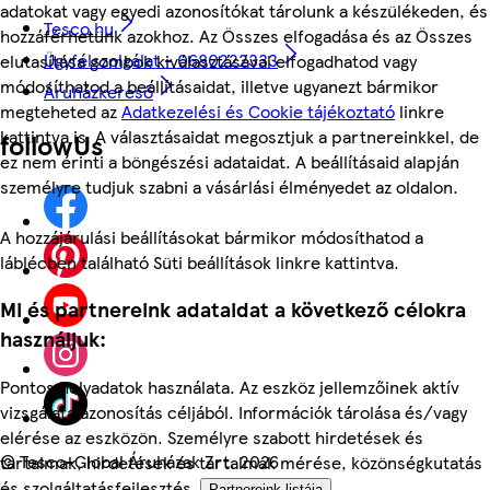
adatokat vagy egyedi azonosítókat tárolunk a készülékeden, és
Tesco.hu
hozzáférhetünk azokhoz. Az Összes elfogadása és az Összes
Ügyfélszolgálat - 0680222333
elutasítása gombok kiválasztásával elfogadhatod vagy
módosíthatod a beállításaidat, illetve ugyanezt bármikor
Áruházkereső
megteheted az
Adatkezelési és Cookie tájékoztató
linkre
kattintva is. A választásaidat megosztjuk a partnereinkkel, de
followUs
ez nem érinti a böngészési adataidat. A beállításaid alapján
személyre tudjuk szabni a vásárlási élményedet az oldalon.
A hozzájárulási beállításokat bármikor módosíthatod a
láblécben található Süti beállítások linkre kattintva.
Mi és partnereink adataidat a következő célokra
használjuk:
Pontos helyadatok használata. Az eszköz jellemzőinek aktív
vizsgálata azonosítás céljából. Információk tárolása és/vagy
elérése az eszközön. Személyre szabott hirdetések és
©
Tesco-Global Áruházak Zrt. 2026
tartalmak, hirdetések és tartalmak mérése, közönségkutatás
és szolgáltatásfejlesztés.
Partnereink listája