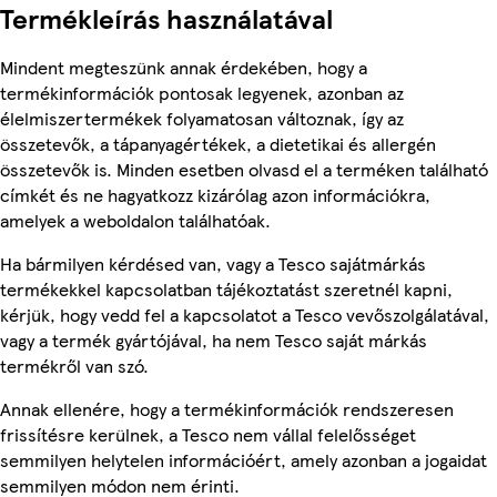
Termékleírás használatával
Mindent megteszünk annak érdekében, hogy a
termékinformációk pontosak legyenek, azonban az
élelmiszertermékek folyamatosan változnak, így az
összetevők, a tápanyagértékek, a dietetikai és allergén
összetevők is. Minden esetben olvasd el a terméken található
címkét és ne hagyatkozz kizárólag azon információkra,
amelyek a weboldalon találhatóak.
Ha bármilyen kérdésed van, vagy a Tesco sajátmárkás
termékekkel kapcsolatban tájékoztatást szeretnél kapni,
kérjük, hogy vedd fel a kapcsolatot a Tesco vevőszolgálatával,
vagy a termék gyártójával, ha nem Tesco saját márkás
termékről van szó.
Annak ellenére, hogy a termékinformációk rendszeresen
frissítésre kerülnek, a Tesco nem vállal felelősséget
semmilyen helytelen információért, amely azonban a jogaidat
semmilyen módon nem érinti.