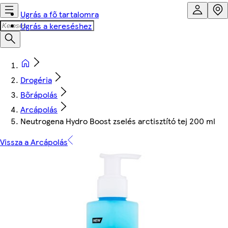
Ugrás a fő tartalomra
Ugrás a kereséshez
Drogéria
Bőrápolás
Arcápolás
Neutrogena Hydro Boost zselés arctisztító tej 200 ml
Vissza a Arcápolás