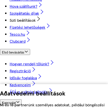
Hova szállítunk?
Szolgáltatás díjak
Süti beállítások
Fizetési lehetőségek
Tesco.hu
Clubcard
Első bevásárlás
Hogyan rendelj tőlünk?
Regisztráció
Idősáv foglalása
Kedvenceim
ÁFÁ-s számla igénylés
Adatvédelmi beállítások
Kapcsolat
Mi és 18 partnerünk személyes adatokat, például böngészési