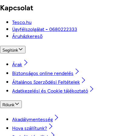
Kapcsolat
Tesco.hu
Ügyfélszolgálat - 0680222333
Áruházkereső
Segítünk
Árak
Biztonságos online rendelés
Általános Szerződési Feltételek
Adatkezelési és Cookie tájékoztató
Rólunk
Akadálymentesség
Hova szállítunk?