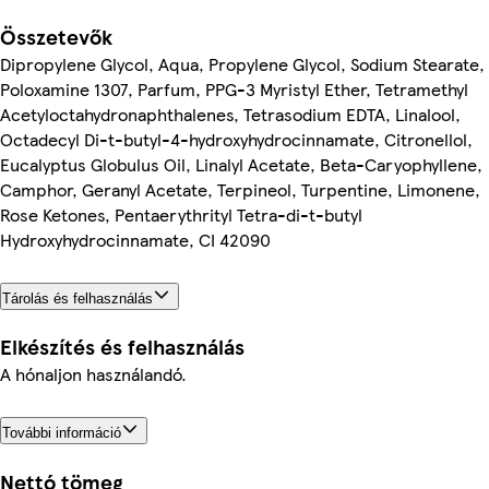
Összetevők
Dipropylene Glycol, Aqua, Propylene Glycol, Sodium Stearate,
Poloxamine 1307, Parfum, PPG-3 Myristyl Ether, Tetramethyl
Acetyloctahydronaphthalenes, Tetrasodium EDTA, Linalool,
Octadecyl Di-t-butyl-4-hydroxyhydrocinnamate, Citronellol,
Eucalyptus Globulus Oil, Linalyl Acetate, Beta-Caryophyllene,
Camphor, Geranyl Acetate, Terpineol, Turpentine, Limonene,
Rose Ketones, Pentaerythrityl Tetra-di-t-butyl
Hydroxyhydrocinnamate, CI 42090
Tárolás és felhasználás
Elkészítés és felhasználás
A hónaljon használandó.
További információ
Nettó tömeg