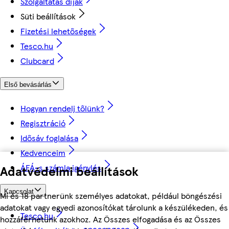
Szolgáltatás díjak
Süti beállítások
Fizetési lehetőségek
Tesco.hu
Clubcard
Első bevásárlás
Hogyan rendelj tőlünk?
Regisztráció
Idősáv foglalása
Kedvenceim
ÁFÁ-s számla igénylés
Adatvédelmi beállítások
Kapcsolat
Mi és 18 partnerünk személyes adatokat, például böngészési
adatokat vagy egyedi azonosítókat tárolunk a készülékeden, és
Tesco.hu
hozzáférhetünk azokhoz. Az Összes elfogadása és az Összes