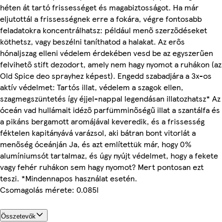
héten át tartó frissességet és magabiztosságot. Ha már
eljutottál a frissességnek erre a fokára, végre fontosabb
feladatokra koncentrálhatsz: például menő szerződéseket
köthetsz, vagy beszélni taníthatod a halakat. Az erős
hónaljszag elleni védelem érdekében vesd be az egyszerűen
felvihető stift dezodort, amely nem hagy nyomot a ruhákon (az
Old Spice deo sprayhez képest). Engedd szabadjára a 3x-os
aktív védelmet: Tartós illat, védelem a szagok ellen,
szagmegszüntetés így éjjel-nappal legendásan illatozhatsz* Az
óceán vad hullámait idéző parfümminőségű illat a szantálfa és
a pikáns bergamott aromájával keveredik, és a frissesség
féktelen kapitányává varázsol, aki bátran bont vitorlát a
menőség óceánján Ja, és azt említettük már, hogy 0%
alumíniumsót tartalmaz, és úgy nyújt védelmet, hogy a fekete
vagy fehér ruhákon sem hagy nyomot? Mert pontosan ezt
teszi. *Mindennapos használat esetén.
Csomagolás mérete: 0.085l
Összetevők