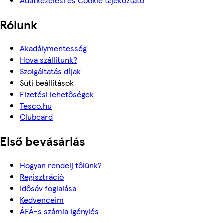
Adatkezelési és Cookie tájékoztató
Rólunk
Akadálymentesség
Hova szállítunk?
Szolgáltatás díjak
Süti beállítások
Fizetési lehetőségek
Tesco.hu
Clubcard
Első bevásárlás
Hogyan rendelj tőlünk?
Regisztráció
Idősáv foglalása
Kedvenceim
ÁFÁ-s számla igénylés