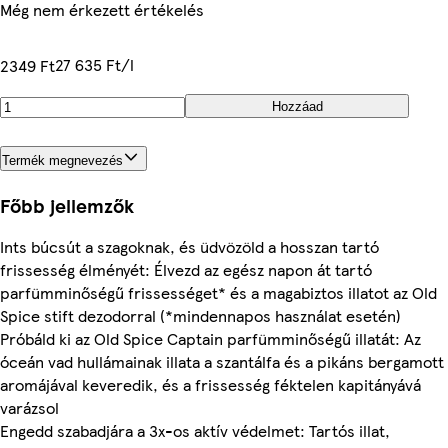
Még nem érkezett értékelés
27 635 Ft/l
2349 Ft
Hozzáad
Termék megnevezés
Főbb jellemzők
Ints búcsút a szagoknak, és üdvözöld a hosszan tartó
frissesség élményét: Élvezd az egész napon át tartó
parfümminőségű frissességet* és a magabiztos illatot az Old
Spice stift dezodorral (*mindennapos használat esetén)
Próbáld ki az Old Spice Captain parfümminőségű illatát: Az
óceán vad hullámainak illata a szantálfa és a pikáns bergamott
aromájával keveredik, és a frissesség féktelen kapitányává
varázsol
Engedd szabadjára a 3x-os aktív védelmet: Tartós illat,