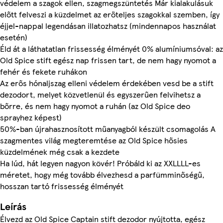
védelem a szagok ellen, szagmegszüntetés Már kialakulásuk
előtt felveszi a küzdelmet az erőteljes szagokkal szemben, így
éjjel-nappal legendásan illatozhatsz (mindennapos használat
esetén)
Éld át a láthatatlan frissesség élményét 0% alumíniumsóval: az
Old Spice stift egész nap frissen tart, de nem hagy nyomot a
fehér és fekete ruhákon
Az erős hónaljszag elleni védelem érdekében vesd be a stift
dezodort, melyet közvetlenül és egyszerűen felvihetsz a
bőrre, és nem hagy nyomot a ruhán (az Old Spice deo
sprayhez képest)
50%-ban újrahasznosított műanyagból készült csomagolás A
szagmentes világ megteremtése az Old Spice hősies
küzdelmének még csak a kezdete
Ha lúd, hát legyen nagyon kövér! Próbáld ki az XXLLLL-es
méretet, hogy még tovább élvezhesd a parfümminőségű,
hosszan tartó frissesség élményét
Leírás
Élvezd az Old Spice Captain stift dezodor nyújtotta, egész