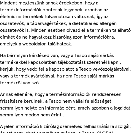
Mindent megteszünk annak érdekében, hogy a
termékinformációk pontosak legyenek, azonban az
élelmiszertermékek folyamatosan változnak, így az
összetevők, a tápanyagértékek, a dietetikai és allergén
összetevők is. Minden esetben olvasd el a terméken található
címkét és ne hagyatkozz kizárólag azon információkra,
amelyek a weboldalon találhatóak.
Ha bármilyen kérdésed van, vagy a Tesco sajátmárkás
termékekkel kapcsolatban tájékoztatást szeretnél kapni,
kérjük, hogy vedd fel a kapcsolatot a Tesco vevőszolgálatával,
vagy a termék gyártójával, ha nem Tesco saját márkás
termékről van szó.
Annak ellenére, hogy a termékinformációk rendszeresen
frissítésre kerülnek, a Tesco nem vállal felelősséget
semmilyen helytelen információért, amely azonban a jogaidat
semmilyen módon nem érinti.
A jelen információ kizárólag személyes felhasználásra szolgál,
és azt nem lehet semmilyen módon, a Tesco-GLOBAL