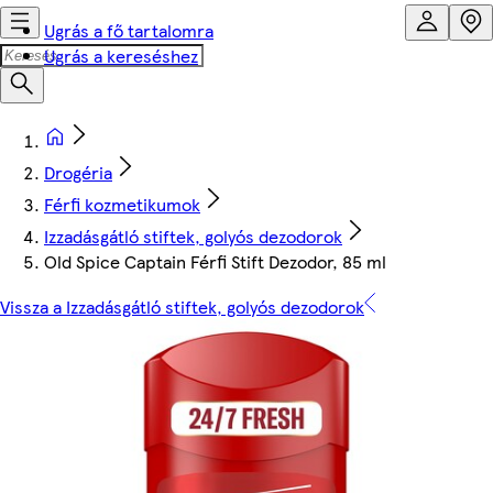
Ugrás a fő tartalomra
Ugrás a kereséshez
Drogéria
Férfi kozmetikumok
Izzadásgátló stiftek, golyós dezodorok
Old Spice Captain Férfi Stift Dezodor, 85 ml
Vissza a Izzadásgátló stiftek, golyós dezodorok