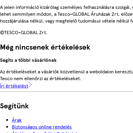
A jelen információ kizárólag személyes felhasználásra szolgál,
lehet semmilyen módon, a Tesco-GLOBAL Áruházak Zrt. előzet
hozzájárulása nélkül, vagy megfelelő tudomásul vétele nélkül f
©TESCO-GLOBAL Zrt.
Még nincsenek értékelések
Segíts a többi vásárlónak
Az értékeléseket a vásárlók közvetlenül a weboldalon keresztül
Tesco nem ellenőrzi az értékeléseket.
Írj értékelést
Segítünk
Árak
Biztonságos online rendelés