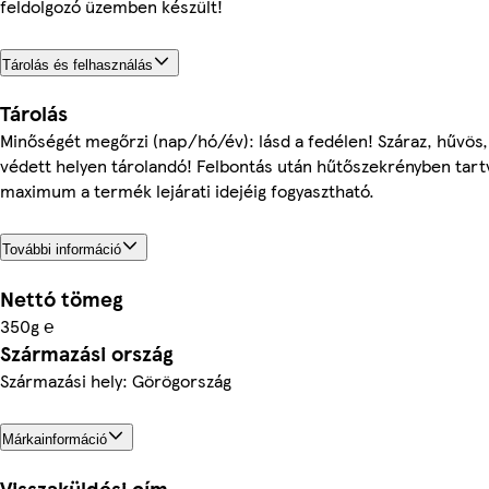
feldolgozó üzemben készült!
Tárolás és felhasználás
Tárolás
Minőségét megőrzi (nap/hó/év): lásd a fedélen! Száraz, hűvös,
védett helyen tárolandó! Felbontás után hűtőszekrényben tartv
maximum a termék lejárati idejéig fogyasztható.
További információ
Nettó tömeg
350g ℮
Származási ország
Származási hely: Görögország
Márkainformáció
Visszaküldési cím