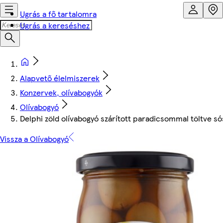
Ugrás a fő tartalomra
Ugrás a kereséshez
Alapvető élelmiszerek
Konzervek, olívabogyók
Olívabogyó
Delphi zöld olívabogyó szárított paradicsommal töltve só
Vissza a Olívabogyó