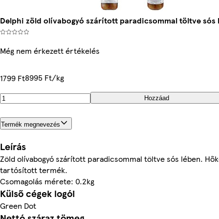
Delphi zöld olívabogyó szárított paradicsommal töltve sós 
Még nem érkezett értékelés
8995 Ft/kg
1799 Ft
Hozzáad
Termék megnevezés
Leírás
Zöld olívabogyó szárított paradicsommal töltve sós lében. Hők
tartósított termék.
Csomagolás mérete: 0.2kg
Külső cégek logói
Green Dot
Nettó száraz tömeg