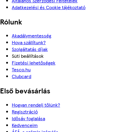
Általános Szerződési Feltételek
Adatkezelési és Cookie tájékoztató
Rólunk
Akadálymentesség
Hova szállítunk?
Szolgáltatás díjak
Süti beállítások
Fizetési lehetőségek
Tesco.hu
Clubcard
Első bevásárlás
Hogyan rendelj tőlünk?
Regisztráció
Idősáv foglalása
Kedvenceim
ÁFÁ-s számla igénylés