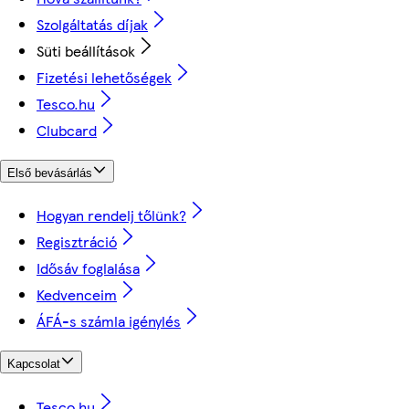
Szolgáltatás díjak
Süti beállítások
Fizetési lehetőségek
Tesco.hu
Clubcard
Első bevásárlás
Hogyan rendelj tőlünk?
Regisztráció
Idősáv foglalása
Kedvenceim
ÁFÁ-s számla igénylés
Kapcsolat
Tesco.hu