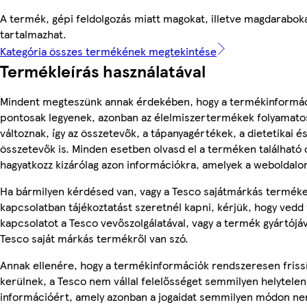
A termék, gépi feldolgozás miatt magokat, illetve magdarabok
tartalmazhat.
Kategória összes termékének megtekintése
Termékleírás használatával
Mindent megteszünk annak érdekében, hogy a termékinformá
pontosak legyenek, azonban az élelmiszertermékek folyamato
változnak, így az összetevők, a tápanyagértékek, a dietetikai és
összetevők is. Minden esetben olvasd el a terméken található
hagyatkozz kizárólag azon információkra, amelyek a weboldalon
Ha bármilyen kérdésed van, vagy a Tesco sajátmárkás termék
kapcsolatban tájékoztatást szeretnél kapni, kérjük, hogy vedd 
kapcsolatot a Tesco vevőszolgálatával, vagy a termék gyártójá
Tesco saját márkás termékről van szó.
Annak ellenére, hogy a termékinformációk rendszeresen friss
kerülnek, a Tesco nem vállal felelősséget semmilyen helytelen
információért, amely azonban a jogaidat semmilyen módon nem