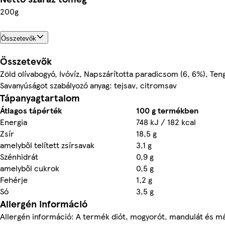
200g
Összetevők
Összetevők
Zöld olívabogyó, Ivóvíz, Napszárította paradicsom (6, 6%), Teng
Savanyúságot szabályozó anyag: tejsav, citromsav
Tápanyagtartalom
Átlagos tápérték
100 g termékben
Energia
748 kJ / 182 kcal
Zsír
18,5 g
amelyből telített zsírsavak
3,1 g
Szénhidrát
0,9 g
amelyből cukrok
0,5 g
Fehérje
1,2 g
Só
3,5 g
Allergén információ
Allergén információ: A termék diót, mogyorót, mandulát és m