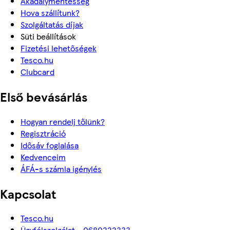
Akadálymentesség
Hova szállítunk?
Szolgáltatás díjak
Süti beállítások
Fizetési lehetőségek
Tesco.hu
Clubcard
Első bevásárlás
Hogyan rendelj tőlünk?
Regisztráció
Idősáv foglalása
Kedvenceim
ÁFÁ-s számla igénylés
Kapcsolat
Tesco.hu
Ügyfélszolgálat - 0680222333