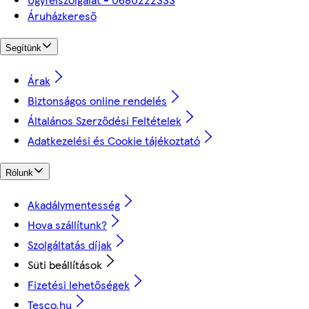
Áruházkereső
Segítünk
Árak
Biztonságos online rendelés
Általános Szerződési Feltételek
Adatkezelési és Cookie tájékoztató
Rólunk
Akadálymentesség
Hova szállítunk?
Szolgáltatás díjak
Süti beállítások
Fizetési lehetőségek
Tesco.hu