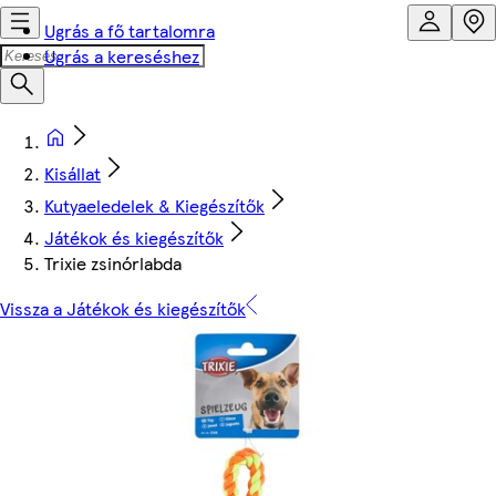
Ugrás a fő tartalomra
Ugrás a kereséshez
Kisállat
Kutyaeledelek & Kiegészítők
Játékok és kiegészítők
Trixie zsinórlabda
Vissza a Játékok és kiegészítők