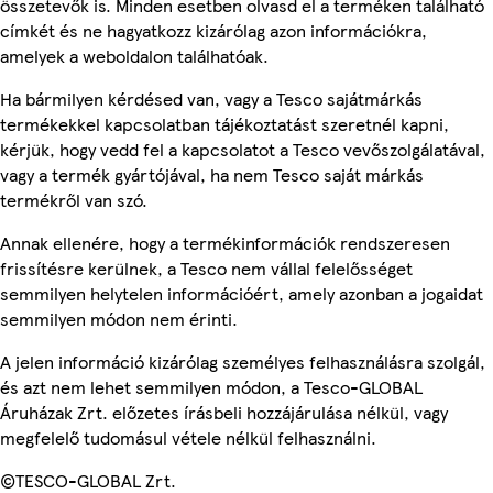
összetevők is. Minden esetben olvasd el a terméken található
címkét és ne hagyatkozz kizárólag azon információkra,
amelyek a weboldalon találhatóak.
Ha bármilyen kérdésed van, vagy a Tesco sajátmárkás
termékekkel kapcsolatban tájékoztatást szeretnél kapni,
kérjük, hogy vedd fel a kapcsolatot a Tesco vevőszolgálatával,
vagy a termék gyártójával, ha nem Tesco saját márkás
termékről van szó.
Annak ellenére, hogy a termékinformációk rendszeresen
frissítésre kerülnek, a Tesco nem vállal felelősséget
semmilyen helytelen információért, amely azonban a jogaidat
semmilyen módon nem érinti.
A jelen információ kizárólag személyes felhasználásra szolgál,
és azt nem lehet semmilyen módon, a Tesco-GLOBAL
Áruházak Zrt. előzetes írásbeli hozzájárulása nélkül, vagy
megfelelő tudomásul vétele nélkül felhasználni.
©TESCO-GLOBAL Zrt.