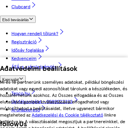
Clubcard
Első bevásárlás
Hogyan rendelj tőlünk?
Regisztráció
Idősáv foglalása
Kedvenceim
Adatvédelmi beállítások
ÁFÁ-s számla igénylés
Kapcsolat
Mi és 18 partnerünk személyes adatokat, például böngészési
adatokat vagy egyedi azonosítókat tárolunk a készülékeden, és
Tesco.hu
hozzáférhetünk azokhoz. Az Összes elfogadása és az Összes
Ügyfélszolgálat - 0680222333
elutasítása gombok kiválasztásával elfogadhatod vagy
módosíthatod a beállításaidat, illetve ugyanezt bármikor
Áruházkereső
megteheted az
Adatkezelési és Cookie tájékoztató
linkre
kattintva is. A választásaidat megosztjuk a partnereinkkel, de
followUs
ez nem érinti a böngészési adataidat. A beállításaid alapján